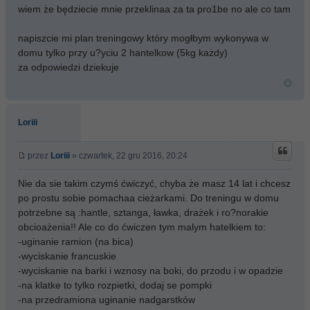
wiem że będziecie mnie przeklinaa za ta pro1be no ale co tam
napiszcie mi plan treningowy który mogłbym wykonywa w
domu tylko przy u?yciu 2 hantelkow (5kg każdy)
za odpowiedzi dziekuje
Loriii
przez
Loriii
» czwartek, 22 gru 2016, 20:24
Nie da sie takim czymś ćwiczyć, chyba że masz 14 lat i chcesz
po prostu sobie pomachaa cieżarkami. Do treningu w domu
potrzebne są :hantle, sztanga, ławka, drażek i ro?norakie
obcioażenia!! Ale co do ćwiczen tym malym hatelkiem to:
-uginanie ramion (na bica)
-wyciskanie francuskie
-wyciskanie na barki i wznosy na boki, do przodu i w opadzie
-na klatke to tylko rozpietki, dodaj se pompki
-na przedramiona uginanie nadgarstków