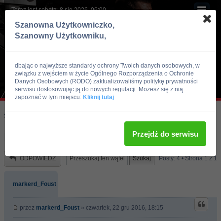
Teraz jest sobota, 8 sie 2026, 06:00
Szanowna Użytkowniczko,
Szanowny Użytkowniku,
dbając o najwyższe standardy ochrony Twoich danych osobowych, w
związku z wejściem w życie Ogólnego Rozporządzenia o Ochronie
Danych Osobowych (RODO) zaktualizowaliśmy politykę prywatności
serwisu dostosowując ją do nowych regulacji. Możesz się z nią
zapoznać w tym miejscu:
Kliknij tutaj
Skocz do:
Strona główna forum
Kulturystyka i Fitness
Trening
Przejdź do serwisu
Napiszcie trening dla domatora
ODPOWIEDZ
Posty: 4 • Strona
1
z
1
markerd_Foust
przez
markerd_Foust
» czwartek, 22 gru 2016, 18:15