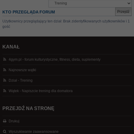
KTO PRZEGLĄDA FORUM
Użytkownicy przeglądający ten dział: Brak zidentyfikowanych użytkowników i 1
gość
KANAŁ
4gym.pl - forum kulturystyczne, fitness, dieta, suplementy
Najnowsze wątki
Dział - Trening
Wątek - Napiszcie trening dla domatora
PRZEJDŹ NA STRONĘ
Drukuj
Wyszukiwanie zaawansowane