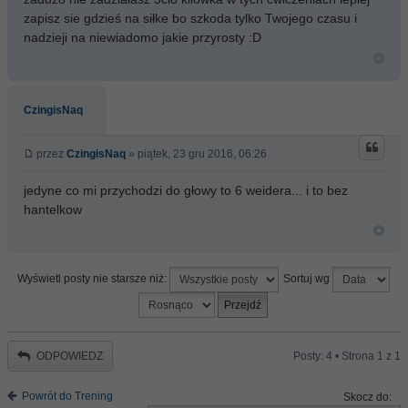
zapisz sie gdzieś na siłke bo szkoda tylko Twojego czasu i
nadzieji na niewiadomo jakie przyrosty :D
CzingisNaq
przez
CzingisNaq
» piątek, 23 gru 2016, 06:26
jedyne co mi przychodzi do głowy to 6 weidera... i to bez
hantelkow
Wyświetl posty nie starsze niż:
Sortuj wg
ODPOWIEDZ
Posty: 4 • Strona
1
z
1
Powrót do Trening
Skocz do: