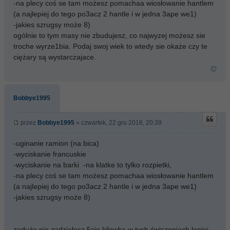
-na plecy coś se tam możesz pomachaa wiosłowanie hantlem
(a najlepiej do tego po3acz 2 hantle i w jedna 3ape we1)
-jakies szrugsy może 8)
ogólnie to tym masy nie zbudujesz, co najwyzej możesz sie
troche wyrze1bia. Podaj swoj wiek to wtedy sie okaże czy te
ciężary są wystarczajace.
Bobbye1995
przez
Bobbye1995
» czwartek, 22 gru 2016, 20:39
-uginanie ramion (na bica)
-wyciskanie francuskie
-wyciskanie na barki -na klatke to tylko rozpietki,
-na plecy coś se tam możesz pomachaa wiosłowanie hantlem
(a najlepiej do tego po3acz 2 hantle i w jedna 3ape we1)
-jakies szrugsy może 8)
zadużo nie zadziałasz 5cio kilowka w tych ćwiczeniach lepiej