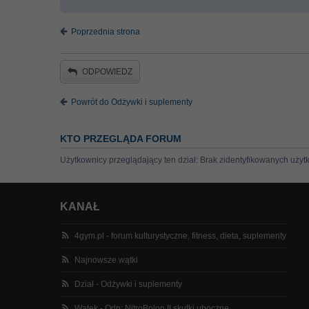
Poprzednia strona
ODPOWIEDZ
Powrót do Odżywki i suplementy
KTO PRZEGLĄDA FORUM
Użytkownicy przeglądający ten dział: Brak zidentyfikowanych użyt
KANAŁ
4gym.pl - forum kulturystyczne, fitness, dieta, suplementy
Najnowsze wątki
Dział - Odżywki i suplementy
Wątek - Odp: NitroBolon II skutki uboczne ...