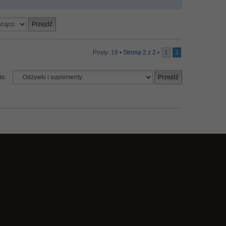
Posty: 19 •
Strona
2
z
2
•
1
2
do: