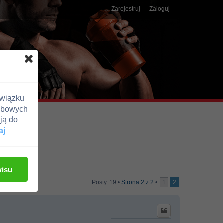
Zarejestruj
Zaloguj
związku
obowych
ją do
aj
wisu
Posty: 19 •
Strona
2
z
2
•
1
2