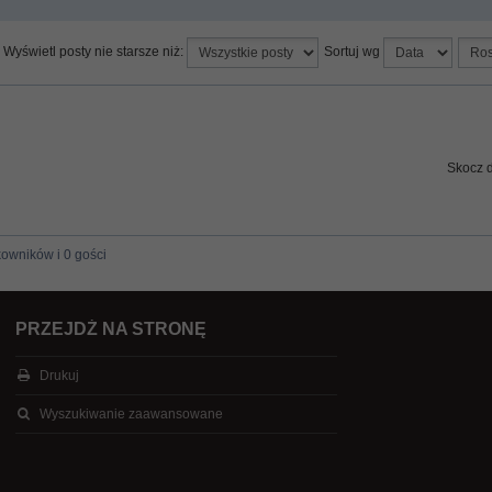
Wyświetl posty nie starsze niż:
Sortuj wg
Skocz 
kowników i 0 gości
PRZEJDŹ NA STRONĘ
Drukuj
Wyszukiwanie zaawansowane