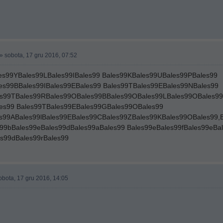
» sobota, 17 gru 2016, 07:52
es99YBales99LBales99IBales99 Bales99KBales99UBales99PBales99
es99BBales99IBales99EBales99 Bales99TBales99EBales99NBales99
es99TBales99RBales99OBales99BBales99OBales99LBales99OBales99
es99 Bales99TBales99EBales99GBales99OBales99
es99ABales99lBales99EBales99CBales99ZBales99KBales99OBales99,B
s99bBales99eBales99dBales99aBales99 Bales99eBales99fBales99eBa
es99dBales99rBales99
obota, 17 gru 2016, 14:05