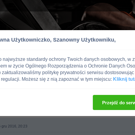
wna Użytkowniczko,
Szanowny Użytkowniku,
o najwyższe standardy ochrony Twoich danych osobowych, w 
iem w życie Ogólnego Rozporządzenia o Ochronie Danych Os
zaktualizowaliśmy politykę prywatności serwisu dostosowując 
regulacji. Możesz się z nią zapoznać w tym miejscu:
Kliknij tut
i i suplementy
...
Przejdź do ser
6 gru 2016, 20:23