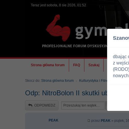
Teraz jest sobota, 8 sie 2026, 01:52
Szano
dbając 
z wejśc
Strona główna forum
FAQ
Szukaj
Ekipa
(RODO) 
nowych 
Skocz do:
Strona główna forum
Kulturystyka i Fitness
Odżywk
Odp: NitroBolon II skutki uboczne 
ODPOWIEDZ
PEAK
przez
PEAK
» piątek, 1