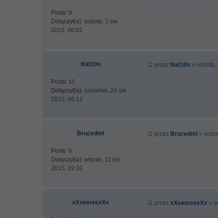
Posty:
8
Dołączył(a):
sobota, 1 sie
2015, 00:01
Nat10n
przez
Nat10n
» sobota, 
Posty:
11
Dołączył(a):
czwartek, 20 sie
2015, 06:12
Brucedml
przez
Brucedml
» sobot
Posty:
6
Dołączył(a):
wtorek, 11 sie
2015, 19:32
xXxemsexXx
przez
xXxemsexXx
» s