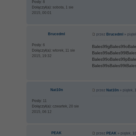
Posty:
8
Dołączył(a):
sobota, 1 sie
2015, 00:01
Brucedml
przez
Brucedml
» piąte
Posty:
6
Bales99gBales99oBale
Dołączył(a):
wtorek, 11 sie
Bales99aBales99lBale
2015, 19:32
Bales99oBales99pBal
Bales99sBales99tBale
Nat10n
przez
Nat10n
» piątek, 
Posty:
11
Dołączył(a):
czwartek, 20 sie
2015, 06:12
PEAK
przez
PEAK
» piątek, 1