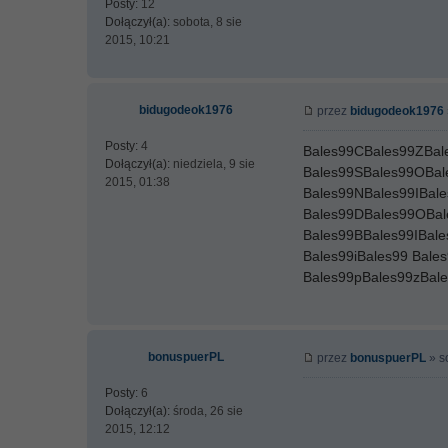
Posty:
12
Dołączył(a):
sobota, 8 sie
2015, 10:21
bidugodeok1976
przez
bidugodeok1976
Posty:
4
Bales99CBales99ZBal
Dołączył(a):
niedziela, 9 sie
Bales99SBales99OBal
2015, 01:38
Bales99NBales99IBal
Bales99DBales99OBal
Bales99BBales99IBal
Bales99iBales99 Bale
Bales99pBales99zBal
bonuspuerPL
przez
bonuspuerPL
» s
Posty:
6
Dołączył(a):
środa, 26 sie
2015, 12:12