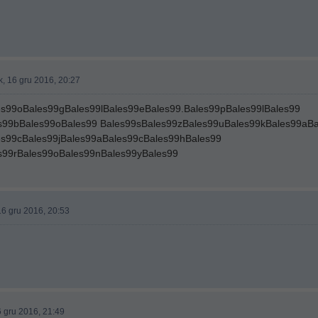
k, 16 gru 2016, 20:27
s99oBales99gBales99lBales99eBales99.Bales99pBales99lBales99
s99bBales99oBales99 Bales99sBales99zBales99uBales99kBales99aBa
es99cBales99jBales99aBales99cBales99hBales99
s99rBales99oBales99nBales99yBales99
16 gru 2016, 20:53
6 gru 2016, 21:49