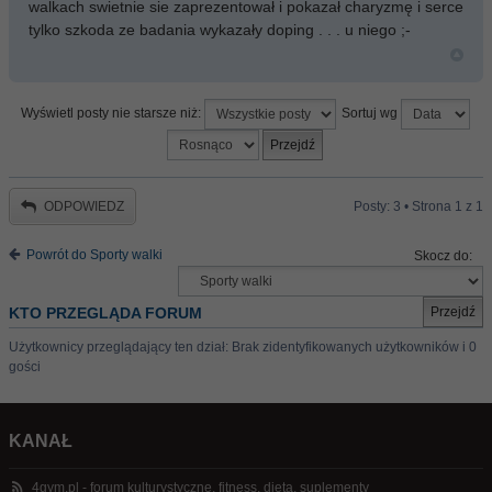
walkach swietnie sie zaprezentował i pokazał charyzmę i serce
tylko szkoda ze badania wykazały doping . . . u niego ;-
Wyświetl posty nie starsze niż:
Sortuj wg
ODPOWIEDZ
Posty: 3 • Strona
1
z
1
Powrót do Sporty walki
Skocz do:
KTO PRZEGLĄDA FORUM
Użytkownicy przeglądający ten dział: Brak zidentyfikowanych użytkowników i 0
gości
KANAŁ
4gym.pl - forum kulturystyczne, fitness, dieta, suplementy