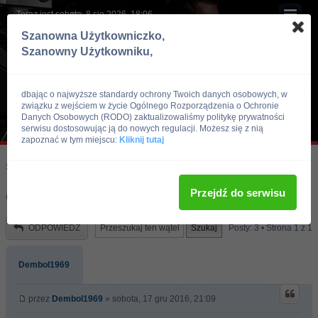
Teraz jest sobota, 8 sie 2026, 18:06
Szanowna Użytkowniczko,
Szanowny Użytkowniku,
dbając o najwyższe standardy ochrony Twoich danych osobowych, w
związku z wejściem w życie Ogólnego Rozporządzenia o Ochronie
Danych Osobowych (RODO) zaktualizowaliśmy politykę prywatności
serwisu dostosowując ją do nowych regulacji. Możesz się z nią
zapoznać w tym miejscu:
Kliknij tutaj
Skocz do:
Strona główna forum
Inne sporty
Sporty walki
Przejdź do serwisu
Ostatnia walka Pawla Nastuli - opinie
ODPOWIEDZ
Posty: 3 • Strona
1
z
1
Dembol1969
przez
Dembol1969
» sobota, 17 gru 2016, 21:09