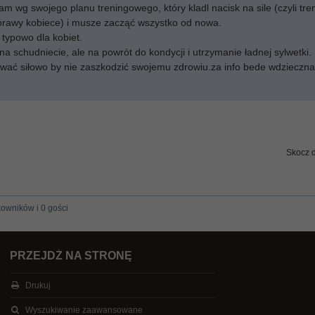
m wg swojego planu treningowego, który kladl nacisk na sile (czyli tre
prawy kobiece) i musze zacząć wszystko od nowa.
typowo dla kobiet.
a schudniecie, ale na powrót do kondycji i utrzymanie ładnej sylwetki.
ować siłowo by nie zaszkodzić swojemu zdrowiu.za info bede wdzieczna
Skocz 
kowników i 0 gości
PRZEJDŹ NA STRONĘ
Drukuj
Wyszukiwanie zaawansowane