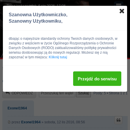
Teraz jest czwartek, 6 sie 2026, 17:08
Szanowna Użytkowniczko,
Szanowny Użytkowniku,
dbając o najwyższe standardy ochrony Twoich danych osobowych, w
związku z wejściem w życie Ogólnego Rozporządzenia o Ochronie
Danych Osobowych (RODO) zaktualizowaliśmy politykę prywatności
serwisu dostosowując ją do nowych regulacji. Możesz się z nią
zapoznać w tym miejscu:
Kliknij tutaj
Skocz do:
Strona główna forum
Kulturystyka i Fitness
Doping
Przejdź do serwisu
odblokowanie
ODPOWIEDZ
Posty: 5 • Strona
1
z
1
Exonel1964
przez
Exonel1964
» sobota, 12 lis 2016, 08:56