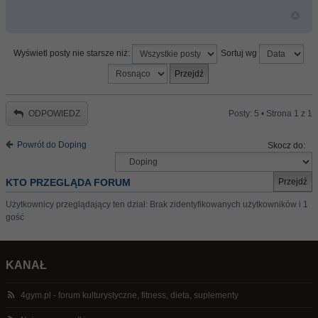
Wyświetl posty nie starsze niż:
Sortuj wg
ODPOWIEDZ
Posty: 5 • Strona
1
z
1
Powrót do Doping
Skocz do:
KTO PRZEGLĄDA FORUM
Użytkownicy przeglądający ten dział: Brak zidentyfikowanych użytkowników i 1
gość
KANAŁ
4gym.pl - forum kulturystyczne, fitness, dieta, suplementy