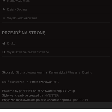
Najnowsze wątki
Dział - Doping
Wątek - odblokowanie
PRZEJDŹ NA STRONĘ
Drukuj
Wyszukiwanie zaawansowane
Skocz do:
Strona główna forum
Kulturystyka i Fitness
Doping
Usuń ciasteczka
Strefa czasowa: UTC
Powered by
phpBB
® Forum Software © phpBB Group
Style we_clearblue created by
INVENTEA
Przyjazne użytkownikom polskie wsparcie phpBB3 -
phpBB3.PL