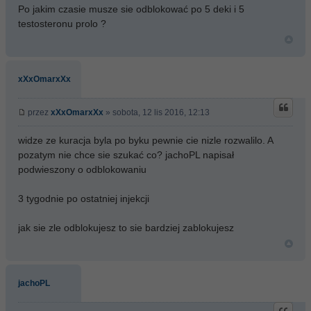
Po jakim czasie musze sie odblokować po 5 deki i 5
testosteronu prolo ?
xXxOmarxXx
przez
xXxOmarxXx
» sobota, 12 lis 2016, 12:13
widze ze kuracja byla po byku pewnie cie nizle rozwalilo. A
pozatym nie chce sie szukać co? jachoPL napisał
podwieszony o odblokowaniu
3 tygodnie po ostatniej injekcji
jak sie zle odblokujesz to sie bardziej zablokujesz
jachoPL