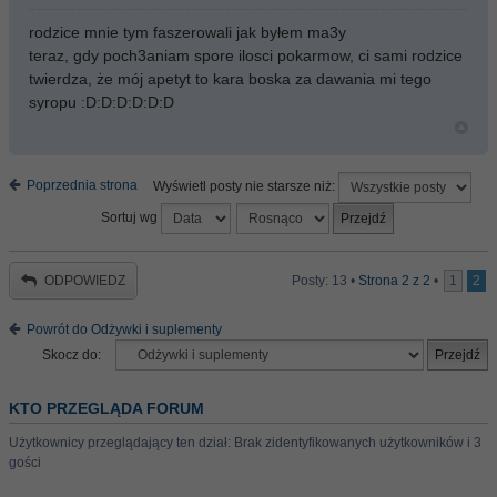
rodzice mnie tym faszerowali jak byłem ma3y
teraz, gdy poch3aniam spore ilosci pokarmow, ci sami rodzice
twierdza, że mój apetyt to kara boska za dawania mi tego
syropu :D:D:D:D:D:D
Poprzednia strona
Wyświetl posty nie starsze niż:
Sortuj wg
ODPOWIEDZ
Posty: 13 •
Strona
2
z
2
•
1
2
Powrót do Odżywki i suplementy
Skocz do:
KTO PRZEGLĄDA FORUM
Użytkownicy przeglądający ten dział: Brak zidentyfikowanych użytkowników i 3
gości