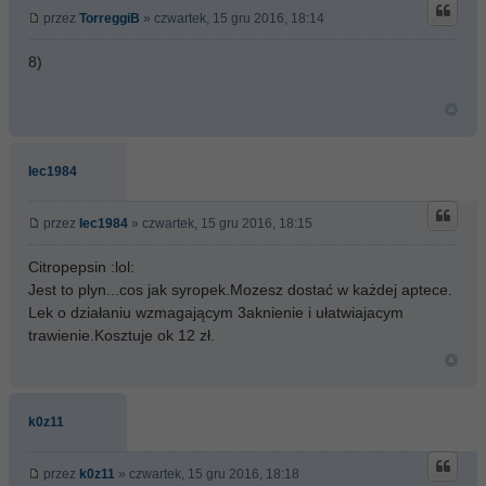
przez
TorreggiB
» czwartek, 15 gru 2016, 18:14
8)
Iec1984
przez
Iec1984
» czwartek, 15 gru 2016, 18:15
Citropepsin :lol:
Jest to plyn...cos jak syropek.Mozesz dostać w każdej aptece.
Lek o działaniu wzmagającym 3aknienie i ułatwiajacym
trawienie.Kosztuje ok 12 zł.
k0z11
przez
k0z11
» czwartek, 15 gru 2016, 18:18