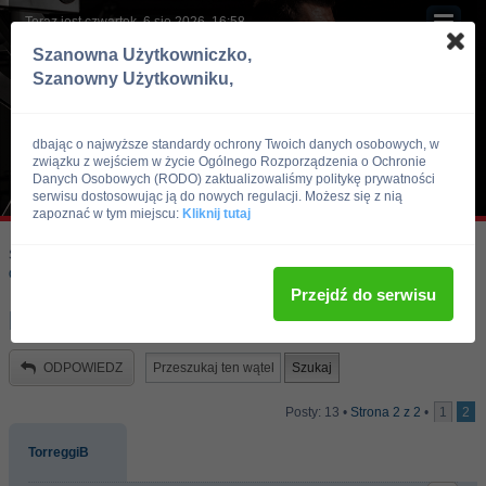
Teraz jest czwartek, 6 sie 2026, 16:58
Szanowna Użytkowniczko,
Szanowny Użytkowniku,
dbając o najwyższe standardy ochrony Twoich danych osobowych, w
związku z wejściem w życie Ogólnego Rozporządzenia o Ochronie
Danych Osobowych (RODO) zaktualizowaliśmy politykę prywatności
serwisu dostosowując ją do nowych regulacji. Możesz się z nią
zapoznać w tym miejscu:
Kliknij tutaj
Skocz do:
Strona główna forum
Kulturystyka i Fitness
Odżywki i suplementy
Przejdź do serwisu
laknienie
ODPOWIEDZ
Posty: 13 •
Strona
2
z
2
•
1
2
TorreggiB