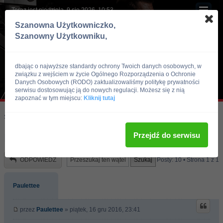
Teraz jest niedziela, 9 sie 2026, 10:53
Szanowna Użytkowniczko,
Szanowny Użytkowniku,
dbając o najwyższe standardy ochrony Twoich danych osobowych, w
związku z wejściem w życie Ogólnego Rozporządzenia o Ochronie
Danych Osobowych (RODO) zaktualizowaliśmy politykę prywatności
serwisu dostosowując ją do nowych regulacji. Możesz się z nią
zapoznać w tym miejscu:
Kliknij tutaj
Skocz do:
Strona główna forum
Kulturystyka i Fitness
Doping
Przejdź do serwisu
POMOZCIE
ODPOWIEDZ
Posty: 10 • Strona
1
z
1
Paulettee
przez
Paulettee
» piątek, 16 gru 2016, 23:41