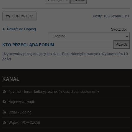
ODPOWIEDZ
Posty: 10 • Strona
1
z
1
Powrót do Doping
Skocz do:
KTO PRZEGLĄDA FORUM
Użytkownicy przeglądający ten dział: Brak zidentyfikowanych użytkowników i 0
gości
KANAŁ
4gym.pl - forum kulturystyczne, fitness, dieta, suplementy
Najnowsze wątki
Dział - Doping
Wątek - POMOZCIE