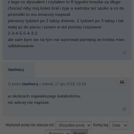
z tego co słyszałem i czytałem to 8 tygodni troszke za długo
chociaż niby mój koleś brał i zyje a watroba tez spoko a co do
piramidki to mu innaczej rospisali
pierwszy tydzień po 2 tabsy dzienie, 2 tydzień po 3 tabsy i tak
dalej az do pieciu i potem w dol poniżej rozpisane
2-3-4-5-5-4-3-2
ale sam bym sie na tym nie wzorował pamiętaj ze trzeba miec
odblokowanie
Upafnucy
przez
Upafnucy
» sobota, 17 gru 2016, 15:18
w okolicach najwiekszego katabolizmu.
nic wiecej nie napisze.
Wyświetl posty nie starsze niż:
Sortuj wg