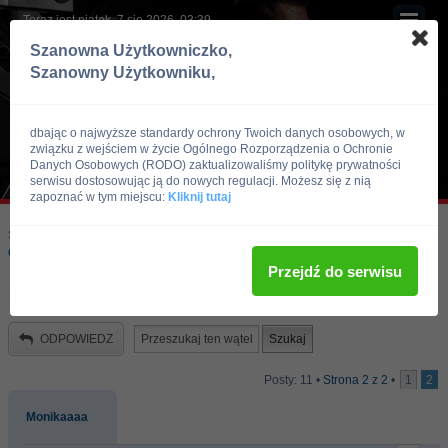
Teraz jest piątek, 7 sie 2026, 03:39
Szanowna Użytkowniczko,
Szanowny Użytkowniku,
dbając o najwyższe standardy ochrony Twoich danych osobowych, w
związku z wejściem w życie Ogólnego Rozporządzenia o Ochronie
Danych Osobowych (RODO) zaktualizowaliśmy politykę prywatności
serwisu dostosowując ją do nowych regulacji. Możesz się z nią
zapoznać w tym miejscu:
Kliknij tutaj
Skocz do:
Strona główna forum
Kulturystyka i Fitness
Odżywki i suplementy
Przejdź do serwisu
Kupno bialak +...
ODPOWIEDZ
Posty: 11 •
Strona
2
z
2
•
1
2
Monikaaaa