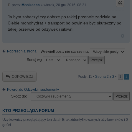
przez
Monikaaaa
» wtorek, 20 gru 2016, 08:21
Ja bym zobaczył czy dobrze po takiej przerwie zadziala na
Ciebie monohydrat + transport bo powinien byc skuteczny po
takiej przerwie od odzywek i siłowni
Poprzednia strona
Wyświetl posty nie starsze niż:
Sortuj wg
ODPOWIEDZ
Posty: 11 •
Strona
2
z
2
•
1
2
Powrót do Odżywki i suplementy
Skocz do:
KTO PRZEGLĄDA FORUM
Użytkownicy przeglądający ten dział: Brak zidentyfikowanych użytkowników i 0
gości