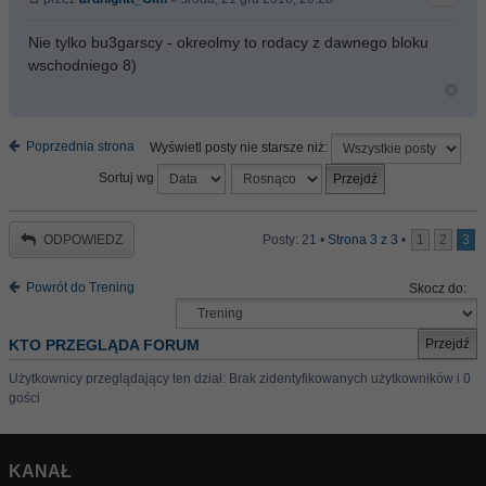
Nie tylko bu3garscy - okreolmy to rodacy z dawnego bloku
wschodniego 8)
Poprzednia strona
Wyświetl posty nie starsze niż:
Sortuj wg
ODPOWIEDZ
Posty: 21 •
Strona
3
z
3
•
1
2
3
Powrót do Trening
Skocz do:
KTO PRZEGLĄDA FORUM
Użytkownicy przeglądający ten dział: Brak zidentyfikowanych użytkowników i 0
gości
KANAŁ