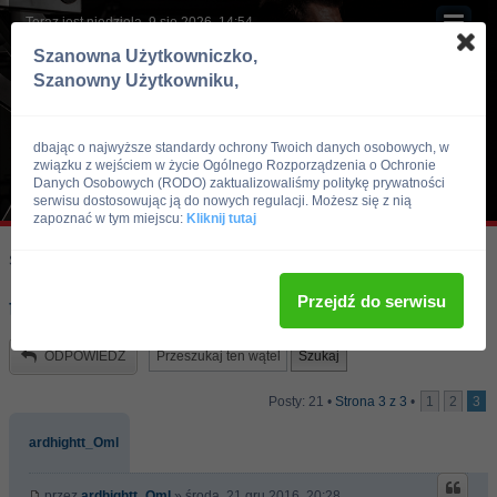
Teraz jest niedziela, 9 sie 2026, 14:54
Szanowna Użytkowniczko,
Szanowny Użytkowniku,
dbając o najwyższe standardy ochrony Twoich danych osobowych, w
związku z wejściem w życie Ogólnego Rozporządzenia o Ochronie
Danych Osobowych (RODO) zaktualizowaliśmy politykę prywatności
serwisu dostosowując ją do nowych regulacji. Możesz się z nią
zapoznać w tym miejscu:
Kliknij tutaj
Skocz do:
Strona główna forum
Kulturystyka i Fitness
Trening
Przejdź do serwisu
typowy plan
ODPOWIEDZ
Posty: 21 •
Strona
3
z
3
•
1
2
3
ardhightt_Oml
przez
ardhightt_Oml
» środa, 21 gru 2016, 20:28