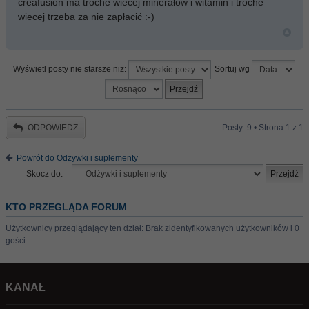
creafusion ma troche wiecej minerałów i witamin i troche
wiecej trzeba za nie zapłacić :-)
Wyświetl posty nie starsze niż:
Sortuj wg
ODPOWIEDZ
Posty: 9 • Strona
1
z
1
Powrót do Odżywki i suplementy
Skocz do:
KTO PRZEGLĄDA FORUM
Użytkownicy przeglądający ten dział: Brak zidentyfikowanych użytkowników i 0
gości
KANAŁ