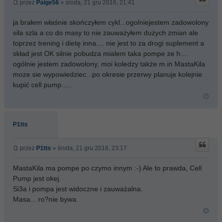
przez
Paige56
» środa, 21 gru 2016, 21:41
ja brałem właśnie skończyłem cykl...ogolniejestem zadowolony
sila szla a co do masy to nie zauważyłem dużych zmian ale
toprzez trening i dietę inna.... nie jest to za drogi suplement a
skład jest OK silnie pobudza mialem taka pompe ze h....
ogólnie jestem zadowolony, moi koledzy także m.in MastaKila
moze sie wypowiedziec...po okresie przerwy planuje kolejnie
kupić cell pump.....
P1tts
przez
P1tts
» środa, 21 gru 2016, 23:17
MastaKila ma pompe po czymo innym :-) Ale to prawda, Cell
Pump jest okej.
Si3a i pompa jest widoczne i zauważalna.
Masa... ro?nie bywa.