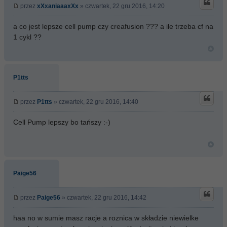
przez
xXxaniaaaxXx
» czwartek, 22 gru 2016, 14:20
a co jest lepsze cell pump czy creafusion ??? a ile trzeba cf na
1 cykl ??
P1tts
przez
P1tts
» czwartek, 22 gru 2016, 14:40
Cell Pump lepszy bo tańszy :-)
Paige56
przez
Paige56
» czwartek, 22 gru 2016, 14:42
haa no w sumie masz racje a roznica w składzie niewielke