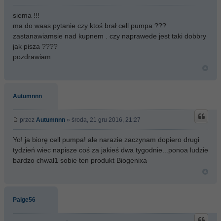
siema !!!
ma do waas pytanie czy ktoś brał cell pumpa ???
zastanawiamsie nad kupnem . czy naprawede jest taki dobbry
jak pisza ????
pozdrawiam
Autumnnn
przez
Autumnnn
» środa, 21 gru 2016, 21:27
Yo! ja biorę cell pumpa! ale narazie zaczynam dopiero drugi
tydzień wiec napisze coś za jakieś dwa tygodnie...ponoa ludzie
bardzo chwal1 sobie ten produkt Biogenixa
Paige56