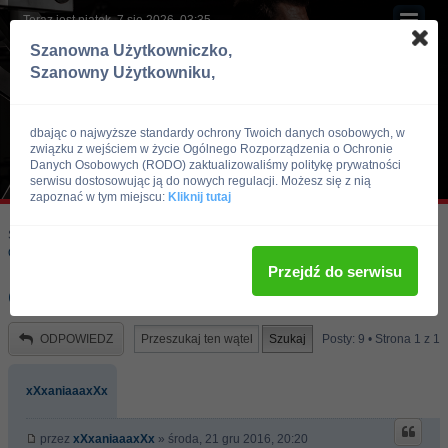
Teraz jest piątek, 7 sie 2026, 03:35
Szanowna Użytkowniczko,
Szanowny Użytkowniku,
dbając o najwyższe standardy ochrony Twoich danych osobowych, w
związku z wejściem w życie Ogólnego Rozporządzenia o Ochronie
Danych Osobowych (RODO) zaktualizowaliśmy politykę prywatności
serwisu dostosowując ją do nowych regulacji. Możesz się z nią
zapoznać w tym miejscu:
Kliknij tutaj
Skocz do:
Strona główna forum
Kulturystyka i Fitness
Odżywki i suplementy
Przejdź do serwisu
cell pump - opinie
ODPOWIEDZ
Posty: 9 • Strona
1
z
1
xXxaniaaaxXx
przez
xXxaniaaaxXx
» środa, 21 gru 2016, 20:20