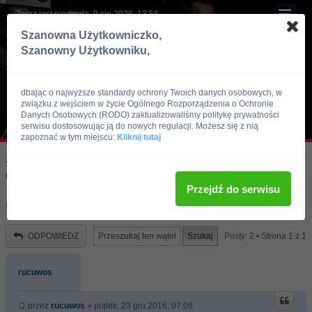
Teraz jest niedziela, 9 sie 2026, 13:56
Szanowna Użytkowniczko,
Szanowny Użytkowniku,
dbając o najwyższe standardy ochrony Twoich danych osobowych, w
związku z wejściem w życie Ogólnego Rozporządzenia o Ochronie
Danych Osobowych (RODO) zaktualizowaliśmy politykę prywatności
serwisu dostosowując ją do nowych regulacji. Możesz się z nią
zapoznać w tym miejscu:
Kliknij tutaj
Skocz do:
Strona główna forum
Kulturystyka i Fitness
Odżywki i suplementy
Przejdź do serwisu
Crevolution!!
ODPOWIEDZ
Posty: 2 • Strona
1
z
1
rucuwos
przez
rucuwos
» piątek, 23 gru 2016, 07:08