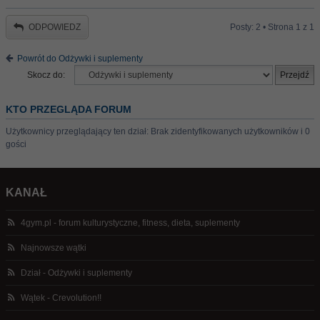
ODPOWIEDZ
Posty: 2 • Strona
1
z
1
Powrót do Odżywki i suplementy
Skocz do:
KTO PRZEGLĄDA FORUM
Użytkownicy przeglądający ten dział: Brak zidentyfikowanych użytkowników i 0
gości
KANAŁ
4gym.pl - forum kulturystyczne, fitness, dieta, suplementy
Najnowsze wątki
Dział - Odżywki i suplementy
Wątek - Crevolution!!