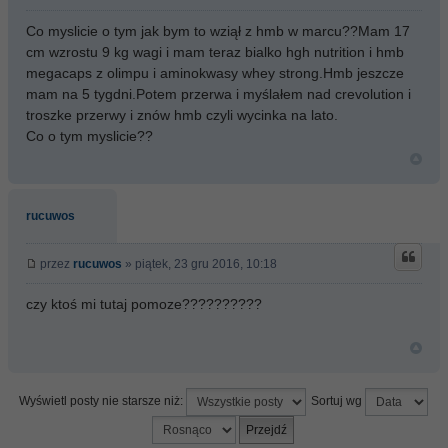
Co myslicie o tym jak bym to wziął z hmb w marcu??Mam 17
cm wzrostu 9 kg wagi i mam teraz bialko hgh nutrition i hmb
megacaps z olimpu i aminokwasy whey strong.Hmb jeszcze
mam na 5 tygdni.Potem przerwa i myślałem nad crevolution i
troszke przerwy i znów hmb czyli wycinka na lato.
Co o tym myslicie??
rucuwos
przez
rucuwos
» piątek, 23 gru 2016, 10:18
czy ktoś mi tutaj pomoze??????????
Wyświetl posty nie starsze niż:
Sortuj wg