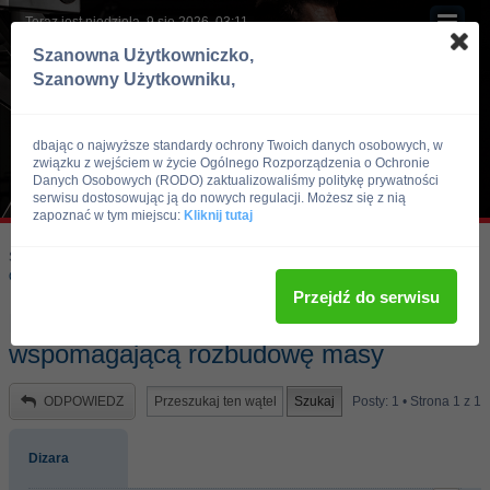
Teraz jest niedziela, 9 sie 2026, 03:11
Szanowna Użytkowniczko,
Szanowny Użytkowniku,
dbając o najwyższe standardy ochrony Twoich danych osobowych, w
związku z wejściem w życie Ogólnego Rozporządzenia o Ochronie
Danych Osobowych (RODO) zaktualizowaliśmy politykę prywatności
serwisu dostosowując ją do nowych regulacji. Możesz się z nią
zapoznać w tym miejscu:
Kliknij tutaj
Skocz do:
Strona główna forum
Kulturystyka i Fitness
Odżywki i suplementy
Przejdź do serwisu
Mass Attack odpowiednią odżywką
wspomagającą rozbudowę masy
ODPOWIEDZ
Posty: 1 • Strona
1
z
1
Dizara