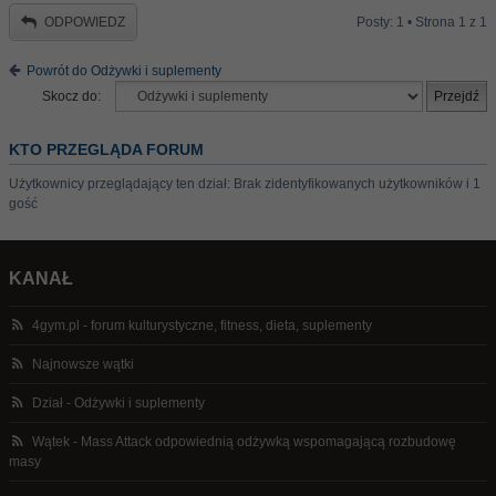
ODPOWIEDZ
Posty: 1 • Strona
1
z
1
Powrót do Odżywki i suplementy
Skocz do:
KTO PRZEGLĄDA FORUM
Użytkownicy przeglądający ten dział: Brak zidentyfikowanych użytkowników i 1
gość
KANAŁ
4gym.pl - forum kulturystyczne, fitness, dieta, suplementy
Najnowsze wątki
Dział - Odżywki i suplementy
Wątek - Mass Attack odpowiednią odżywką wspomagającą rozbudowę
masy