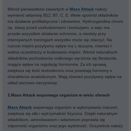
Wśród pierwiastków zawartych w
Mass Attack
należy
wymienić witaminę B12, B7, C, E. Wiele spośród składników
ma działanie profilaktyczne i zdrowotne. Hydroxyprolina chroni
np. stawy przed uszkodzeniami i kontuzjami, a więc ma
przede wszystkim działanie ochronne, a niestety przy
intensywnych treningach wszystko może się zdarzyć. Na
rozrost mięśni pozytywny wpływ ma L-leucyna, również l-
walina uczestniczy w budowaniu mięśni. Wśród naturalnych
składników pochodzenia roślinnego wyróżnia się fitosterole,
mające wpływ na regulację hormonów. Za ich sprawą
zwiększa się ilość testosteronu oraz powstają hormony o
charakterze anabolicznym. Mają również pozytywny wpływ na
układ sercowo-naczyniowy.
2.Mass Attack wspomaga organizm w wielu sferach
Mass Attack
wspomaga organizm w wykonywaniu ćwiczeń,
zwiększa się siła i wytrzymałość fizyczna. Dzięki naturalnym
składnikom, aminokwasom i witaminom poprawia się
odporność organizmu oraz jego wydolność. Oczywiście należy