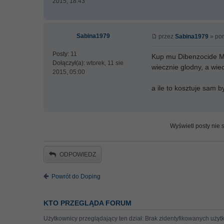
2015, 18:43
Sabina1979
przez
Sabina1979
» pon
Posty:
11
Kup mu Dibenzocide Mag
Dołączył(a):
wtorek, 11 sie
wiecznie glodny, a wiec
2015, 05:00
a ile to kosztuje sam b
Wyświetl posty nie s
ODPOWIEDZ
Powrót do Doping
KTO PRZEGLĄDA FORUM
Użytkownicy przeglądający ten dział: Brak zidentyfikowanych użyt