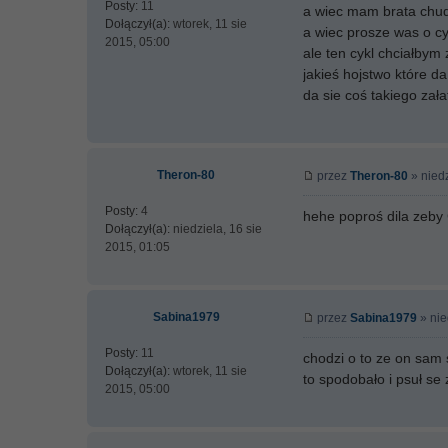
Posty:
11
a wiec mam brata chudy 
Dołączył(a):
wtorek, 11 sie
a wiec prosze was o c
2015, 05:00
ale ten cykl chciałbym 
jakieś hojstwo które d
da sie coś takiego zała
Theron-80
przez
Theron-80
» niedz
Posty:
4
hehe poproś dila zeby C
Dołączył(a):
niedziela, 16 sie
2015, 01:05
Sabina1979
przez
Sabina1979
» nie
Posty:
11
chodzi o to ze on sam 
Dołączył(a):
wtorek, 11 sie
to spodobało i psuł se
2015, 05:00