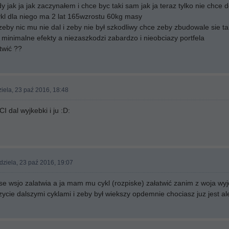
jak ja jak zaczynałem i chce byc taki sam jak ja teraz tylko nie chce d
ykl dla niego ma 2 lat 165wzrostu 60kg masy
zeby nic mu nie dal i zeby nie był szkodliwy chce zeby zbudowale sie ta
a minimalne efekty a niezaszkodzi zabardzo i nieobciazy portfela
twić ??
iela, 23 paź 2016, 18:48
I dal wyjkebki i ju :D:
dziela, 23 paź 2016, 19:07
se wsjo zalatwia a ja mam mu cykl (rozpiske) załatwić zanim z woja wy
 zycie dalszymi cyklami i zeby był wiekszy opdemnie chociasz juz jest a