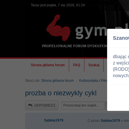
Teraz jest piątek, 7 sie 2026, 01:24
Szano
dbając 
z wejśc
Strona główna forum
FAQ
Szukaj
Ekipa
(RODO) 
nowych 
Skocz do:
Strona główna forum
Kulturystyka i Fitness
Doping
prozba o niezwykly cykl
ODPOWIEDZ
Sabina1979
przez
Sabina1979
» nie