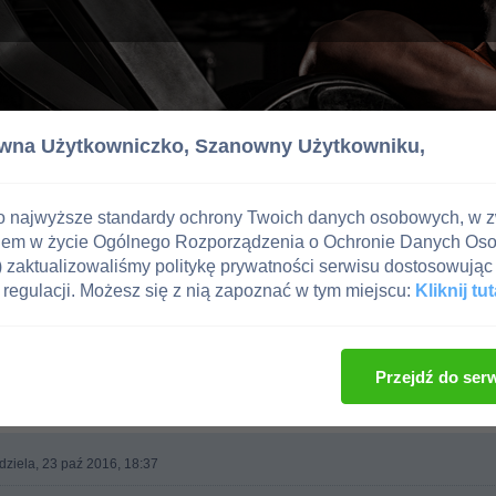
wna Użytkowniczko,
Szanowny Użytkowniku,
o najwyższe standardy ochrony Twoich danych osobowych, w 
iem w życie Ogólnego Rozporządzenia o Ochronie Danych Os
zaktualizowaliśmy politykę prywatności serwisu dostosowując 
regulacji. Możesz się z nią zapoznać w tym miejscu:
Kliknij tut
Przejdź do ser
dziela, 23 paź 2016, 18:37