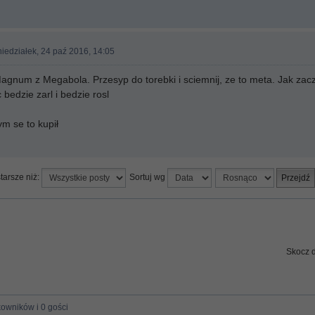
iedziałek, 24 paź 2016, 14:05
num z Megabola. Przesyp do torebki i sciemnij, ze to meta. Jak zaczn
 bedzie zarl i bedzie rosl
ym se to kupił
tarsze niż:
Sortuj wg
Skocz 
kowników i 0 gości