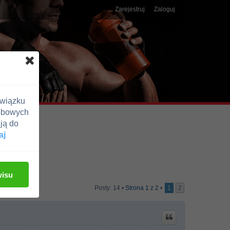
Zarejestruj
Zaloguj
związku
obowych
ją do
aj
wisu
Posty: 14 •
Strona
1
z
2
•
1
2