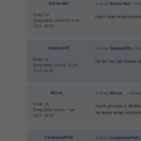
Karina-Mul
przez
Karina-Mul
» nied
Posty:
10
niech kupi sobie kreat
Dołączył(a):
czwartek, 6 sie
2015, 06:08
Sabina1979
przez
Sabina1979
» nie
Posty:
11
no tez mu tak mowie a
Dołączył(a):
wtorek, 11 sie
2015, 05:00
Mysza__
przez
Mysza__
» ponied
Posty:
18
niech poczyta o skutk
Dołączył(a):
piątek, 7 sie
ze lepiej wziąć keratyn
2015, 19:33
CandelariaP548
przez
CandelariaP548
»