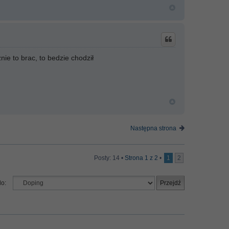
ie to brac, to bedzie chodził
Następna strona
Posty: 14 •
Strona
1
z
2
•
1
2
do: