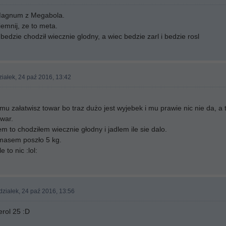
Magnum z Megabola.
iemnij, ze to meta.
 bedzie chodził wiecznie glodny, a wiec bedzie zarl i bedzie rosl
iałek, 24 paź 2016, 13:42
u załatwisz towar bo traz dużo jest wyjebek i mu prawie nic nie da, a t
owar.
łem to chodziłem wiecznie głodny i jadlem ile sie dalo.
masem poszło 5 kg.
 to nic :lol:
ziałek, 24 paź 2016, 13:56
erol 25 :D