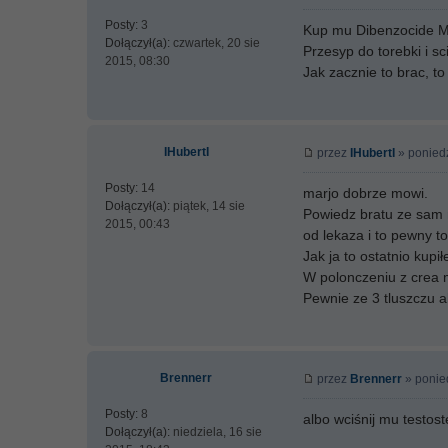
Posty:
3
Kup mu Dibenzocide 
Dołączył(a):
czwartek, 20 sie
Przesyp do torebki i sc
2015, 08:30
Jak zacznie to brac, to
IHubertI
przez
IHubertI
» poniedz
Posty:
14
marjo dobrze mowi.
Dołączył(a):
piątek, 14 sie
Powiedz bratu ze sam m
2015, 00:43
od lekaza i to pewny t
Jak ja to ostatnio kupi
W polonczeniu z crea 
Pewnie ze 3 tluszczu ale
Brennerr
przez
Brennerr
» ponied
Posty:
8
albo wciśnij mu testost
Dołączył(a):
niedziela, 16 sie