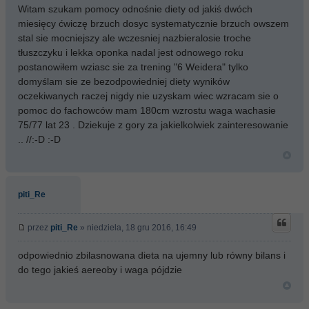
Witam szukam pomocy odnośnie diety od jakiś dwóch
miesięcy ćwiczę brzuch dosyc systematycznie brzuch owszem
stal sie mocniejszy ale wczesniej nazbieralosie troche
tłuszczyku i lekka oponka nadal jest odnowego roku
postanowiłem wziasc sie za trening "6 Weidera" tylko
domyślam sie ze bezodpowiedniej diety wyników
oczekiwanych raczej nigdy nie uzyskam wiec wzracam sie o
pomoc do fachowców mam 180cm wzrostu waga wachasie
75/77 lat 23 . Dziekuje z gory za jakielkolwiek zainteresowanie
.. //:-D :-D
piti_Re
przez
piti_Re
» niedziela, 18 gru 2016, 16:49
odpowiednio zbilasnowana dieta na ujemny lub równy bilans i
do tego jakieś aereoby i waga pójdzie