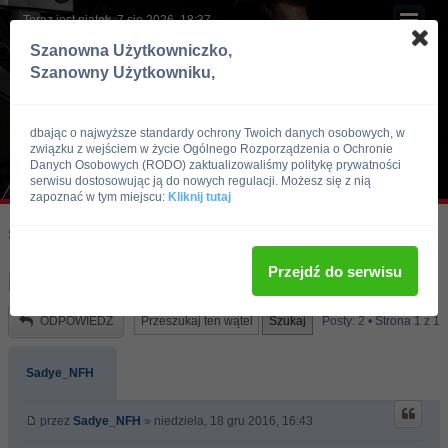
Teraz jest piątek, 7 sie 2026, 18:37
Szanowna Użytkowniczko,
Szanowny Użytkowniku,
dbając o najwyższe standardy ochrony Twoich danych osobowych, w
związku z wejściem w życie Ogólnego Rozporządzenia o Ochronie
Danych Osobowych (RODO) zaktualizowaliśmy politykę prywatności
serwisu dostosowując ją do nowych regulacji. Możesz się z nią
zapoznać w tym miejscu:
Kliknij tutaj
Skocz do:
Strona główna forum
Kulturystyka i Fitness
Dieta
Przejdź do serwisu
pytanie o diete
ODPOWIEDZ
Posty: 2 • Strona
1
z
1
Sadye_NFH
przez
Sadye_NFH
» niedziela, 18 gru 2016, 16:43