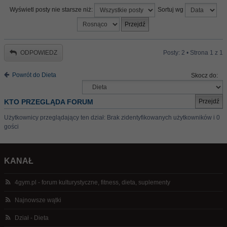
Wyświetl posty nie starsze niż:
Sortuj wg
ODPOWIEDZ
Posty: 2 • Strona
1
z
1
Powrót do Dieta
Skocz do:
KTO PRZEGLĄDA FORUM
Użytkownicy przeglądający ten dział: Brak zidentyfikowanych użytkowników i 0
gości
KANAŁ
4gym.pl - forum kulturystyczne, fitness, dieta, suplementy
Najnowsze wątki
Dział - Dieta