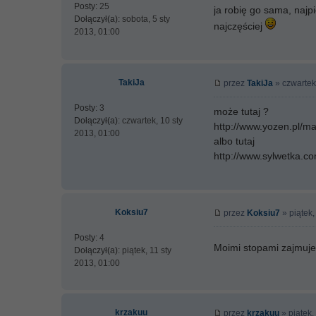
Posty:
25
ja robię go sama, najp
Dołączył(a):
sobota, 5 sty
najczęściej
2013, 01:00
TakiJa
przez
TakiJa
» czwartek
Posty:
3
może tutaj ?
Dołączył(a):
czwartek, 10 sty
http://www.yozen.pl/ma
2013, 01:00
albo tutaj
http://www.sylwetka.c
Koksiu7
przez
Koksiu7
» piątek,
Posty:
4
Moimi stopami zajmuje 
Dołączył(a):
piątek, 11 sty
2013, 01:00
krzakuu
przez
krzakuu
» piątek,