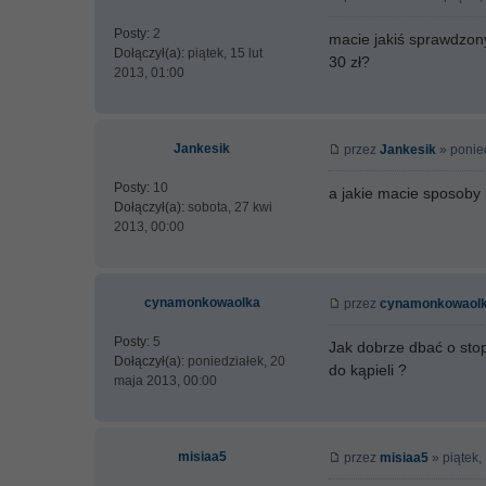
Posty:
2
macie jakiś sprawdzony
Dołączył(a):
piątek, 15 lut
30 zł?
2013, 01:00
Jankesik
przez
Jankesik
» ponied
Posty:
10
a jakie macie sposoby
Dołączył(a):
sobota, 27 kwi
2013, 00:00
cynamonkowaolka
przez
cynamonkowaol
Posty:
5
Jak dobrze dbać o stop
Dołączył(a):
poniedziałek, 20
do kąpieli ?
maja 2013, 00:00
misiaa5
przez
misiaa5
» piątek,