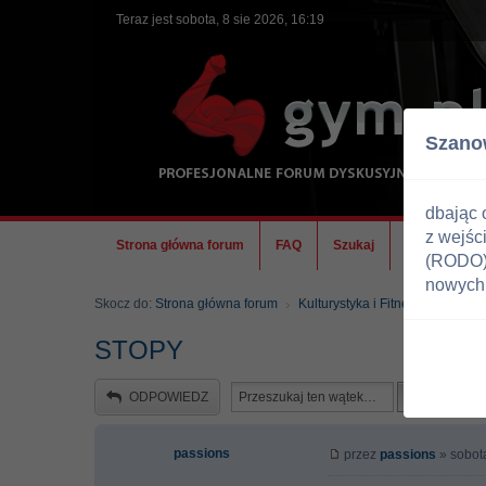
Teraz jest sobota, 8 sie 2026, 16:19
Szano
dbając 
z wejśc
Strona główna forum
FAQ
Szukaj
Ekipa
(RODO) 
nowych 
Skocz do:
Strona główna forum
Kulturystyka i Fitness
Zdrowi
STOPY
ODPOWIEDZ
passions
przez
passions
» sobota