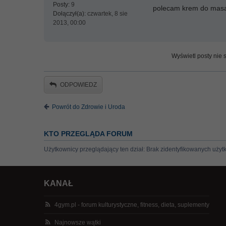
Posty:
9
polecam krem do masa
Dołączył(a):
czwartek, 8 sie
2013, 00:00
Wyświetl posty nie s
ODPOWIEDZ
Powrót do Zdrowie i Uroda
KTO PRZEGLĄDA FORUM
Użytkownicy przeglądający ten dział: Brak zidentyfikowanych użyt
KANAŁ
4gym.pl - forum kulturystyczne, fitness, dieta, suplementy
Najnowsze wątki