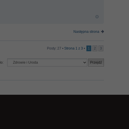
Następna strona
Posty: 27 •
Strona
1
z
3
•
1
2
3
do: