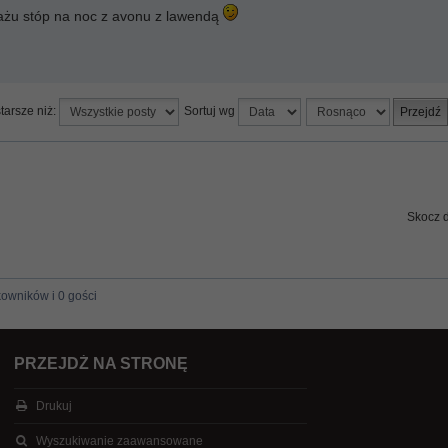
żu stóp na noc z avonu z lawendą
tarsze niż:
Sortuj wg
Skocz 
kowników i 0 gości
PRZEJDŹ NA STRONĘ
Drukuj
Wyszukiwanie zaawansowane