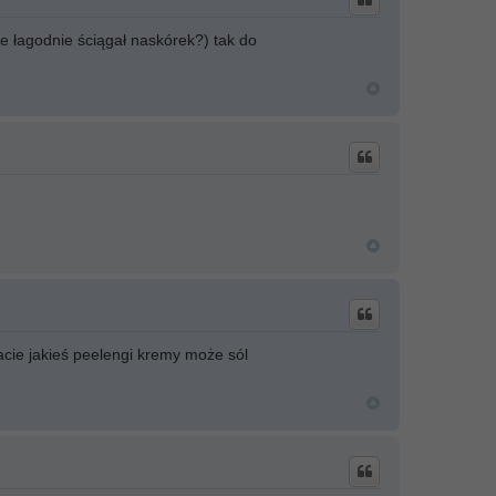
le łagodnie ściągał naskórek?) tak do
acie jakieś peelengi kremy może sól