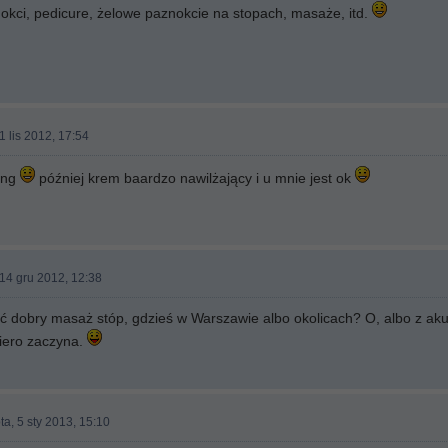
nokci, pedicure, żelowe paznokcie na stopach, masaże, itd.
1 lis 2012, 17:54
ing
później krem baardzo nawilżający i u mnie jest ok
 14 gru 2012, 12:38
ć dobry masaż stóp, gdzieś w Warszawie albo okolicach? O, albo z aku
piero zaczyna.
a, 5 sty 2013, 15:10