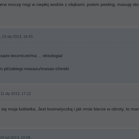
ierw moczę nogi w ciepłej wodzie z olejkami, potem peeling, masuję st
, 10 sty 2013, 16:45
saze-lecznicze/ma ... eksologia/
om.pl/zabiegi-masazu/masaz-chinski
 11 sty 2013, 17:12
się moja kobietka. Jest kosmetyczką i jak mnie bierze w obroty, to m
 15 lut 2013, 10:09