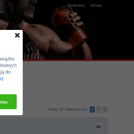
Zarejestruj
Zaloguj
związku
obowych
ją do
aj
wisu
Posty: 27 •
Strona
1
z
3
•
1
2
3