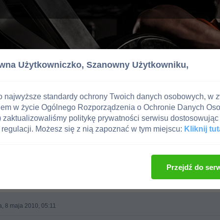
wna Użytkowniczko,
Szanowny Użytkowniku,
o najwyższe standardy ochrony Twoich danych osobowych, w 
iem w życie Ogólnego Rozporządzenia o Ochronie Danych Os
zaktualizowaliśmy politykę prywatności serwisu dostosowując 
regulacji. Możesz się z nią zapoznać w tym miejscu:
Kliknij tut
e i Uroda
Przejdź do ser
, 8 maja 2010, 05:11