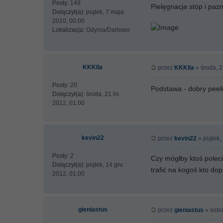
Posty:
149
Pielęgnacja stóp i paz
Dołączył(a):
piątek, 7 maja
2010, 00:00
Lokalizacja:
Gdynia/Darłowo
KKKlla
przez
KKKlla
» środa, 2
Posty:
20
Podstawa - dobry peel
Dołączył(a):
środa, 21 lis
2012, 01:00
kevin22
przez
kevin22
» piątek,
Posty:
2
Czy mógłby ktoś poleci
Dołączył(a):
piątek, 14 gru
trafić na kogoś kto do
2012, 01:00
gieniastus
przez
gieniastus
» sobot