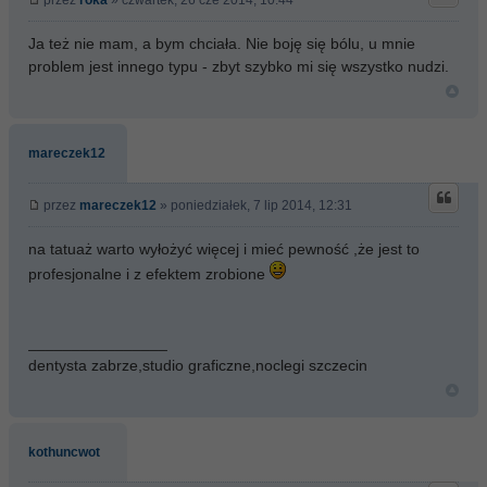
przez
roka
» czwartek, 26 cze 2014, 10:44
Ja też nie mam, a bym chciała. Nie boję się bólu, u mnie
problem jest innego typu - zbyt szybko mi się wszystko nudzi.
mareczek12
przez
mareczek12
» poniedziałek, 7 lip 2014, 12:31
na tatuaż warto wyłożyć więcej i mieć pewność ,że jest to
profesjonalne i z efektem zrobione
________________
dentysta zabrze,studio graficzne,noclegi szczecin
kothuncwot