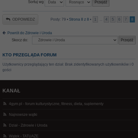
Sortuj wg
ODPOWIEDZ
Posty: 79 •
Strona
8
z
8
•
1
...
4
5
6
7
8
Powrót do Zdrowie i Uroda
Skocz do:
KTO PRZEGLĄDA FORUM
Użytkownicy przeglądający ten dział: Brak zidentyfikowanych użytkowników i 0
gości
KANAŁ
4gym.pl - forum kulturystyczne, fitness, dieta, suplementy
Najnowsze wątki
Dział - Zdrowie i Uroda
Wątek - TATUAŻE