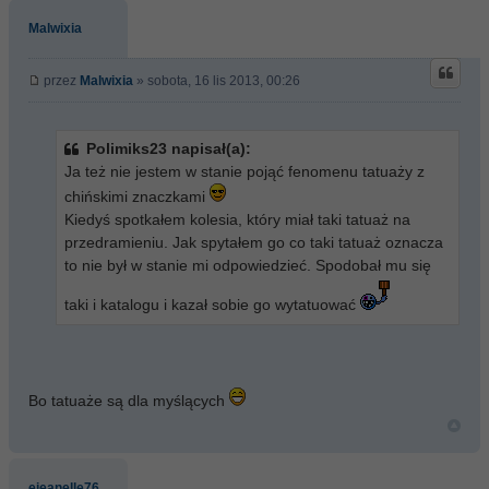
Malwixia
przez
Malwixia
» sobota, 16 lis 2013, 00:26
Polimiks23 napisał(a):
Ja też nie jestem w stanie pojąć fenomenu tatuaży z
chińskimi znaczkami
Kiedyś spotkałem kolesia, który miał taki tatuaż na
przedramieniu. Jak spytałem go co taki tatuaż oznacza
to nie był w stanie mi odpowiedzieć. Spodobał mu się
taki i katalogu i kazał sobie go wytatuować
Bo tatuaże są dla myślących
ejeanelle76