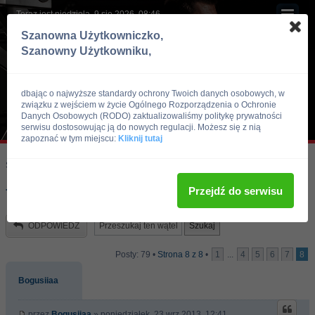
Teraz jest niedziela, 9 sie 2026, 08:46
Szanowna Użytkowniczko,
Szanowny Użytkowniku,
dbając o najwyższe standardy ochrony Twoich danych osobowych, w
związku z wejściem w życie Ogólnego Rozporządzenia o Ochronie
Danych Osobowych (RODO) zaktualizowaliśmy politykę prywatności
serwisu dostosowując ją do nowych regulacji. Możesz się z nią
zapoznać w tym miejscu:
Kliknij tutaj
Skocz do:
Strona główna forum
Kulturystyka i Fitness
Zdrowie i Uroda
Przejdź do serwisu
TATUAŻE
ODPOWIEDZ
Posty: 79 •
Strona
8
z
8
•
1
...
4
5
6
7
8
Bogusiiaa
przez
Bogusiiaa
» poniedziałek, 23 wrz 2013, 12:41