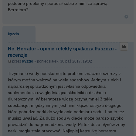
podobne problemy i poradził sobie z nimi za sprawą
Berratora?
kyzzio
Re: Berrator - opinie i efekty spalacza tłuszczu -
recenzje
przez
kyzzio
» poniedziałek, 30 paź 2017, 19:02
Trzymanie wody podskórnej to problem znacznie szerszy z
którym można walczyć na wiele sposobów. Jednym z nich i
najbardziej sprawdzonym jest własnie odpowiednia
suplementacja uwzględniająca składniki o działaniu
diuretycznym. W berratorze widzę przynajmniej 3 takie
substancje, między innymi jest nimi kłącze ostryżu długiego
które pobudza nerki do wydalania nadmiaru sodu. I na to też
musisz uważać. Za dużo sodu w diecie może bardzo szybko
prowadzić do nagromadzenia wody. Pij też dużo płynów żeby
nerki mogły stale pracować. Najlepiej kapsułkę berratora