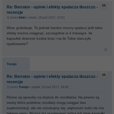
Re: Berrator - opinie i efekty spalacza tłuszczu -
recenzje
przez
lokki
» środa, 18 paź 2017, 15:51
Wow, gratulacje. To jednak bardzo mocny spalacz jeśli takie
efekty można osiągnąć, szczególnie w 4 miesiące. Ile
kapsułek dziennie trzeba brać i na ile Tobie starczyło
opakowanie?
Trango
Re: Berrator - opinie i efekty spalacza tłuszczu -
recenzje
przez
Trango
» piątek, 20 paź 2017, 18:00
Różne są sposoby na dojście do rezultatów. Na pewno są
osoby które podobne rezultaty mogą osiągać bez
suplementacji. ale nie oszukujmy się, większość ludzi nie ma
takiego genu. Można też przyjmować jedną lub dwie kapsułki