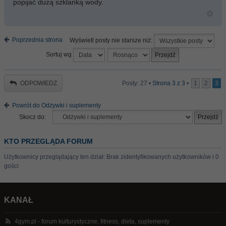
popijać dużą szklanką wody.
Poprzednia strona
Wyświetl posty nie starsze niż:
Sortuj wg
ODPOWIEDZ
Posty: 27 •
Strona
3
z
3
•
1
2
3
Powrót do Odżywki i suplementy
Skocz do:
KTO PRZEGLĄDA FORUM
Użytkownicy przeglądający ten dział: Brak zidentyfikowanych użytkowników i 0
gości
KANAŁ
4gym.pl - forum kulturystyczne, fitness, dieta, suplementy