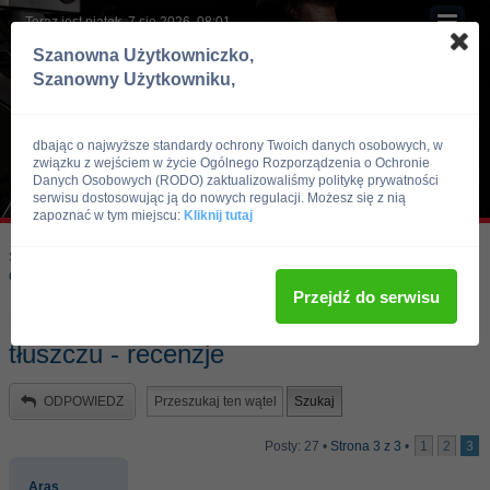
Teraz jest piątek, 7 sie 2026, 08:01
Szanowna Użytkowniczko,
Szanowny Użytkowniku,
dbając o najwyższe standardy ochrony Twoich danych osobowych, w
związku z wejściem w życie Ogólnego Rozporządzenia o Ochronie
Danych Osobowych (RODO) zaktualizowaliśmy politykę prywatności
serwisu dostosowując ją do nowych regulacji. Możesz się z nią
zapoznać w tym miejscu:
Kliknij tutaj
Skocz do:
Strona główna forum
Kulturystyka i Fitness
Odżywki i suplementy
Przejdź do serwisu
Berrator - opinie i efekty spalacza
tłuszczu - recenzje
ODPOWIEDZ
Posty: 27 •
Strona
3
z
3
•
1
2
3
Aras