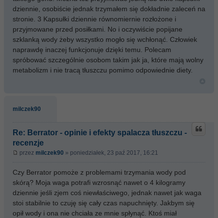
dziennie, osobiście jednak trzymałem się dokładnie zaleceń na
stronie. 3 Kapsułki dziennie równomiernie rozłożone i
przyjmowane przed posiłkami. No i oczywiście popijane
szklanką wody żeby wszystko mogło się wchłonąć. Człowiek
naprawdę inaczej funkcjonuje dzięki temu. Polecam
spróbować szczególnie osobom takim jak ja, które mają wolny
metabolizm i nie tracą tłuszczu pomimo odpowiednie diety.
milczek90
Re: Berrator - opinie i efekty spalacza tłuszczu -
recenzje
przez
milczek90
» poniedziałek, 23 paź 2017, 16:21
Czy Berrator pomoże z problemami trzymania wody pod
skórą? Moja waga potrafi wzrosnąć nawet o 4 kilogramy
dziennie jeśli zjem coś niewłaściwego, jednak nawet jak waga
stoi stabilnie to czuję się cały czas napuchnięty. Jakbym się
opił wody i ona nie chciała ze mnie spłynąć. Ktoś miał