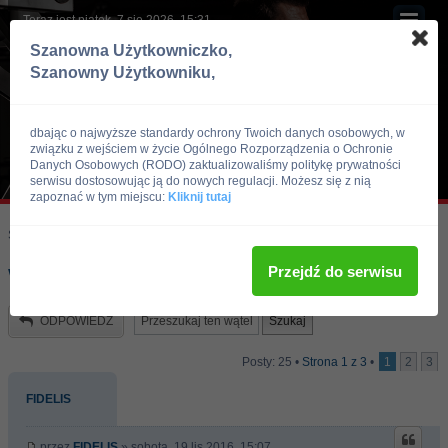
Teraz jest piątek, 7 sie 2026, 15:31
Szanowna Użytkowniczko,
Szanowny Użytkowniku,
dbając o najwyższe standardy ochrony Twoich danych osobowych, w
związku z wejściem w życie Ogólnego Rozporządzenia o Ochronie
Danych Osobowych (RODO) zaktualizowaliśmy politykę prywatności
serwisu dostosowując ją do nowych regulacji. Możesz się z nią
zapoznać w tym miejscu:
Kliknij tutaj
Skocz do:
Strona główna forum
Kulturystyka i Fitness
Dieta
Przejdź do serwisu
Watrobka :)
ODPOWIEDZ
Posty: 25 •
Strona
1
z
3
•
1
2
3
FIDELIS
przez
FIDELIS
» sobota, 19 lis 2016, 15:07