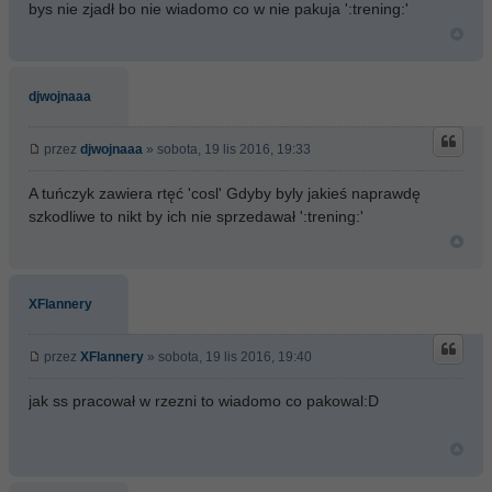
bys nie zjadł bo nie wiadomo co w nie pakuja ':trening:'
djwojnaaa
przez
djwojnaaa
» sobota, 19 lis 2016, 19:33
A tuńczyk zawiera rtęć 'cosl' Gdyby byly jakieś naprawdę
szkodliwe to nikt by ich nie sprzedawał ':trening:'
XFlannery
przez
XFlannery
» sobota, 19 lis 2016, 19:40
jak ss pracował w rzezni to wiadomo co pakowal:D