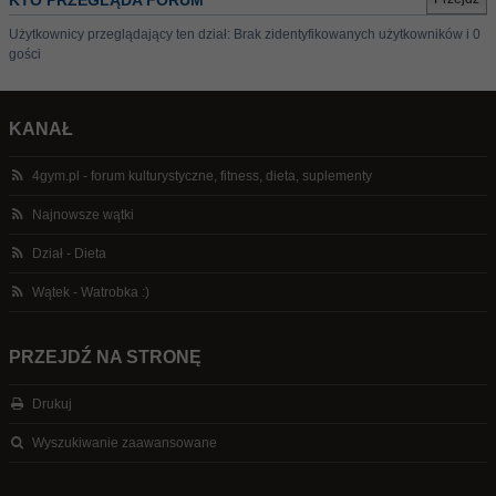
KTO PRZEGLĄDA FORUM
Użytkownicy przeglądający ten dział: Brak zidentyfikowanych użytkowników i 0
gości
KANAŁ
4gym.pl - forum kulturystyczne, fitness, dieta, suplementy
Najnowsze wątki
Dział - Dieta
Wątek - Watrobka :)
PRZEJDŹ NA STRONĘ
Drukuj
Wyszukiwanie zaawansowane