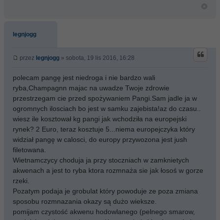
legnjogg
przez
legnjogg
» sobota, 19 lis 2016, 16:28
polecam pangę jest niedroga i nie bardzo wali
ryba,Champagnn majac na uwadze Twoje zdrowie
przestrzegam cie przed spożywaniem Pangi.Sam jadle ja w
ogromnych ilosciach bo jest w samku zajebista!az do czasu..
wiesz ile kosztował kg pangi jak wchodziła na europejski
rynek? 2 Euro, teraz kosztuje 5...niema europejczyka który
widział pangę w calosci, do europy przywozona jest jush
filetowana.
Wietnamczycy choduja ja przy stoczniach w zamknietych
akwenach a jest to ryba ktora rozmnaża sie jak łosoś w gorze
rzeki.
Pozatym podaja je grobulat który powoduje ze poza zmiana
sposobu rozmnazania okazy są dużo wieksze.
pomijam czystość akwenu hodowlanego (pelnego smarow,