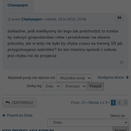
Champagnn
przez
Champagnn
» sobota, 19 lis 2016, 20:46
dokladnie, jeśli mielibysmy do tego tak podchodzić to trzeba
by założyć gospodarstwo rolne i produkować na wlasne
potrzeby, ale w tedy nie było by chyba czasu na trening SS jak
przygotowyjesz watrobke? bo ten maminy sposob z cebula
jest chyba nie do przyjecia
Następna strona
Wyświetl posty nie starsze niż:
Sortuj wg
ODPOWIEDZ
Posty: 25 •
Strona
1
z
3
•
1
2
3
Powrót do Dieta
Skocz do: