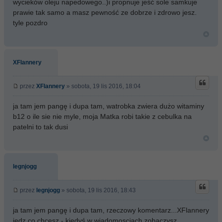
wycieków oleju napedowego..)i propnuje jeść sole samkuje
prawie tak samo a masz pewność ze dobrze i zdrowo jesz.
tyle pozdro
XFlannery
przez
XFlannery
» sobota, 19 lis 2016, 18:04
ja tam jem pangę i dupa tam, watrobka zwiera dużo witaminy
b12 o ile sie nie myle, moja Matka robi takie z cebulka na
patelni to tak dusi
legnjogg
przez
legnjogg
» sobota, 19 lis 2016, 18:43
ja tam jem pangę i dupa tam, rzeczowy komentarz...XFlannery
jedz co chcesz - kiedyś w wiadomosciach zobaczysz