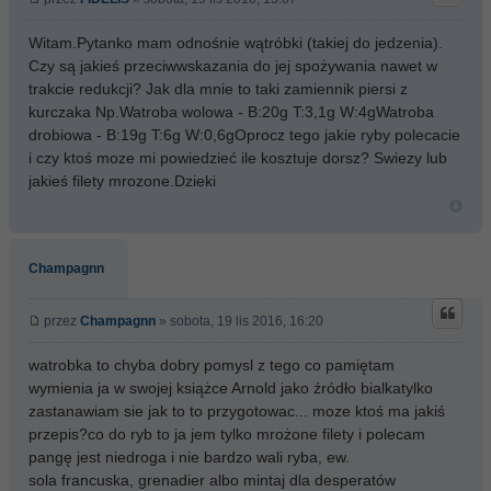
Witam.Pytanko mam odnośnie wątróbki (takiej do jedzenia).
Czy są jakieś przeciwwskazania do jej spożywania nawet w
trakcie redukcji? Jak dla mnie to taki zamiennik piersi z
kurczaka Np.Watroba wolowa - B:20g T:3,1g W:4gWatroba
drobiowa - B:19g T:6g W:0,6gOprocz tego jakie ryby polecacie
i czy ktoś moze mi powiedzieć ile kosztuje dorsz? Swiezy lub
jakieś filety mrozone.Dzieki
Champagnn
przez
Champagnn
» sobota, 19 lis 2016, 16:20
watrobka to chyba dobry pomysl z tego co pamiętam
wymienia ja w swojej książce Arnold jako źródło bialkatylko
zastanawiam sie jak to to przygotowac... moze ktoś ma jakiś
przepis?co do ryb to ja jem tylko mrożone filety i polecam
pangę jest niedroga i nie bardzo wali ryba, ew.
sola francuska, grenadier albo mintaj dla desperatów