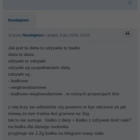
Newbiginnn
przez
Newbiginnn
» piątek, 9 gru 2016, 12:03
Jak jest ta dieta to odżywka to bialko
dieta to dieta
odzywki to odzywki
odzywki są uzupełnieniem diety
odzywki są :
- białkowe
- weglowodaanowe
- bialkowo-weglowodanowe , w roznych proporcjach b/w
z niej liczy sie oddzielnie czy powinno to byc wliczone że jak
mówią że tam trzeba ileś gramow na 1kg
tak to sie sumuje : bialko z diety + bialko z odżywek ilość nale?
na bialka dla danego osobnika
przyjmuje sie 2,2g białka na kilogram masy ciała