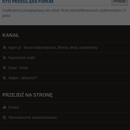
KTO PRZEGLĄDA FORUM
Użytkownicy przeglądający ten dział: Brak zidentyfikowanych użytkowników i 0
gości
KANAŁ
4gym.pl - forum kulturystyczne, fitness, dieta, suplementy
Najnowsze wątki
Dział - Dieta
Wątek - Wlasnie!?
PRZEJDŹ NA STRONĘ
Drukuj
Wyszukiwanie zaawansowane