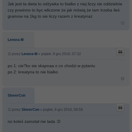
Jak jest ta dieta to odżywka to bialko z niej liczy sie oddzielnie
czy powinno to byc wliczone że jak mówią że tam trzeba ileś
gramow na 1kg to sie liczy razem z kreatynaż
Lenora-M
przez
Lenora-M
» piątek, 9 gru 2016, 07:32
po 1: cie?ko sie skapnaa o co chodzi w pytaniu
po 2: kreatyna to nie bialko
SloverCon
przez
SloverCon
» piątek, 9 gru 2016, 09:59
no koleś zamotał nie lada :D