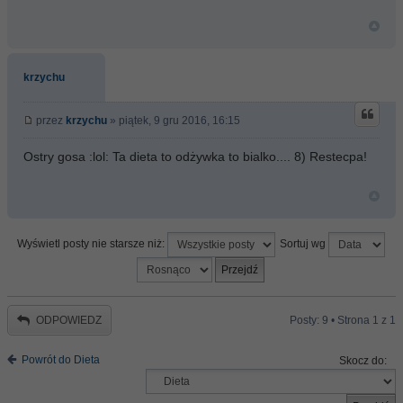
krzychu
przez
krzychu
» piątek, 9 gru 2016, 16:15
Ostry gosa :lol: Ta dieta to odżywka to bialko.... 8) Restecpa!
Wyświetl posty nie starsze niż:
Sortuj wg
ODPOWIEDZ
Posty: 9 • Strona
1
z
1
Powrót do Dieta
Skocz do: