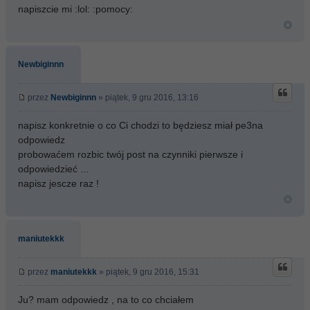
napiszcie mi :lol: :pomocy:
Newbiginnn
przez
Newbiginnn
» piątek, 9 gru 2016, 13:16
napisz konkretnie o co Ci chodzi to będziesz miał pe3na
odpowiedz
probowaćem rozbic twój post na czynniki pierwsze i
odpowiedzieć ...
napisz jescze raz !
maniutekkk
przez
maniutekkk
» piątek, 9 gru 2016, 15:31
Ju? mam odpowiedz , na to co chciałem