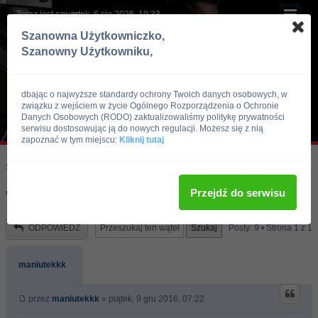
Teraz jest czwartek, 6 sie 2026, 19:33
Szanowna Użytkowniczko,
Szanowny Użytkowniku,
dbając o najwyższe standardy ochrony Twoich danych osobowych, w
związku z wejściem w życie Ogólnego Rozporządzenia o Ochronie
Danych Osobowych (RODO) zaktualizowaliśmy politykę prywatności
serwisu dostosowując ją do nowych regulacji. Możesz się z nią
zapoznać w tym miejscu:
Kliknij tutaj
Skocz do:
Strona główna forum
Kulturystyka i Fitness
Dieta
Przejdź do serwisu
Wlasnie!?
ODPOWIEDZ
Posty: 9 • Strona
1
z
1
maniutekkk
przez
maniutekkk
» piątek, 9 gru 2016, 07:22