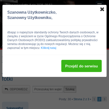
Teraz jest sobota, 8 sie 2026, 09:52
Szanowna Użytkowniczko,
Szanowny Użytkowniku,
dbając o najwyższe standardy ochrony Twoich danych osobowych, w
związku z wejściem w życie Ogólnego Rozporządzenia o Ochronie
Danych Osobowych (RODO) zaktualizowaliśmy politykę prywatności
serwisu dostosowując ją do nowych regulacji. Możesz się z nią
zapoznać w tym miejscu:
Kliknij tutaj
Skocz do:
Strona główna forum
Kulturystyka i Fitness
Zawody, imprezy kulturystyczne, zawodnicy
Przejdź do serwisu
Arnold Schwarzenegger - bialoczarne
fotki
ODPOWIEDZ
Posty: 30 •
Strona
2
z
3
•
1
2
3
SolomonPol