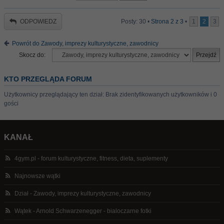
ODPOWIEDZ
Posty: 30 •
Strona
2
z
3
•
1
2
3
Powrót do Zawody, imprezy kulturystyczne, zawodnicy
Skocz do:
KTO PRZEGLĄDA FORUM
Użytkownicy przeglądający ten dział: Brak zidentyfikowanych użytkowników i 0
gości
KANAŁ
4gym.pl - forum kulturystyczne, fitness, dieta, suplementy
Najnowsze wątki
Dział - Zawody, imprezy kulturystyczne, zawodnicy
Wątek - Arnold Schwarzenegger - bialoczarne fotki