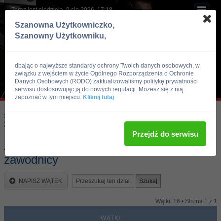
Teraz jest niedziela, 9 sie 2026, 17:18
Szanowna Użytkowniczko,
Szanowny Użytkowniku,
dbając o najwyższe standardy ochrony Twoich danych osobowych, w
związku z wejściem w życie Ogólnego Rozporządzenia o Ochronie
Danych Osobowych (RODO) zaktualizowaliśmy politykę prywatności
serwisu dostosowując ją do nowych regulacji. Możesz się z nią
zapoznać w tym miejscu:
Kliknij tutaj
Skocz do:
Strona główna forum
Kulturystyka i Fitness
Zawody, imprezy kulturystyczne, zawodnicy
Przejdź do serwisu
Zawody, imprezy kulturystyczne,
zawodnicy
NAPISZ WĄTEK
Wątki: 16 • Strona
1
z
1
WĄTKI