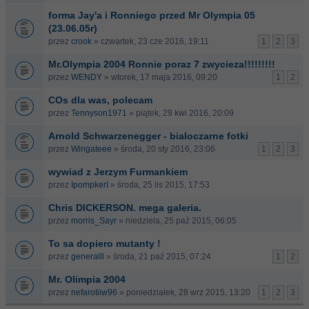
forma Jay'a i Ronniego przed Mr Olympia 05
(23.06.05r)
przez
crook
» czwartek, 23 cze 2016, 19:11
1
2
3
Mr.Olympia 2004 Ronnie poraz 7 zwycieza!!!!!!!!!
przez
WENDY
» wtorek, 17 maja 2016, 09:20
1
2
COs dla was, polecam
przez
Tennyson1971
» piątek, 29 kwi 2016, 20:09
Arnold Schwarzenegger - bialoczarne fotki
przez
Wingateee
» środa, 20 sty 2016, 23:06
1
2
3
wywiad z Jerzym Furmankiem
przez
IpompkerI
» środa, 25 lis 2015, 17:53
Chris DICKERSON. mega galeria.
przez
morris_Sayr
» niedziela, 25 paź 2015, 06:05
To sa dopiero mutanty !
przez
generalll
» środa, 21 paź 2015, 07:24
1
2
Mr. Olimpia 2004
przez
nefarotiiw96
» poniedziałek, 28 wrz 2015, 13:20
1
2
3