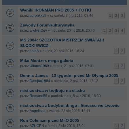
Wyniki IRONMAN PRO 2005 + FOTKI
przez
adronkx59
» czwartek, 8 gru 2016, 08:46
1
2
3
Zawody ForumKulturystyka
przez
aiwlys-Dey
» niedziela, 20 lis 2016, 20:40
1
2
3
4
MS 2004: SZCZOTKA MISTRZEM SWIATA!!!
SLODKIEWICZ -
przez
aniaA
» piątek, 21 paź 2016, 16:24
1
2
Mike Mentzer. mega galeria
przez
Ultorus1969
» piątek, 21 paź 2016, 07:31
1
2
Dennis James - 13 tygodni przed Mr Olympia 2005
przez
Damjan1984
» niedziela, 2 paź 2016, 17:12
1
2
mistrzostwa w trojboju na slasku
przez
Romano55
» poniedziałek, 5 wrz 2016, 18:30
mistrzostwa z bodybuildingu i fitnessu we Lwowie
przez
Angelikaa
» wtorek, 23 sie 2016, 18:41
Ron Coleman przed Mr.O 2005
przez
AZUCEN
» środa, 3 sie 2016, 18:04
1
2