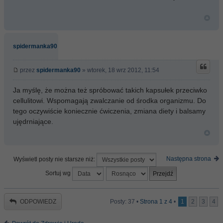
spidermanka90
przez
spidermanka90
» wtorek, 18 wrz 2012, 11:54
Ja myślę, że można też spróbować takich kapsułek przeciwko
cellulitowi. Wspomagają zwalczanie od środka organizmu. Do
tego oczywiście koniecznie ćwiczenia, zmiana diety i balsamy
ujędrniające.
Następna strona
Wyświetl posty nie starsze niż:
Sortuj wg
ODPOWIEDZ
Posty: 37 •
Strona
1
z
4
•
1
2
3
4