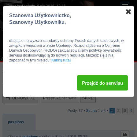
Teraz jest sobota, 8 sie 2026, 12:45
Szanowna Użytkowniczko,
Szanowny Użytkowniku,
dbając o najwyższe standardy ochrony Twoich danych osobowych, w
związku z wejściem w życie Ogólnego Rozporządzenia o Ochronie
Danych Osobowych (RODO) zaktualizowaliśmy politykę prywatności
serwisu dostosowując ją do nowych regulacji. Możesz się z nią
zapoznać w tym miejscu:
Kliknij tutaj
Skocz do:
Strona główna forum
Kulturystyka i Fitness
Zdrowie i Uroda
Przejdź do serwisu
CELLULIT
ODPOWIEDZ
Posty: 37 •
Strona
1
z
4
•
1
2
3
4
passions
przez
passions
» sobota, 8 maja 2010, 05:29