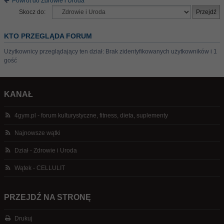
Powrót do Zdrowie i Uroda
Skocz do:
KTO PRZEGLĄDA FORUM
Użytkownicy przeglądający ten dział: Brak zidentyfikowanych użytkowników i 1
gość
KANAŁ
4gym.pl - forum kulturystyczne, fitness, dieta, suplementy
Najnowsze wątki
Dział - Zdrowie i Uroda
Wątek - CELLULIT
PRZEJDŹ NA STRONĘ
Drukuj