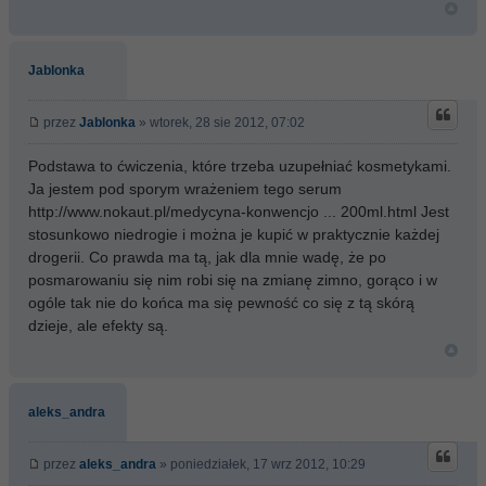
Jablonka
przez
Jablonka
» wtorek, 28 sie 2012, 07:02
Podstawa to ćwiczenia, które trzeba uzupełniać kosmetykami.
Ja jestem pod sporym wrażeniem tego serum
http://www.nokaut.pl/medycyna-konwencjo ... 200ml.html
Jest
stosunkowo niedrogie i można je kupić w praktycznie każdej
drogerii. Co prawda ma tą, jak dla mnie wadę, że po
posmarowaniu się nim robi się na zmianę zimno, gorąco i w
ogóle tak nie do końca ma się pewność co się z tą skórą
dzieje, ale efekty są.
aleks_andra
przez
aleks_andra
» poniedziałek, 17 wrz 2012, 10:29