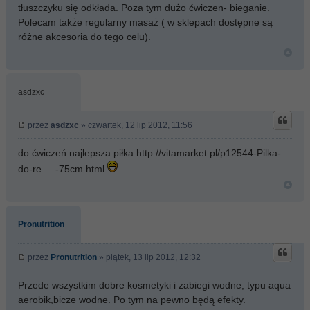
tłuszczyku się odkłada. Poza tym dużo ćwiczen- bieganie.
Polecam także regularny masaż ( w sklepach dostępne są
różne akcesoria do tego celu).
asdzxc
przez
asdzxc
» czwartek, 12 lip 2012, 11:56
do ćwiczeń najlepsza piłka
http://vitamarket.pl/p12544-Pilka-
do-re ... -75cm.html
Pronutrition
przez
Pronutrition
» piątek, 13 lip 2012, 12:32
Przede wszystkim dobre kosmetyki i zabiegi wodne, typu aqua
aerobik,bicze wodne. Po tym na pewno będą efekty.