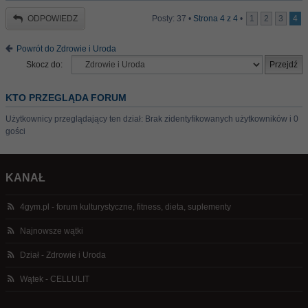
ODPOWIEDZ
Posty: 37 •
Strona
4
z
4
•
1
2
3
4
Powrót do Zdrowie i Uroda
Skocz do:
KTO PRZEGLĄDA FORUM
Użytkownicy przeglądający ten dział: Brak zidentyfikowanych użytkowników i 0
gości
KANAŁ
4gym.pl - forum kulturystyczne, fitness, dieta, suplementy
Najnowsze wątki
Dział - Zdrowie i Uroda
Wątek - CELLULIT