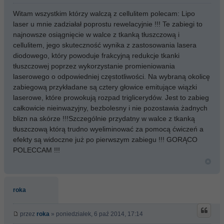
Witam wszystkim którzy walczą z cellulitem polecam: Lipo
laser u mnie zadziałał poprostu rewelacyjnie !!! Te zabiegi to
najnowsze osiągnięcie w walce z tkanką tłuszczową i
cellulitem, jego skuteczność wynika z zastosowania lasera
diodowego, który powoduje frakcyjną redukcje tkanki
tłuszczowej poprzez wykorzystanie promieniowania
laserowego o odpowiedniej częstotliwości. Na wybraną okolicę
zabiegową przykładane są cztery głowice emitujące wiązki
laserowe, które prowokują rozpad triglicerydów. Jest to zabieg
całkowicie nieinwazyjny, bezbolesny i nie pozostawia żadnych
blizn na skórze !!!Szczególnie przydatny w walce z tkanką
tłuszczową którą trudno wyeliminować za pomocą ćwiczeń a
efekty są widoczne już po pierwszym zabiegu !!! GORĄCO
POLECCAM !!!
roka
przez
roka
» poniedziałek, 6 paź 2014, 17:14