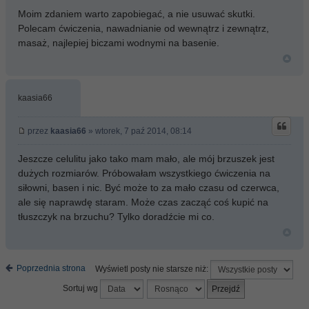
Moim zdaniem warto zapobiegać, a nie usuwać skutki.
Polecam ćwiczenia, nawadnianie od wewnątrz i zewnątrz,
masaż, najlepiej biczami wodnymi na basenie.
kaasia66
przez
kaasia66
» wtorek, 7 paź 2014, 08:14
Jeszcze celulitu jako tako mam mało, ale mój brzuszek jest
dużych rozmiarów. Próbowałam wszystkiego ćwiczenia na
siłowni, basen i nic. Być może to za mało czasu od czerwca,
ale się naprawdę staram. Może czas zacząć coś kupić na
tłuszczyk na brzuchu? Tylko doradźcie mi co.
Poprzednia strona
Wyświetl posty nie starsze niż:
Sortuj wg