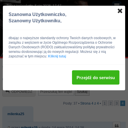
Teraz jest sobota, 8 sie 2026, 17:47
Szanowna Użytkowniczko,
Szanowny Użytkowniku,
dbając o najwyższe standardy ochrony Twoich danych osobowych, w
związku z wejściem w życie Ogólnego Rozporządzenia o Ochronie
Danych Osobowych (RODO) zaktualizowaliśmy politykę prywatności
serwisu dostosowując ją do nowych regulacji. Możesz się z nią
zapoznać w tym miejscu:
Kliknij tutaj
Skocz do:
Strona główna forum
Kulturystyka i Fitness
Zdrowie i Uroda
Przejdź do serwisu
CELLULIT
ODPOWIEDZ
Posty: 37 •
Strona
4
z
4
•
1
2
3
4
milenka25
przez
milenka25
» środa, 14 maja 2014, 14:28