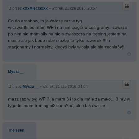
przez
xXxMiecioxXx
» wtorek, 21 cze 2016, 20:57
Co do areobow, to ja ćwiczę raz w tyg.
w czwartki bo mam WF i na nim ciagle w coś gramy...zawsze
po nim nie mam sily na nic a zwłaszcza na trening
jestem na
masie ale jak bede robił rzeźbę to tylko rowerek!!!!! i
stacjonarny i normalny, kiedyś byly wiosła ale sie zechla3y!!!
Mysza__
przez
Mysza__
» wtorek, 21 cze 2016, 21:04
masz raz w tyg WF ? ja mam 3 i to dla mnie za mało... 3 ray w
tygodni mam trening pi3ki mo?nej ale i tak ćwicze...
Theissen_