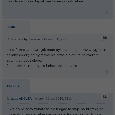
Jak ktoś robi rzeźbę jak nie to nie są potrzebne..
suchy
przez
suchy
» wtorek, 21 cze 2016, 21:23
no co? max ja nawet jak mam cykl na masę to raz w tygodniu
aeroby ćwiczę co by formy nie stracia ale tutaj faktycznie
zdania są podzielone.
Jedni cwicz1 drudzy nie i niech tak zostanie.
ANGLEA
przez
ANGLEA
» wtorek, 21 cze 2016, 21:24
JA to na wf zeby zabardzo nie biegać to staje na bramkę od
czasu do czasu przebiegnę sie po pi3ke,ale tez bardzo sie