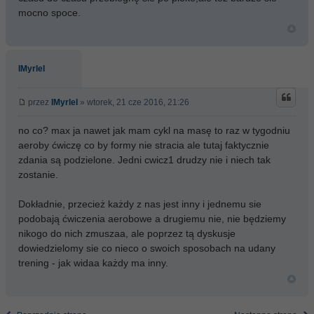
mocno spoce.
IMyrleI
przez
IMyrleI
» wtorek, 21 cze 2016, 21:26
no co? max ja nawet jak mam cykl na masę to raz w tygodniu
aeroby ćwiczę co by formy nie stracia ale tutaj faktycznie
zdania są podzielone. Jedni cwicz1 drudzy nie i niech tak
zostanie.
Dokładnie, przecież każdy z nas jest inny i jednemu sie
podobają ćwiczenia aerobowe a drugiemu nie, nie będziemy
nikogo do nich zmuszaa, ale poprzez tą dyskusje
dowiedzielomy sie co nieco o swoich sposobach na udany
trening - jak widaa każdy ma inny.