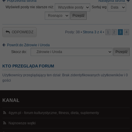
Poprzednia strona
Następna strona
Wyświetl posty nie starsze niż:
Sortuj wg
ODPOWIEDZ
Posty: 38 •
Strona
3
z
4
•
1
2
3
4
Powrót do Zdrowie i Uroda
Skocz do:
KTO PRZEGLĄDA FORUM
Użytkownicy przeglądający ten dział: Brak zidentyfikowanych użytkowników i 0
gości
KANAŁ
4gym.pl - forum kulturystyczne, fitness, dieta, suplementy
Najnowsze wątki