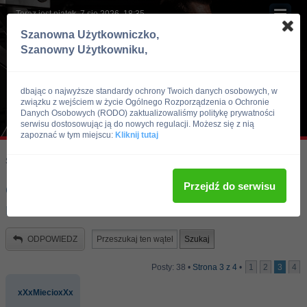
Teraz jest piątek, 7 sie 2026, 18:35
Szanowna Użytkowniczko,
Szanowny Użytkowniku,
dbając o najwyższe standardy ochrony Twoich danych osobowych, w
związku z wejściem w życie Ogólnego Rozporządzenia o Ochronie
Danych Osobowych (RODO) zaktualizowaliśmy politykę prywatności
serwisu dostosowując ją do nowych regulacji. Możesz się z nią
zapoznać w tym miejscu:
Kliknij tutaj
Skocz do:
Strona główna forum
Kulturystyka i Fitness
Zdrowie i Uroda
Przejdź do serwisu
Cwiczenia aerobowe w modzie czy tez
nie ?
ODPOWIEDZ
Posty: 38 •
Strona
3
z
4
•
1
2
3
4
xXxMiecioxXx