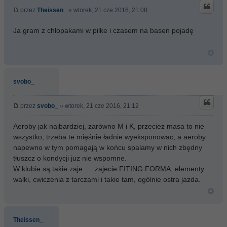
przez
Theissen_
» wtorek, 21 cze 2016, 21:08
Ja gram z chłopakami w pilke i czasem na basen pojadę
svobo_
przez
svobo_
» wtorek, 21 cze 2016, 21:12
Aeroby jak najbardziej, zarówno M i K, przecież masa to nie
wszystko, trzeba te mięśnie ładnie wyeksponowac, a aeroby
napewno w tym pomagają w końcu spalamy w nich zbędny
tłuszcz o kondycji juz nie wspomne.
W klubie są takie zaje..... zajecie FITING FORMA, elementy
walki, cwiczenia z tarczami i takie tam, ogólnie ostra jazda.
Theissen_