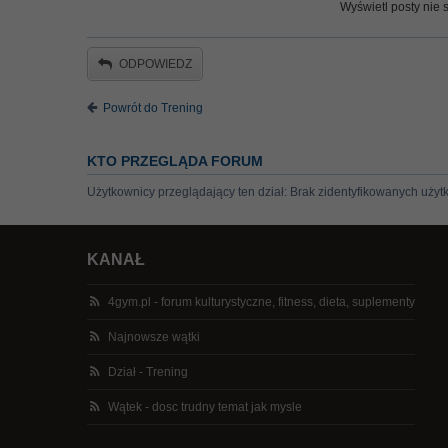
Wyświetl posty nie s
ODPOWIEDZ
Powrót do Trening
KTO PRZEGLĄDA FORUM
Użytkownicy przeglądający ten dział: Brak zidentyfikowanych użyt
KANAŁ
4gym.pl - forum kulturystyczne, fitness, dieta, suplementy
Najnowsze wątki
Dział - Trening
Wątek - dosc trudny temat jak mysle