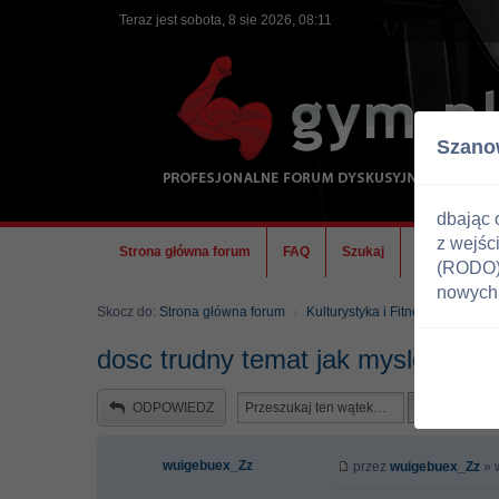
Teraz jest sobota, 8 sie 2026, 08:11
Szano
dbając 
z wejśc
Strona główna forum
FAQ
Szukaj
Ekipa
(RODO) 
nowych 
Skocz do:
Strona główna forum
Kulturystyka i Fitness
Trenin
dosc trudny temat jak mysle
ODPOWIEDZ
wuigebuex_Zz
przez
wuigebuex_Zz
» w