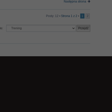
Następna strona
Posty: 12 •
Strona
1
z
2
•
1
2
do: