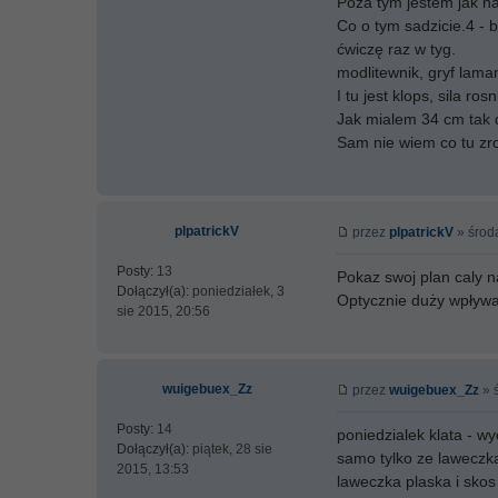
Poza tym jestem jak n
Co o tym sadzicie.4 - b
ćwiczę raz w tyg.
modlitewnik, gryf lama
I tu jest klops, sila r
Jak mialem 34 cm tak 
Sam nie wiem co tu zrob
plpatrickV
przez
plpatrickV
» środa
Posty:
13
Pokaz swoj plan caly na
Dołączył(a):
poniedziałek, 3
Optycznie duży wpływa 
sie 2015, 20:56
wuigebuex_Zz
przez
wuigebuex_Zz
» ś
Posty:
14
poniedzialek klata - wy
Dołączył(a):
piątek, 28 sie
samo tylko ze laweczka
2015, 13:53
laweczka plaska i skos