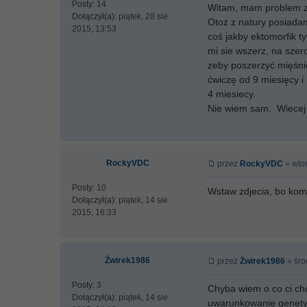
Posty:
14
Witam, mam problem z 
Dołączył(a):
piątek, 28 sie
Otoz z natury posiadam
2015, 13:53
coś jakby ektomorfik t
mi sie wszerz, na szer
zeby poszerzyć mięśnie 
ćwiczę od 9 miesięcy i
4 miesiecy.
Nie wiem sam. Wiecej ł
RockyVDC
przez
RockyVDC
» wtor
Posty:
10
Wstaw zdjecia, bo komp
Dołączył(a):
piątek, 14 sie
2015, 16:33
Żwirek1986
przez
Żwirek1986
» śro
Posty:
3
Chyba wiem o co ci cho
Dołączył(a):
piątek, 14 sie
uwarunkowanie genety