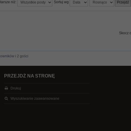
tarsze niż:
Sortuj wg
Skocz 
kowników i 2 gości
PRZEJDŹ NA STRONĘ
Drukuj
Wyszukiwanie zaawansowane