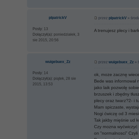
plpatrickV
przez
plpatrickV
» środa
Posty:
13
A trenujesz plecy i bark
Dołączył(a):
poniedziałek, 3
sie 2015, 20:56
wuigebuex_Zz
przez
wuigebuex_Zz
» ś
Posty:
14
ok, moze zacznę wiecej
Dołączył(a):
piątek, 28 sie
Bede was informował n
2015, 13:53
jako laik pozwolę sobi
brzuszek i zbędny tłusz
plecy oraz twarz?2- i t
Mam spiczaste, wystaj
Nogi ćwiczę od 3 miesi
Tak jakby mięśnie ud k
Czy mozna wyćwiczyć m
on "normalnosci" Czyli