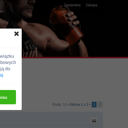
Zarejestruj
Zaloguj
związku
obowych
ją do
aj
wisu
Posty: 12 •
Strona
1
z
2
•
1
2