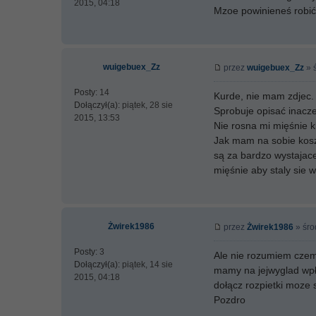
2015, 04:18
Mzoe powinieneś robić
wuigebuex_Zz
przez
wuigebuex_Zz
» ś
Posty:
14
Kurde, nie mam zdjec.
Dołączył(a):
piątek, 28 sie
Sprobuje opisać inacze
2015, 13:53
Nie rosna mi mięśnie k
Jak mam na sobie koszu
są za bardzo wystajace
mięśnie aby staly sie 
Żwirek1986
przez
Żwirek1986
» śro
Posty:
3
Ale nie rozumiem czemu
Dołączył(a):
piątek, 14 sie
mamy na jejwyglad wpł
2015, 04:18
dołącz rozpietki moze 
Pozdro