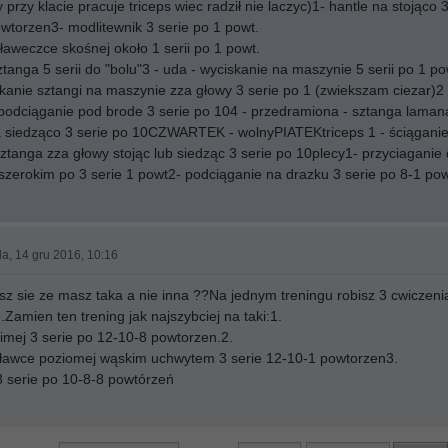
przy klacie pracuje triceps wiec radził nie laczyc)1- hantle na stojąco
wtorzen3- modlitewnik 3 serie po 1 powt.
weczce skośnej około 1 serii po 1 powt.
sztanga 5 serii do "bolu"3 - uda - wyciskanie na maszynie 5 serii po 1 po
anie sztangi na maszynie zza głowy 3 serie po 1 (zwiekszam ciezar)2 - 
podciąganie pod brode 3 serie po 104 - przedramiona - sztanga lamana
a siedząco 3 serie po 10CZWARTEK - wolnyPIATEKtriceps 1 - ściąganie 
ztanga zza głowy stojąc lub siedząc 3 serie po 10plecy1- przyciagani
zerokim po 3 serie 1 powt2- podciąganie na drazku 3 serie po 8-1 po
a, 14 gru 2016, 10:16
wisz sie ze masz taka a nie inna ??Na jednym treningu robisz 3 cwiczenia
Zamien ten trening jak najszybciej na taki:1.
imej 3 serie po 12-10-8 powtorzen.2.
 ławce poziomej wąskim uchwytem 3 serie 12-10-1 powtorzen3.
 serie po 10-8-8 powtórzeń