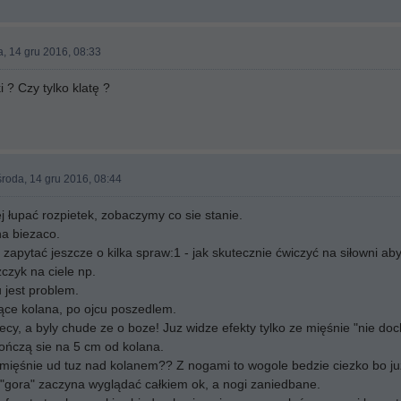
, 14 gru 2016, 08:33
i ? Czy tylko klatę ?
roda, 14 gru 2016, 08:44
 łupać rozpietek, zobaczymy co sie stanie.
a biezaco.
e zapytać jeszcze o kilka spraw:1 - jak skutecznie ćwiczyć na siłowni a
czyk na ciele np.
u jest problem.
ące kolana, po ojcu poszedlem.
ecy, a byly chude ze o boze! Juz widze efekty tylko ze mięśnie "nie do
ończą sie na 5 cm od kolana.
ięśnie ud tuz nad kolanem?? Z nogami to wogole bedzie ciezko bo j
 "gora" zaczyna wyglądać całkiem ok, a nogi zaniedbane.