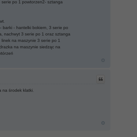
 3 serie po 1 powtorzen2- sztanga
wt.
barki - hantelki bokiem, 3 serie po
, nachwyt 3 serie po 1 oraz sztanga
linek na maszynie 3 serie po 1
e drazka na maszynie siedząc na
wtórzeń
 na środek klatki.