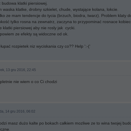
budowa klatki piersiowej.
 waska klatke, drobny szkielet, chude, wystające kolana, lokcie.
ylko ze mam tendencje do tycia (brzuch, biodra, twarz). Problem klaty d
okość tylko rosna na zewnatrz, zaczyna to przypominać rosnace kobiece 
klatki piersiowej aby nie rosly jak cycki.
 powiem ze efekty są widoczne od ok.
upać rozpietek niz wyciskania czy co?? Help ':-('
ek, 13 gru 2016, 22:45
letnie nie wiem o co Ci chodzi
da, 14 gru 2016, 06:02
dzi masz dużo kalte po bokach całkiem mozliwe ze to wina twojej budow
czne.