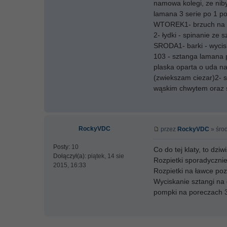
namowa kolegi, ze niby 
lamana 3 serie po 1 po
WTOREK1- brzuch na ła
2- łydki - spinanie ze 
SRODA1- barki - wycisk
103 - sztanga lamana 
plaska oparta o uda n
(zwiekszam ciezar)2- s
wąskim chwytem oraz s
RockyVDC
przez
RockyVDC
» środ
Posty:
10
Co do tej klaty, to dzi
Dołączył(a):
piątek, 14 sie
Rozpietki sporadycznie.
2015, 16:33
Rozpietki na ławce poz
Wyciskanie sztangi na
pompki na poreczach 3