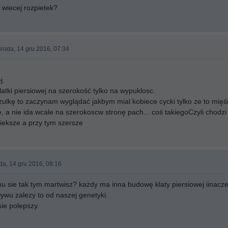
 wiecej rozpietek?
roda, 14 gru 2016, 07:34
j.
latki piersiowej na szerokość tylko na wypuklosc.
lkę to zaczynam wyglądać jakbym mial kobiece cycki tylko ze to mięśni
, a nie ida wcale na szerokoscw stronę pach... coś takiegoCzyli chodzi 
wieksze a przy tym szersze
da, 14 gru 2016, 08:16
 sie tak tym martwisz? każdy ma inna budowę klaty piersiowej iinaczej
ywu zalezy to od naszej genetyki.
sie polepszy.