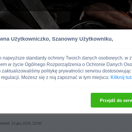
wna Użytkowniczko,
Szanowny Użytkowniku,
o najwyższe standardy ochrony Twoich danych osobowych, w 
iem w życie Ogólnego Rozporządzenia o Ochronie Danych Os
zaktualizowaliśmy politykę prywatności serwisu dostosowując 
regulacji. Możesz się z nią zapoznać w tym miejscu:
Kliknij tut
g
Przejdź do ser
torek, 13 gru 2016, 22:00