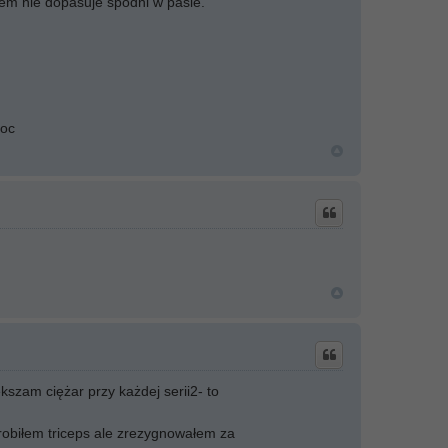
tem nie dopasuje spodni w pasie.
moc
kszam ciężar przy każdej serii2- to
 robiłem triceps ale zrezygnowałem za