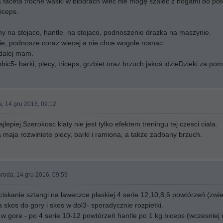
a faceta troche waski w biodrach wiec nie mogę szaleć z nogami bo po
iceps.
ny na stojaco, hantle na stojaco, podnoszenie drazka na maszynie.
osnie, podnosze coraz wiecej a nie chce wogole rosnac.
dalej mam.
ic5- barki, plecy, triceps, grzbiet oraz brzuch jakoś idzieDzieki za po
, 14 gru 2016, 09:12
jlepiej.Szerokosc klaty nie jest tylko efektem treningu tej czesci ciala.
maja rozwiniete plecy, barki i ramiona, a także zadbany brzuch.
roda, 14 gru 2016, 09:59
ciskanie sztangi na ławeczce płaskiej 4 serie 12,10,8,6 powtórzeń (zwie
 skos do gory i skos w dol3- sporadycznie rozpietki.
 w gore - po 4 serie 10-12 powtórzeń hantle po 1 kg.biceps (wczesniej