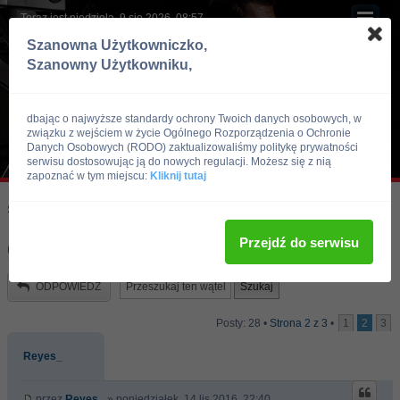
Teraz jest niedziela, 9 sie 2026, 08:57
Szanowna Użytkowniczko,
Szanowny Użytkowniku,
dbając o najwyższe standardy ochrony Twoich danych osobowych, w
związku z wejściem w życie Ogólnego Rozporządzenia o Ochronie
Danych Osobowych (RODO) zaktualizowaliśmy politykę prywatności
serwisu dostosowując ją do nowych regulacji. Możesz się z nią
zapoznać w tym miejscu:
Kliknij tutaj
Skocz do:
Strona główna forum
Kulturystyka i Fitness
Doping
Przejdź do serwisu
ginekomastia
ODPOWIEDZ
Posty: 28 •
Strona
2
z
3
•
1
2
3
Reyes_
przez
Reyes_
» poniedziałek, 14 lis 2016, 22:40