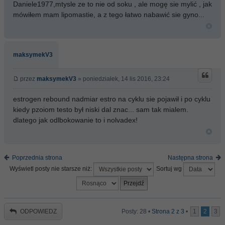
Daniele1977,mtysle ze to nie od soku , ale mogę sie mylić , jak
mówiłem mam lipomastie, a z tego łatwo nabawić sie gyno...
maksymekV3
przez
maksymekV3
» poniedziałek, 14 lis 2016, 23:24
estrogen rebound nadmiar estro na cyklu sie pojawił i po cyklu
kiedy pzoiom testo był niski dal znac... sam tak mialem.
dlatego jak odlbokowanie to i nolvadex!
Poprzednia strona
Następna strona
Wyświetl posty nie starsze niż:
Sortuj wg
ODPOWIEDZ
Posty: 28 •
Strona
2
z
3
•
1
2
3