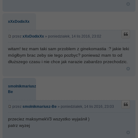
xXxDodixXx
przez
xXxDodixXx
» poniedziałek, 14 lis 2016, 23:02
witam! tez mam taki sam przoblem z ginekomastia :? jakie leki
mógłbym brac zeby sie tego pozbyc? ponieważ mam to od
dłuższego czasu i nie chce jak narazie zabardzo przechodzic.
smolnikmariusz-
Be
przez
smolnikmariusz-Be
» poniedziałek, 14 lis 2016, 23:03
przeciez maksymekV3 wszystko wyjaśnił )
patrz wyzej