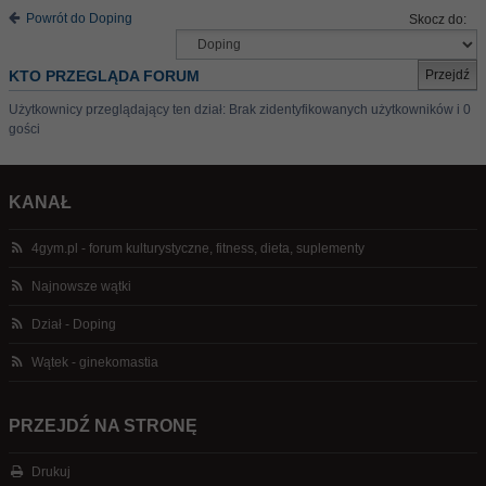
Powrót do Doping
Skocz do:
KTO PRZEGLĄDA FORUM
Użytkownicy przeglądający ten dział: Brak zidentyfikowanych użytkowników i 0
gości
KANAŁ
4gym.pl - forum kulturystyczne, fitness, dieta, suplementy
Najnowsze wątki
Dział - Doping
Wątek - ginekomastia
PRZEJDŹ NA STRONĘ
Drukuj