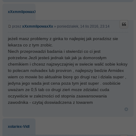
xXxmmlipowaxXx
przez
xXxmmlipowaxXx
» poniedziałek, 14 lis 2016, 23:14
jeżeli masz problemy z ginka to najlepiej jak poradzisz sie
lekarza co z tym zrobic.
Niech przeprowadzi badania i stwierdzi co ci jest
potrzebne.Jezli jesteś jednak tak jak ja domorosłym
chemikiem i chcesz najzwyczajniej w swiecie walić sobie koksy
to polecam nolvadex lub proviron , najlepszy bedzie Armidex
wiem co mowie bo aktualnie biorę go drugi raz i dziala super ,
jedyna jego wada jest cena poza tym jest super . osobiście
uważam ze 0,5 tab co drugi zień moze zdziałać cuda
oczywiście w zależności od stopnia zaawansowania
zawodnika - czytaj doswiadczena z towarem
xolariex-Vidl