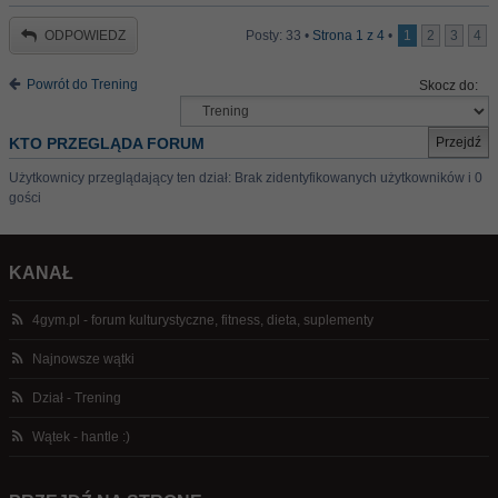
ODPOWIEDZ
Posty: 33 •
Strona
1
z
4
•
1
2
3
4
Powrót do Trening
Skocz do:
KTO PRZEGLĄDA FORUM
Użytkownicy przeglądający ten dział: Brak zidentyfikowanych użytkowników i 0
gości
KANAŁ
4gym.pl - forum kulturystyczne, fitness, dieta, suplementy
Najnowsze wątki
Dział - Trening
Wątek - hantle :)