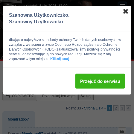
Teraz jest czwartek, 6 sie 2026, 17:00
Szanowna Użytkowniczko,
Szanowny Użytkowniku,
dbając o najwyższe standardy ochrony Twoich danych osobowych, w
związku z wejściem w życie Ogólnego Rozporządzenia o Ochronie
Danych Osobowych (RODO) zaktualizowaliśmy politykę prywatności
serwisu dostosowując ją do nowych regulacji. Możesz się z nią
zapoznać w tym miejscu:
Kliknij tutaj
Skocz do:
Strona główna forum
Kulturystyka i Fitness
Trening
Przejdź do serwisu
hantle :)
ODPOWIEDZ
Posty: 33 •
Strona
1
z
4
•
1
2
3
4
Mondrago57
przez
Mondrago57
» piątek, 2 gru 2016, 07:07