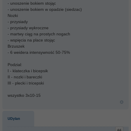
- unoszenie bokiem stojąc
- unoszenie bokiem w opadzie (siedzac)
Nozki
- przysiady
- przysiady wykroczne
- martwy ciąg na prostych nogach
- wspięcia na place stojąc
Brzuszek
- 6 weidera intensywność 50-75%
Podzial:
I - klateczka i bicepsik
II - nozki i bareczki
III - plecki i tricepski
wszystko 3x10-15
UDylan