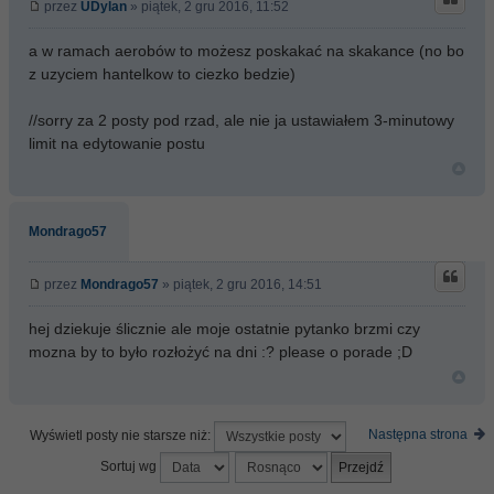
przez
UDylan
» piątek, 2 gru 2016, 11:52
a w ramach aerobów to możesz poskakać na skakance (no bo
z uzyciem hantelkow to ciezko bedzie)
//sorry za 2 posty pod rzad, ale nie ja ustawiałem 3-minutowy
limit na edytowanie postu
Mondrago57
przez
Mondrago57
» piątek, 2 gru 2016, 14:51
hej dziekuje ślicznie ale moje ostatnie pytanko brzmi czy
mozna by to było rozłożyć na dni :? please o porade ;D
Następna strona
Wyświetl posty nie starsze niż:
Sortuj wg