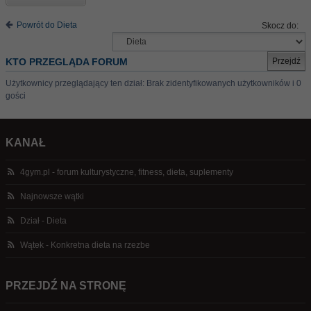
Powrót do Dieta
Skocz do:
KTO PRZEGLĄDA FORUM
Użytkownicy przeglądający ten dział: Brak zidentyfikowanych użytkowników i 0
gości
KANAŁ
4gym.pl - forum kulturystyczne, fitness, dieta, suplementy
Najnowsze wątki
Dział - Dieta
Wątek - Konkretna dieta na rzezbe
PRZEJDŹ NA STRONĘ