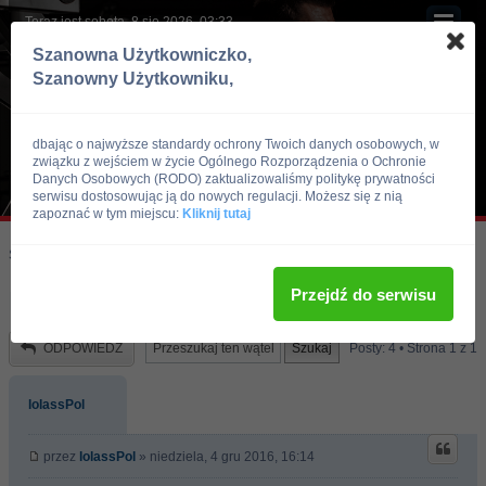
Teraz jest sobota, 8 sie 2026, 03:33
Szanowna Użytkowniczko,
Szanowny Użytkowniku,
dbając o najwyższe standardy ochrony Twoich danych osobowych, w
związku z wejściem w życie Ogólnego Rozporządzenia o Ochronie
Danych Osobowych (RODO) zaktualizowaliśmy politykę prywatności
serwisu dostosowując ją do nowych regulacji. Możesz się z nią
zapoznać w tym miejscu:
Kliknij tutaj
Skocz do:
Strona główna forum
Kulturystyka i Fitness
Dieta
Przejdź do serwisu
Konkretna dieta na rzezbe
ODPOWIEDZ
Posty: 4 • Strona
1
z
1
lolassPol
przez
lolassPol
» niedziela, 4 gru 2016, 16:14