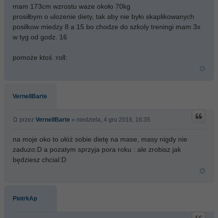
mam 173cm wzrostu waze około 70kg
prosiłbym o ulozenie diety, tak aby nie było skaplikowanych
posilkow miedzy 8 a 15 bo chodze do szkoly treningi mam 3x
w tyg od godz. 16
pomoże ktoś :roll:
VernellBarte
przez
VernellBarte
» niedziela, 4 gru 2016, 16:35
na moje oko to ułóż sobie dietę na mase, masy nigdy nie
zaduzo:D a pozatym sprzyja pora roku : ale zrobisz jak
będziesz chcial:D
PiotrkAp