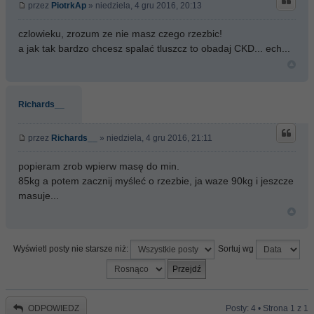
przez
PiotrkAp
» niedziela, 4 gru 2016, 20:13
czlowieku, zrozum ze nie masz czego rzezbic!
a jak tak bardzo chcesz spalać tluszcz to obadaj CKD... ech...
Richards__
przez
Richards__
» niedziela, 4 gru 2016, 21:11
popieram zrob wpierw masę do min.
85kg a potem zacznij myśleć o rzezbie, ja waze 90kg i jeszcze
masuje...
Wyświetl posty nie starsze niż:
Sortuj wg
ODPOWIEDZ
Posty: 4 • Strona
1
z
1