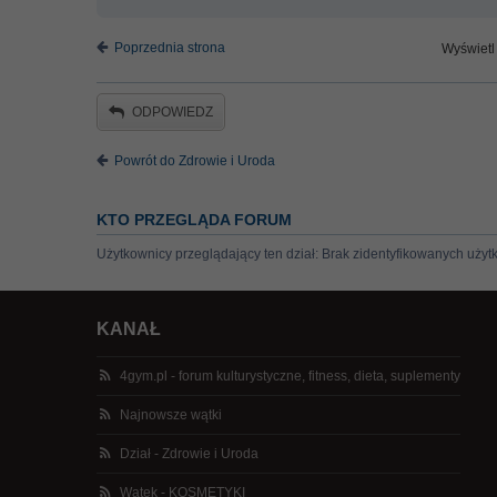
Poprzednia strona
Wyświetl 
ODPOWIEDZ
Powrót do Zdrowie i Uroda
KTO PRZEGLĄDA FORUM
Użytkownicy przeglądający ten dział: Brak zidentyfikowanych użyt
KANAŁ
4gym.pl - forum kulturystyczne, fitness, dieta, suplementy
Najnowsze wątki
Dział - Zdrowie i Uroda
Wątek - KOSMETYKI