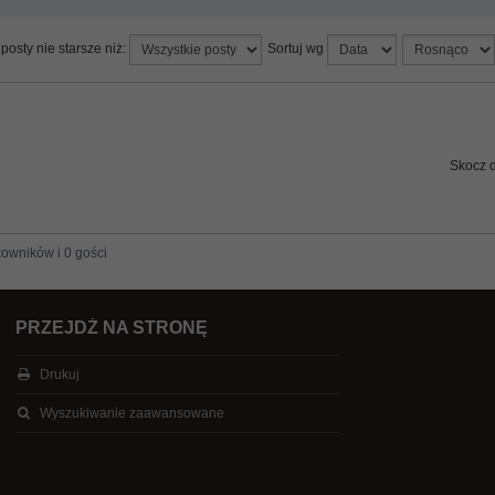
posty nie starsze niż:
Sortuj wg
Skocz 
kowników i 0 gości
PRZEJDŹ NA STRONĘ
Drukuj
Wyszukiwanie zaawansowane