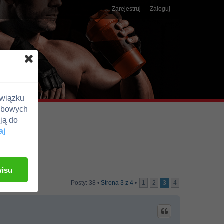
Zarejestruj
Zaloguj
związku
obowych
ją do
aj
wisu
Posty: 38 •
Strona
3
z
4
•
1
2
3
4