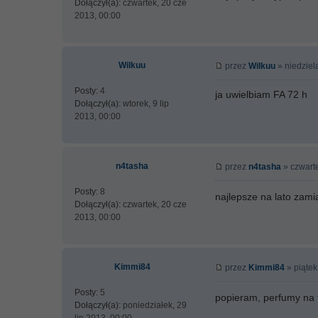
Dołączył(a):
czwartek, 20 cze
2013, 00:00
Wilkuu
przez
Wilkuu
» niedziela
Posty:
4
ja uwielbiam FA 72 h
Dołączył(a):
wtorek, 9 lip
2013, 00:00
n4tasha
przez
n4tasha
» czwarte
Posty:
8
najlepsze na lato zam
Dołączył(a):
czwartek, 20 cze
2013, 00:00
Kimmi84
przez
Kimmi84
» piątek
Posty:
5
popieram, perfumy na t
Dołączył(a):
poniedziałek, 29