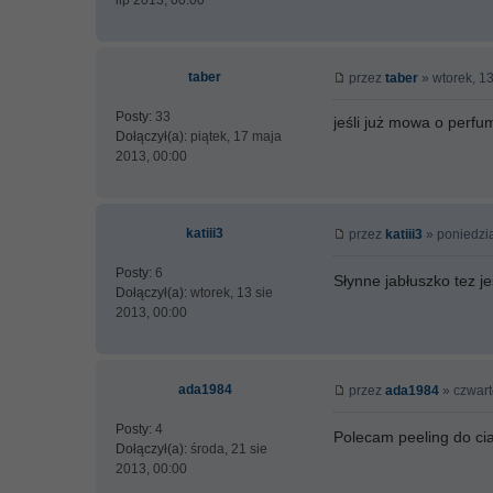
lip 2013, 00:00
taber
przez
taber
» wtorek, 13
Posty:
33
jeśli już mowa o perf
Dołączył(a):
piątek, 17 maja
2013, 00:00
katiii3
przez
katiii3
» poniedzia
Posty:
6
Słynne jabłuszko tez j
Dołączył(a):
wtorek, 13 sie
2013, 00:00
ada1984
przez
ada1984
» czwart
Posty:
4
Polecam peeling do cia
Dołączył(a):
środa, 21 sie
2013, 00:00