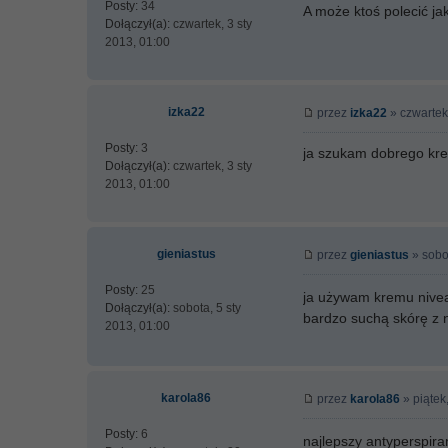
Posty:
34
A może ktoś polecić ja
Dołączył(a):
czwartek, 3 sty
2013, 01:00
izka22
przez
izka22
» czwartek,
Posty:
3
ja szukam dobrego kre
Dołączył(a):
czwartek, 3 sty
2013, 01:00
gieniastus
przez
gieniastus
» sobot
Posty:
25
ja używam kremu nivea
Dołączył(a):
sobota, 5 sty
bardzo suchą skórę z 
2013, 01:00
karola86
przez
karola86
» piątek
Posty:
6
najlepszy antyperspira