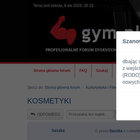
Teraz jest sobota, 8 sie 2026, 20:15
Szano
dbając 
z wejśc
Strona główna forum
FAQ
Szukaj
Ekipa
(RODO) 
nowych 
Skocz do:
Strona główna forum
Kulturystyka i Fitness
Zdrowi
KOSMETYKI
ODPOWIEDZ
Saszka
przez
Saszka
» czwartek