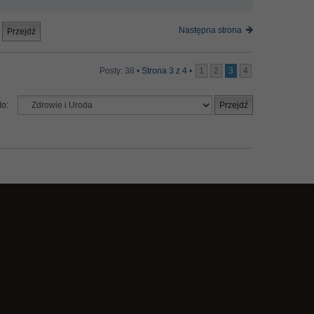
Następna strona
Posty: 38 •
Strona
3
z
4
•
1
2
3
4
do: