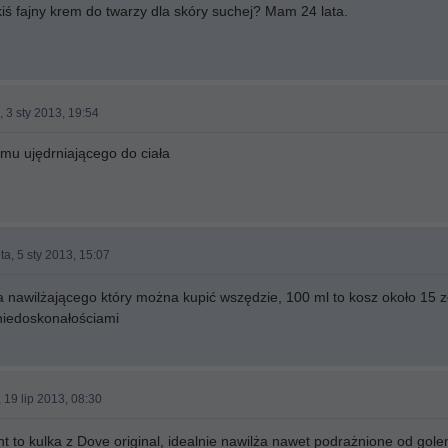
kiś fajny krem do twarzy dla skóry suchej? Mam 24 lata.
 3 sty 2013, 19:54
mu ujędrniającego do ciała
a, 5 sty 2013, 15:07
 nawilżającego który można kupić wszędzie, 100 ml to kosz około 15 z
niedoskonałościami
, 19 lip 2013, 08:30
nt to kulka z Dove original, idealnie nawilża nawet podrażnione od gole