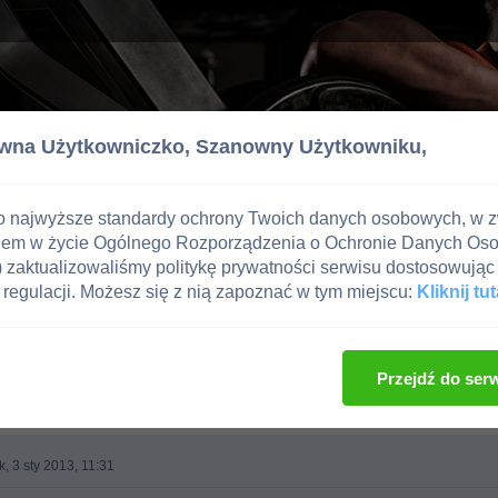
wna Użytkowniczko,
Szanowny Użytkowniku,
o najwyższe standardy ochrony Twoich danych osobowych, w 
iem w życie Ogólnego Rozporządzenia o Ochronie Danych Os
zaktualizowaliśmy politykę prywatności serwisu dostosowując 
regulacji. Możesz się z nią zapoznać w tym miejscu:
Kliknij tut
e i Uroda
Przejdź do ser
, 3 sty 2013, 11:31