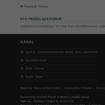
Powrót do Trening
KTO PRZEGLĄDA FORUM
Użytkownicy przeglądający ten dział: Brak zidentyfikowanych użyt
KANAŁ
4gym.pl - forum kulturystyczne, fitness, dieta, suplementy
Najnowsze wątki
Dział - Trening
Wątek - Masa
Skocz do:
Strona główna forum
Kulturystyka i Fitness
Trenin
Powered by
phpBB
® Forum Software © phpBB Group
Style we_clearblue created by
INVENTEA