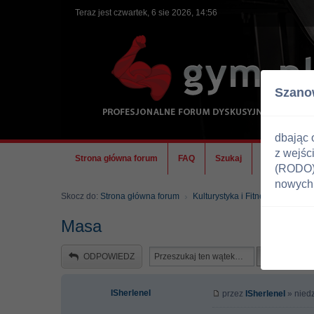
Teraz jest czwartek, 6 sie 2026, 14:56
Szano
dbając 
z wejśc
Strona główna forum
FAQ
Szukaj
Ekipa
(RODO) 
nowych 
Skocz do:
Strona główna forum
Kulturystyka i Fitness
Trenin
Masa
ODPOWIEDZ
ISherleneI
przez
ISherleneI
» niedz