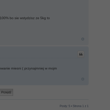
 100% bo sie wstydzisz ze 5kg to
owanie miesni ( przynajmniej w mojm
Posty: 5 • Strona
1
z
1