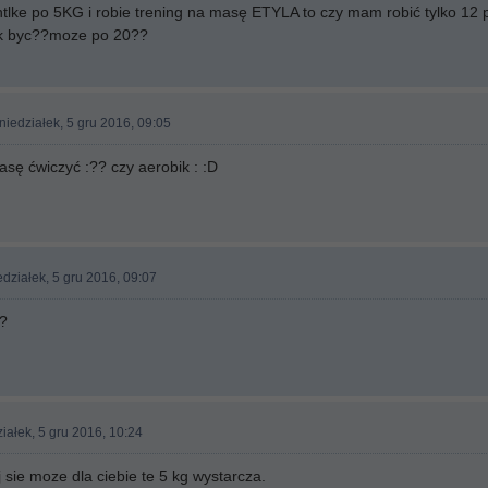
ntlke po 5KG i robie trening na masę ETYLA to czy mam robić tylko 12
k byc??moze po 20??
niedziałek, 5 gru 2016, 09:05
asę ćwiczyć :?? czy aerobik : :D
działek, 5 gru 2016, 09:07
??
iałek, 5 gru 2016, 10:24
 sie moze dla ciebie te 5 kg wystarcza.