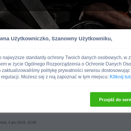
wna Użytkowniczko,
Szanowny Użytkowniku,
o najwyższe standardy ochrony Twoich danych osobowych, w 
iem w życie Ogólnego Rozporządzenia o Ochronie Danych Os
zaktualizowaliśmy politykę prywatności serwisu dostosowując 
regulacji. Możesz się z nią zapoznać w tym miejscu:
Kliknij tut
g
Przejdź do ser
iela, 4 gru 2016, 10:49