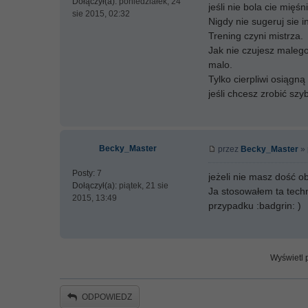
Dołączył(a):
poniedziałek, 24
jeśli nie bola cie mięśn
sie 2015, 02:32
Nigdy nie sugeruj sie 
Trening czyni mistrza.
Jak nie czujesz malego
malo.
Tylko cierpliwi osiągną 
jeśli chcesz zrobić szy
Becky_Master
przez
Becky_Master
» 
Posty:
7
jeżeli nie masz dość o
Dołączył(a):
piątek, 21 sie
Ja stosowałem ta tech
2015, 13:49
przypadku :badgrin: )
Wyświetl p
ODPOWIEDZ