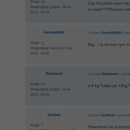
Posty:
14
Cze hej jeżeli mam ha
Dołączył(a):
piątek, 28 sie
to malo???Powinno ta
2015, 15:49
Kerstin1964
przez
Kerstin1964
» po
Posty:
11
5kg : i ty chcesz tym m
Dołączył(a):
sobota, 22 sie
2015, 20:00
ISherleneI
przez
ISherleneI
» ponie
Posty:
14
a 8 kg?żalbo po 10kg
Dołączył(a):
piątek, 28 sie
2015, 15:49
ILindsaI
przez
ILindsaI
» poniedz
Posty:
7
ISherleneI nie przejmuj