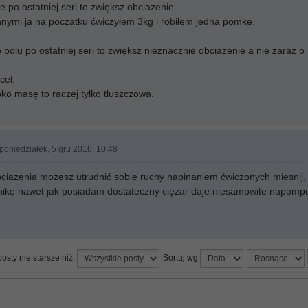
ie po ostatniej seri to zwiększ obciazenie.
innymi ja na poczatku ćwiczyłem 3kg i robiłem jedna pomke.
 bólu po ostatniej seri to zwiększ nieznacznie obciazenie a nie zaraz o
cel.
bko masę to raczej tylko tluszczowa.
poniedziałek, 5 gru 2016, 10:48
bciazenia możesz utrudnić sobie ruchy napinaniem ćwiczonych miesnij.
nikę nawet jak posiadam dostateczny ciężar daje niesamowite napomp
osty nie starsze niż:
Sortuj wg