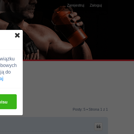
Zarejestruj
Zaloguj
związku
obowych
ją do
aj
wisu
Posty: 5 • Strona
1
z
1