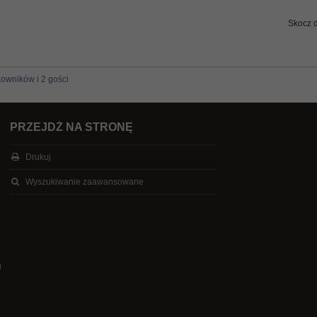
Skocz 
kowników i 2 gości
PRZEJDŹ NA STRONĘ
Drukuj
Wyszukiwanie zaawansowane
g