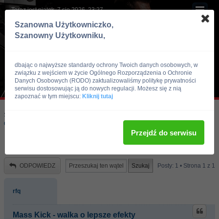
Teraz jest piątek, 7 sie 2026, 23:27
Szanowna Użytkowniczko,
Szanowny Użytkowniku,
dbając o najwyższe standardy ochrony Twoich danych osobowych, w
związku z wejściem w życie Ogólnego Rozporządzenia o Ochronie
Danych Osobowych (RODO) zaktualizowaliśmy politykę prywatności
serwisu dostosowując ją do nowych regulacji. Możesz się z nią
zapoznać w tym miejscu:
Kliknij tutaj
Skocz do:
Strona główna forum
Kulturystyka i Fitness
Odżywki i suplementy
Przejdź do serwisu
Mass Kick - walka o lepsze efekty
ODPOWIEDZ
Posty: 1 • Strona
1
z
1
rfq
Mass Kick - walka o lepsze efekty