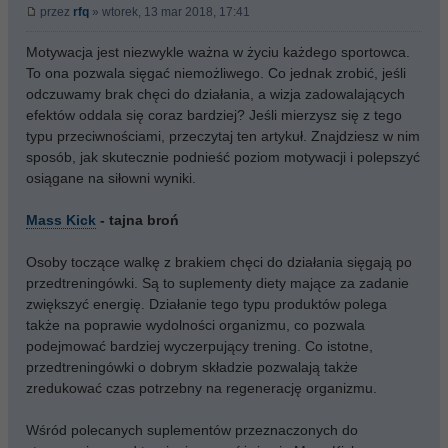
przez
rfq
» wtorek, 13 mar 2018, 17:41
Motywacja jest niezwykle ważna w życiu każdego sportowca.
To ona pozwala sięgać niemożliwego. Co jednak zrobić, jeśli
odczuwamy brak chęci do działania, a wizja zadowalających
efektów oddala się coraz bardziej? Jeśli mierzysz się z tego
typu przeciwnościami, przeczytaj ten artykuł. Znajdziesz w nim
sposób, jak skutecznie podnieść poziom motywacji i polepszyć
osiągane na siłowni wyniki.
Mass Kick
- tajna broń
Osoby toczące walkę z brakiem chęci do działania sięgają po
przedtreningówki. Są to suplementy diety mające za zadanie
zwiększyć energię. Działanie tego typu produktów polega
także na poprawie wydolności organizmu, co pozwala
podejmować bardziej wyczerpujący trening. Co istotne,
przedtreningówki o dobrym składzie pozwalają także
zredukować czas potrzebny na regenerację organizmu.
Wśród polecanych suplementów przeznaczonych do