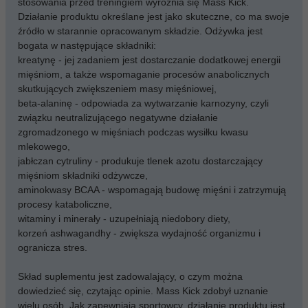
stosowania przed treningiem wyróżnia się Mass Kick.
Działanie produktu określane jest jako skuteczne, co ma swoje
źródło w starannie opracowanym składzie. Odżywka jest
bogata w następujące składniki:
kreatynę - jej zadaniem jest dostarczanie dodatkowej energii
mięśniom, a także wspomaganie procesów anabolicznych
skutkujących zwiększeniem masy mięśniowej,
beta-alaninę - odpowiada za wytwarzanie karnozyny, czyli
związku neutralizującego negatywne działanie
zgromadzonego w mięśniach podczas wysiłku kwasu
mlekowego,
jabłczan cytruliny - produkuje tlenek azotu dostarczający
mięśniom składniki odżywcze,
aminokwasy BCAA - wspomagają budowę mięśni i zatrzymują
procesy kataboliczne,
witaminy i minerały - uzupełniają niedobory diety,
korzeń ashwagandhy - zwiększa wydajność organizmu i
ogranicza stres.
Skład suplementu jest zadowalający, o czym można
dowiedzieć się, czytając opinie. Mass Kick zdobył uznanie
wielu osób. Jak zapewniają sportowcy, działanie produktu jest