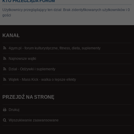
KTO PRZEGLĄDA FORUM
Użytkownicy przeglądający ten dział: Brak zidentyfikowanych użytkowników i 0
gości
KANAŁ
4gym.pl - forum kulturystyczne, fitness, dieta, suplementy
Najnowsze wątki
Dział - Odżywki i suplementy
Wątek - Mass Kick - walka o lepsze efekty
PRZEJDŹ NA STRONĘ
Drukuj
Wyszukiwanie zaawansowane