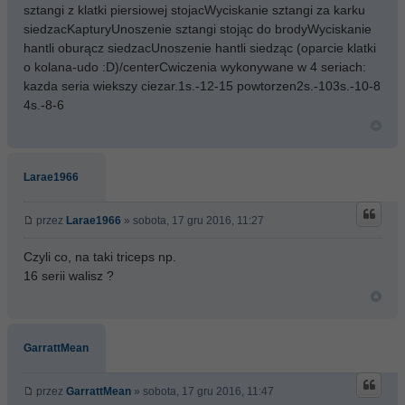
sztangi z klatki piersiowej stojacWyciskanie sztangi za karku
siedzacKapturyUnoszenie sztangi stojąc do brodyWyciskanie
hantli oburącz siedzacUnoszenie hantli siedząc (oparcie klatki
o kolana-udo :D)/centerCwiczenia wykonywane w 4 seriach:
kazda seria wiekszy ciezar.1s.-12-15 powtorzen2s.-103s.-10-8
4s.-8-6
Larae1966
przez
Larae1966
» sobota, 17 gru 2016, 11:27
Czyli co, na taki triceps np.
16 serii walisz ?
GarrattMean
przez
GarrattMean
» sobota, 17 gru 2016, 11:47