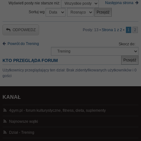
Następna strona
Wyświetl posty nie starsze niż:
Sortuj wg
ODPOWIEDZ
Posty: 13 •
Strona
1
z
2
•
1
2
Powrót do Trening
Skocz do:
KTO PRZEGLĄDA FORUM
Użytkownicy przeglądający ten dział: Brak zidentyfikowanych użytkowników i 0
gości
KANAŁ
4gym.pl - forum kulturystyczne, fitness, dieta, suplementy
Najnowsze wątki
Dział - Trening