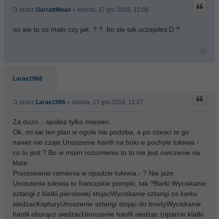
przez
GarrattMean
» sobota, 17 gru 2016, 12:08
no ale to co mało czy jak ? ? bo sie tak uczepiles:D ?
Larae1966
przez
Larae1966
» sobota, 17 gru 2016, 12:27
Za duzo... spalisz tylko miesien.
Ok, mi sie ten plan w ogole nie podoba, a po czesci to go
nawet nie czaje.Unoszenie hantli na boki w pochyle tułowia -
co to jest ? Bo w moim rozumieniu to to nie jest cwiczenie na
klate.
Prostowanie ramienia w opadzie tułowia - ? Nie jaze.
Unoszenie tułowia to francuskie pompki, tak ?Barki:Wyciskanie
sztangi z klatki piersiowej stojacWyciskanie sztangi za karku
siedzacKapturyUnoszenie sztangi stojąc do brodyWyciskanie
hantli oburącz siedzacUnoszenie hantli siedząc (oparcie klatki