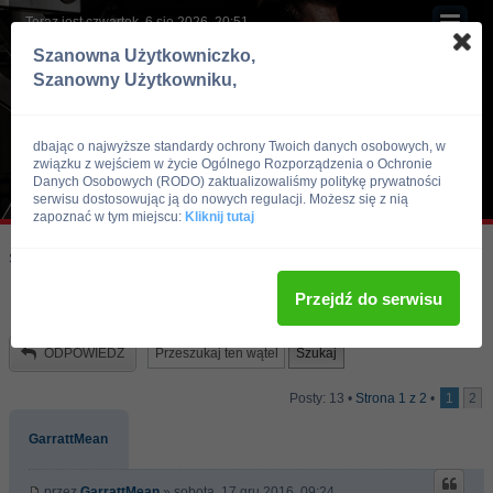
Teraz jest czwartek, 6 sie 2026, 20:51
Szanowna Użytkowniczko,
Szanowny Użytkowniku,
dbając o najwyższe standardy ochrony Twoich danych osobowych, w
związku z wejściem w życie Ogólnego Rozporządzenia o Ochronie
Danych Osobowych (RODO) zaktualizowaliśmy politykę prywatności
serwisu dostosowując ją do nowych regulacji. Możesz się z nią
zapoznać w tym miejscu:
Kliknij tutaj
Skocz do:
Strona główna forum
Kulturystyka i Fitness
Trening
Przejdź do serwisu
Plan na mase-prosze o ocene.
ODPOWIEDZ
Posty: 13 •
Strona
1
z
2
•
1
2
GarrattMean
przez
GarrattMean
» sobota, 17 gru 2016, 09:24