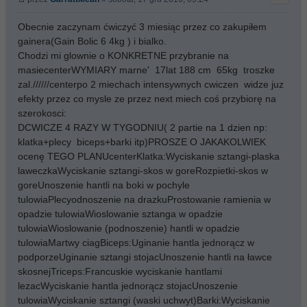
Obecnie zaczynam ćwiczyć 3 miesiąc przez co zakupiłem
gainera(Gain Bolic 6 4kg ) i bialko.
Chodzi mi glownie o KONKRETNE przybranie na
masiecenterWYMIARY marne' 17lat 188 cm 65kg troszke
zal.//////centerpo 2 miechach intensywnych cwiczen widze juz
efekty przez co mysle ze przez next miech coś przybiorę na
szerokosci:
DCWICZE 4 RAZY W TYGODNIU( 2 partie na 1 dzien np:
klatka+plecy biceps+barki itp)PROSZE O JAKAKOLWIEK
ocenę TEGO PLANUcenterKlatka:Wyciskanie sztangi-plaska
laweczkaWyciskanie sztangi-skos w goreRozpietki-skos w
goreUnoszenie hantli na boki w pochyle
tulowiaPlecyodnoszenie na drazkuProstowanie ramienia w
opadzie tulowiaWioslowanie sztanga w opadzie
tulowiaWioslowanie (podnoszenie) hantli w opadzie
tulowiaMartwy ciagBiceps:Uginanie hantla jednorącz w
podporzeUginanie sztangi stojacUnoszenie hantli na ławce
skosnejTriceps:Francuskie wyciskanie hantlami
lezacWyciskanie hantla jednorącz stojacUnoszenie
tulowiaWyciskanie sztangi (waski uchwyt)Barki:Wyciskanie