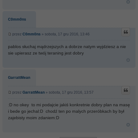
C0mm0ns
przez
C0mm0ns
» sobota, 17 gru 2016, 13:46
pablos słuchaj mądrzejszych a dobrze natym wyjdziesz a nie
sie upierasz ze twój teraning jest dobry
GarrattMean
przez
GarrattMean
» sobota, 17 gru 2016, 13:57
:D no okey to mi podajcie jakiś konkretnie dobry plan na masę
i bede go jechal:D chodź ten po malych przeróbkach by był
zajebisty moim zdaniem:D