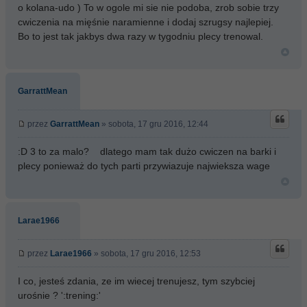
o kolana-udo ) To w ogole mi sie nie podoba, zrob sobie trzy
cwiczenia na mięśnie naramienne i dodaj szrugsy najlepiej.
Bo to jest tak jakbys dwa razy w tygodniu plecy trenowal.
GarrattMean
przez
GarrattMean
» sobota, 17 gru 2016, 12:44
:D 3 to za malo? dlatego mam tak dużo cwiczen na barki i
plecy ponieważ do tych parti przywiazuje najwieksza wage
Larae1966
przez
Larae1966
» sobota, 17 gru 2016, 12:53
I co, jesteś zdania, ze im wiecej trenujesz, tym szybciej
urośnie ? ':trening:'