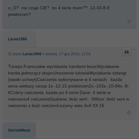
o_O? nie czaje CiE? no 4 serie mam?? 12-10-8-8
powtorzen?
Larae1966
przez
Larae1966
» sobota, 17 gru 2016, 12:01
Triceps:Francuskie wyciskanie hantlami lezacWyciskanie
hantla jednorącz stojacUnoszenie tulowiaWyciskanie sztangi
(waski uchwyt)Cwiczenia wykonywane w 4 seriach: kazda
seria wiekszy ciezar.1s.-12-15 powtorzen2s.-103s.-10-84s.-8-
6Cztery cwiczenia, kazda po 4 serie.Dane: 4 serie w
cwiczeniu4 cwiczeniaSzukane: ilość serii - XWzor: ilość serii w
cwiczeniu x ilość cwiczenLiczymy wiec:4x4 XX 16
GarrattMean