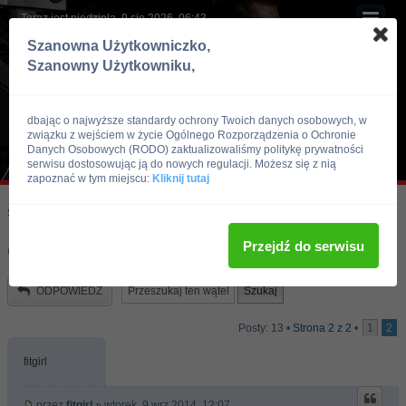
Teraz jest niedziela, 9 sie 2026, 06:43
Szanowna Użytkowniczko,
Szanowny Użytkowniku,
dbając o najwyższe standardy ochrony Twoich danych osobowych, w
związku z wejściem w życie Ogólnego Rozporządzenia o Ochronie
Danych Osobowych (RODO) zaktualizowaliśmy politykę prywatności
serwisu dostosowując ją do nowych regulacji. Możesz się z nią
zapoznać w tym miejscu:
Kliknij tutaj
Skocz do:
Strona główna forum
Kulturystyka i Fitness
Zdrowie i Uroda
Przejdź do serwisu
Co myślicie o antykoncepcji???
ODPOWIEDZ
Posty: 13 •
Strona
2
z
2
•
1
2
fitgirl
przez
fitgirl
» wtorek, 9 wrz 2014, 12:07