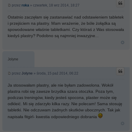
przez
roka
» czwartek, 18 wrz 2014, 18:27
Ostatnio zaczęłam się zastanawiać nad odstawieniem tabletek
i przejściem na plastry. Mam wrażenie, że bóle żołądka są
spowodowane właśnie tabletkami. Czy któraś z Was stosowała
kiedyś plastry? Podobno są najmniej inwazyjne...
Jolyne
przez
Jolyne
» środa, 15 paź 2014, 06:22
Ja stosowałam plastry, ale nie byłam zadowolona. Wokół
plastra robi się zawsze brzydka szara otoczka. Poza tym,
podczas treningów, kiedy jesteś spocona, plaster może się
odkleić. Mi się zdarzyło kilka razy. Nie polecam! Sama stosuję
tabletki. Nie odczuwam żadnych skutków ubocznych. Tak jak
napisała fitgirl- kwestia odpowiedniego dobrania