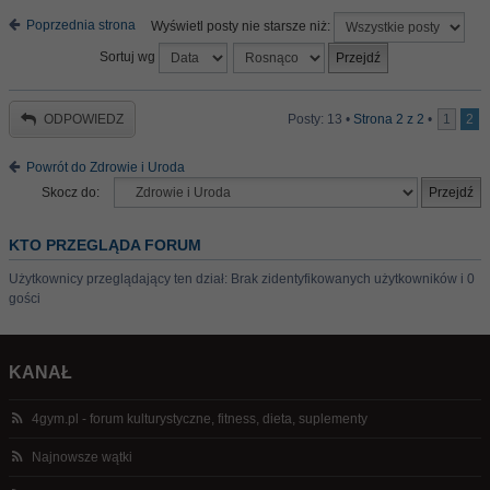
Poprzednia strona
Wyświetl posty nie starsze niż:
Sortuj wg
ODPOWIEDZ
Posty: 13 •
Strona
2
z
2
•
1
2
Powrót do Zdrowie i Uroda
Skocz do:
KTO PRZEGLĄDA FORUM
Użytkownicy przeglądający ten dział: Brak zidentyfikowanych użytkowników i 0
gości
KANAŁ
4gym.pl - forum kulturystyczne, fitness, dieta, suplementy
Najnowsze wątki