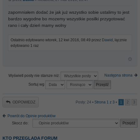
zapomniałem dodać że jak już wszystko sobie ustalimy to jest
bardzo wygodne bo mozemy wszystkie posilki przygotować
rano i cały dzień mamy wolny
Ostatnio edytowano wtorek, 12 kwi 2016, 08:49 przez
Dawid
, łącznie
edytowano 1 raz
Następna strona
Wyświetl posty nie starsze niż:
Sortuj wg
ODPOWIEDZ
Posty: 24 •
Strona
1
z
3
•
1
2
3
Powrót do Opinie produktów
Skocz do:
KTO PRZEGLĄDA FORUM