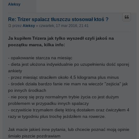
Aleksy
Re: Trizer spalacz tłuszczu stosował ktoś ?
przez
Aleksy
» czwartek, 17 mar 2016, 21:41
Ja kupiłem Trizera jak tylko wyszedł czyli jakoś na
początku marca, kilka info:
- opakowanie starcza na miesiąc
- dieta jest ułożona indywidualnie po uzupełnieniu dość sporej
ankiety
- przez miesiąc straciłem około 4,5 kilograma plus minus
- środek działa bardzo fanie nie mam na wieczór "zejścia" jak
po innych środkach
- nie pocę się przy normalnym trybie życia co jest dużym
problemem w przypadku innych spalaczy
- oczywiście trzymałem dietę którą dostałem oraz ćwiczyłem 4
razy w tygodniu plus trochę jeździłem na rowerze.
Jak macie jakieś inne pytania, lub chcecie poznać moją opinie
śmiało piszcie pozdrawiam