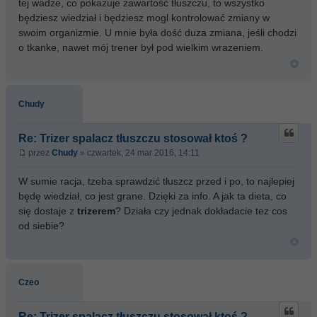
tej wadze, co pokazuje zawartość tłuszczu, to wszystko
będziesz wiedział i będziesz mogl kontrolować zmiany w
swoim organizmie. U mnie była dość duza zmiana, jeśli chodzi
o tkanke, nawet mój trener był pod wielkim wrazeniem.
Chudy
Re: Trizer spalacz tłuszczu stosował ktoś ?
przez
Chudy
» czwartek, 24 mar 2016, 14:11
W sumie racja, tzeba sprawdzić tłuszcz przed i po, to najlepiej
będę wiedział, co jest grane. Dzięki za info. A jak ta dieta, co
się dostaje z
trizerem
? Działa czy jednak dokładacie tez cos
od siebie?
Czeo
Re: Trizer spalacz tłuszczu stosował ktoś ?