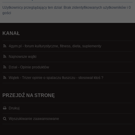
Użytkownicy przeglądający ten dział: Brak zidentyfikowanych użytkowników i 0
gości
KANAŁ
4gym.pl - forum kulturystyczne, fitness, dieta, suplementy
Najnowsze wątki
Dział - Opinie produktów
Wątek - Trizer opinie o spalaczu tłuszczu - stosował ktoś ?
PRZEJDŹ NA STRONĘ
Drukuj
Wyszukiwanie zaawansowane