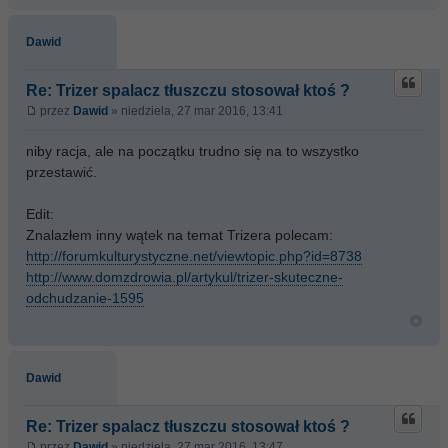
Dawid
Re: Trizer spalacz tłuszczu stosował ktoś ?
przez
Dawid
» niedziela, 27 mar 2016, 13:41
niby racja, ale na początku trudno się na to wszystko
przestawić.
Edit:
Znalazłem inny wątek na temat Trizera polecam:
http://forumkulturystyczne.net/viewtopic.php?id=8738
http://www.domzdrowia.pl/artykul/trizer-skuteczne-
odchudzanie-1595
Dawid
Re: Trizer spalacz tłuszczu stosował ktoś ?
przez
Dawid
» niedziela, 27 mar 2016, 13:47