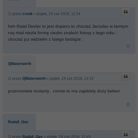
przez
crook
» piątek, 24 cze 2016, 11:54
heh Kisiel Dexter to jest dopiero to chociaż Jaroslav w tamtym
roq mial niezla formę ciezko znaleźć fotosy z tego roku ;
chociaż juz widzielm z lutego bodajże ;
QWaterworth
przez
QWaterworth
» piątek, 24 cze 2016, 12:15
przerosniete mutanty , ronnie to ma zajebisty duży beben
Rudall_Gas
przez
Rudall_Gas
» piątek, 24 cze 2016, 12:43