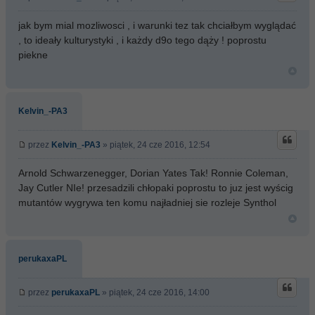
jak bym mial mozliwosci , i warunki tez tak chciałbym wyglądać
, to ideały kulturystyki , i każdy d9o tego dąży ! poprostu
piekne
Kelvin_-PA3
przez
Kelvin_-PA3
» piątek, 24 cze 2016, 12:54
Arnold Schwarzenegger, Dorian Yates Tak! Ronnie Coleman,
Jay Cutler NIe! przesadzili chłopaki poprostu to juz jest wyścig
mutantów wygrywa ten komu najładniej sie rozleje Synthol
perukaxaPL
przez
perukaxaPL
» piątek, 24 cze 2016, 14:00