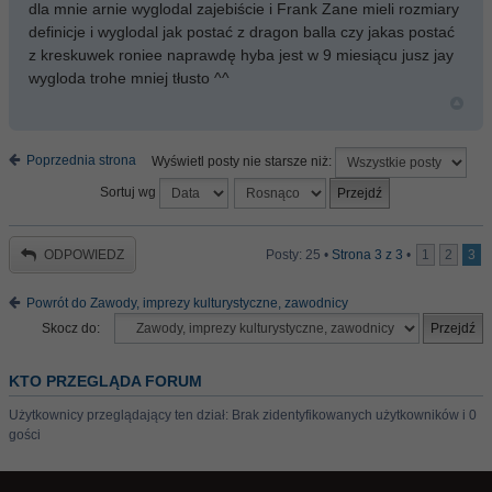
dla mnie arnie wyglodal zajebiście i Frank Zane mieli rozmiary
definicje i wyglodal jak postać z dragon balla czy jakas postać
z kreskuwek roniee naprawdę hyba jest w 9 miesiącu jusz jay
wygloda trohe mniej tłusto ^^
Poprzednia strona
Wyświetl posty nie starsze niż:
Sortuj wg
ODPOWIEDZ
Posty: 25 •
Strona
3
z
3
•
1
2
3
Powrót do Zawody, imprezy kulturystyczne, zawodnicy
Skocz do:
KTO PRZEGLĄDA FORUM
Użytkownicy przeglądający ten dział: Brak zidentyfikowanych użytkowników i 0
gości