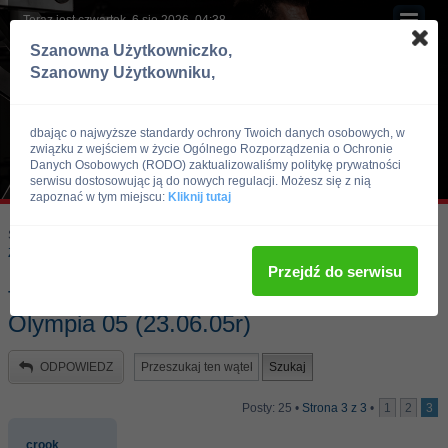
Teraz jest czwartek, 6 sie 2026, 04:38
Szanowna Użytkowniczko,
Szanowny Użytkowniku,
dbając o najwyższe standardy ochrony Twoich danych osobowych, w
związku z wejściem w życie Ogólnego Rozporządzenia o Ochronie
Danych Osobowych (RODO) zaktualizowaliśmy politykę prywatności
serwisu dostosowując ją do nowych regulacji. Możesz się z nią
zapoznać w tym miejscu:
Kliknij tutaj
Skocz do:
Strona główna forum
Kulturystyka i Fitness
Zawody, imprezy kulturystyczne, zawodnicy
Przejdź do serwisu
forma Jay'a i Ronniego przed Mr
Olympia 05 (23.06.05r)
ODPOWIEDZ
Posty: 25 •
Strona
3
z
3
•
1
2
3
crook