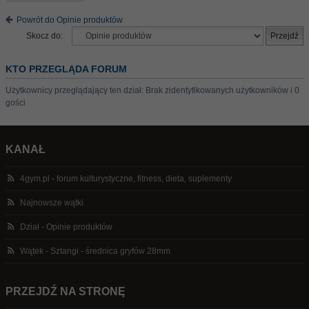
Powrót do Opinie produktów
Skocz do:
KTO PRZEGLĄDA FORUM
Użytkownicy przeglądający ten dział: Brak zidentyfikowanych użytkowników i 0
gości
KANAŁ
4gym.pl - forum kulturystyczne, fitness, dieta, suplementy
Najnowsze wątki
Dział - Opinie produktów
Wątek - Sztangi - średnica gryfów 28mm
PRZEJDŹ NA STRONĘ