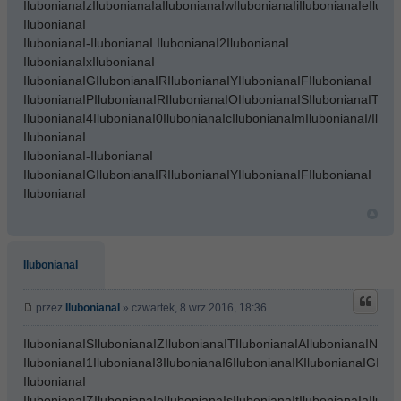
IlubonianaIzIlubonianaIaIlubonianaIwIlubonianaIiIlubonianaIeIlubon
IlubonianaI
IlubonianaI-IlubonianaI IlubonianaI2IlubonianaI
IlubonianaIxIlubonianaI
IlubonianaIGIlubonianaIRIlubonianaIYIlubonianaIFIlubonianaI
IlubonianaIPIlubonianaIRIlubonianaIOIlubonianaISIlubonianaITIlub
IlubonianaI4IlubonianaI0IlubonianaIcIlubonianaImIlubonianaI/Ilub
IlubonianaI
IlubonianaI-IlubonianaI
IlubonianaIGIlubonianaIRIlubonianaIYIlubonianaIFIlubonianaI
IlubonianaI
IlubonianaI
przez
IlubonianaI
» czwartek, 8 wrz 2016, 18:36
IlubonianaISIlubonianaIZIlubonianaITIlubonianaIAIlubonianaINIlub
IlubonianaI1IlubonianaI3IlubonianaI6IlubonianaIKIlubonianaIGIlub
IlubonianaI
IlubonianaIZIlubonianaIeIlubonianaIsIlubonianaItIlubonianaIaIlubo