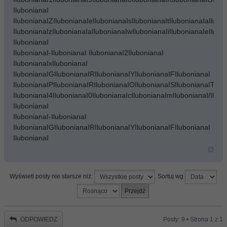
IlubonianaI
IlubonianaIZIlubonianaIeIlubonianaIsIlubonianaItIlubonianaIaIlubo
IlubonianaIzIlubonianaIaIlubonianaIwIlubonianaIiIlubonianaIeIlubon
IlubonianaI
IlubonianaI-IlubonianaI IlubonianaI2IlubonianaI
IlubonianaIxIlubonianaI
IlubonianaIGIlubonianaIRIlubonianaIYIlubonianaIFIlubonianaI
IlubonianaIPIlubonianaIRIlubonianaIOIlubonianaISIlubonianaITIlub
IlubonianaI4IlubonianaI0IlubonianaIcIlubonianaImIlubonianaI/Ilub
IlubonianaI
IlubonianaI-IlubonianaI
IlubonianaIGIlubonianaIRIlubonianaIYIlubonianaIFIlubonianaI
IlubonianaI
Wyświetl posty nie starsze niż:
Sortuj wg
ODPOWIEDZ
Posty: 9 • Strona
1
z
1