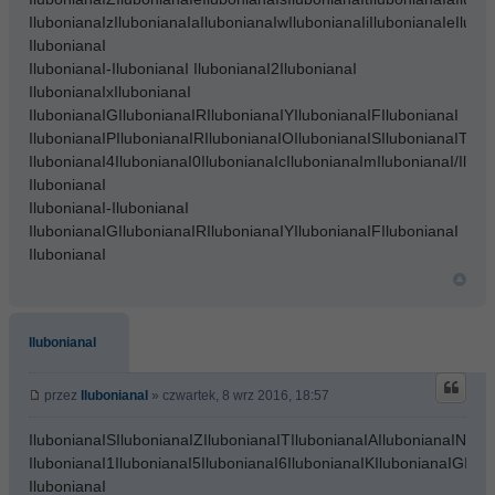
IlubonianaIzIlubonianaIaIlubonianaIwIlubonianaIiIlubonianaIeIlubon
IlubonianaI
IlubonianaI-IlubonianaI IlubonianaI2IlubonianaI
IlubonianaIxIlubonianaI
IlubonianaIGIlubonianaIRIlubonianaIYIlubonianaIFIlubonianaI
IlubonianaIPIlubonianaIRIlubonianaIOIlubonianaISIlubonianaITIlub
IlubonianaI4IlubonianaI0IlubonianaIcIlubonianaImIlubonianaI/Ilub
IlubonianaI
IlubonianaI-IlubonianaI
IlubonianaIGIlubonianaIRIlubonianaIYIlubonianaIFIlubonianaI
IlubonianaI
IlubonianaI
przez
IlubonianaI
» czwartek, 8 wrz 2016, 18:57
IlubonianaISIlubonianaIZIlubonianaITIlubonianaIAIlubonianaINIlub
IlubonianaI1IlubonianaI5IlubonianaI6IlubonianaIKIlubonianaIGIlub
IlubonianaI