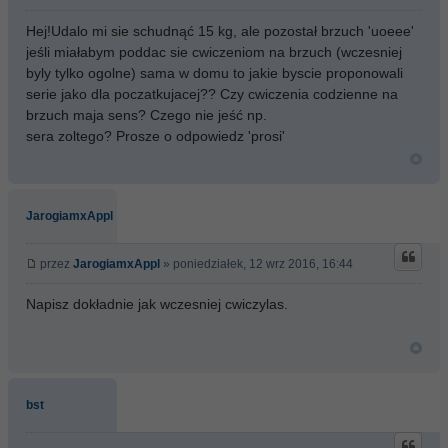
Hej!Udalo mi sie schudnąć 15 kg, ale pozostał brzuch 'uoeee'
jeśli miałabym poddac sie cwiczeniom na brzuch (wczesniej
byly tylko ogolne) sama w domu to jakie byscie proponowali
serie jako dla poczatkujacej?? Czy cwiczenia codzienne na
brzuch maja sens? Czego nie jeść np.
sera zoltego? Prosze o odpowiedz 'prosi'
JarogiamxAppl
przez
JarogiamxAppl
» poniedziałek, 12 wrz 2016, 16:44
Napisz dokładnie jak wczesniej cwiczylas.
bst