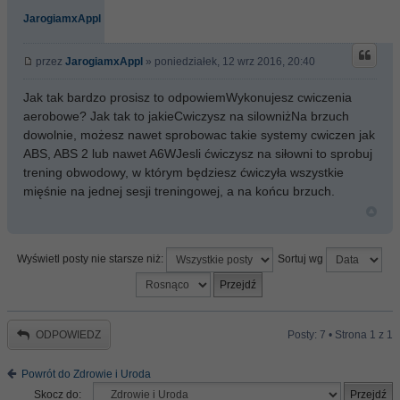
JarogiamxAppl
przez
JarogiamxAppl
» poniedziałek, 12 wrz 2016, 20:40
Jak tak bardzo prosisz to odpowiemWykonujesz cwiczenia
aerobowe? Jak tak to jakieCwiczysz na silowniżNa brzuch
dowolnie, możesz nawet sprobowac takie systemy cwiczen jak
ABS, ABS 2 lub nawet A6WJesli ćwiczysz na siłowni to sprobuj
trening obwodowy, w którym będziesz ćwiczyła wszystkie
mięśnie na jednej sesji treningowej, a na końcu brzuch.
Wyświetl posty nie starsze niż:
Sortuj wg
ODPOWIEDZ
Posty: 7 • Strona
1
z
1
Powrót do Zdrowie i Uroda
Skocz do: