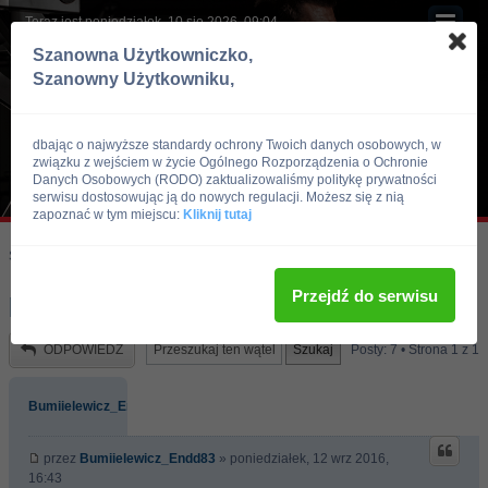
Teraz jest poniedziałek, 10 sie 2026, 09:04
Szanowna Użytkowniczko,
Szanowny Użytkowniku,
dbając o najwyższe standardy ochrony Twoich danych osobowych, w
związku z wejściem w życie Ogólnego Rozporządzenia o Ochronie
Danych Osobowych (RODO) zaktualizowaliśmy politykę prywatności
serwisu dostosowując ją do nowych regulacji. Możesz się z nią
zapoznać w tym miejscu:
Kliknij tutaj
Skocz do:
Strona główna forum
Kulturystyka i Fitness
Zdrowie i Uroda
Przejdź do serwisu
pozostal brzuch....
ODPOWIEDZ
Posty: 7 • Strona
1
z
1
Bumiielewicz_Endd83
przez
Bumiielewicz_Endd83
» poniedziałek, 12 wrz 2016,
16:43