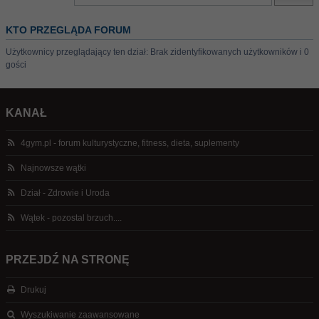
KTO PRZEGLĄDA FORUM
Użytkownicy przeglądający ten dział: Brak zidentyfikowanych użytkowników i 0
gości
KANAŁ
4gym.pl - forum kulturystyczne, fitness, dieta, suplementy
Najnowsze wątki
Dział - Zdrowie i Uroda
Wątek - pozostal brzuch....
PRZEJDŹ NA STRONĘ
Drukuj
Wyszukiwanie zaawansowane