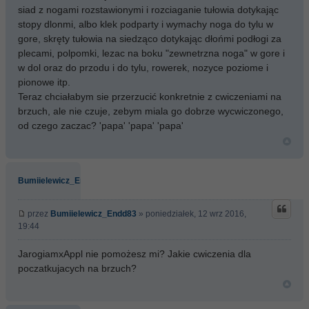
siad z nogami rozstawionymi i rozciaganie tułowia dotykając
stopy dlonmi, albo klek podparty i wymachy noga do tylu w
gore, skręty tułowia na siedząco dotykając dłońmi podłogi za
plecami, polpomki, lezac na boku "zewnetrzna noga" w gore i
w dol oraz do przodu i do tylu, rowerek, nozyce poziome i
pionowe itp.
Teraz chciałabym sie przerzucić konkretnie z cwiczeniami na
brzuch, ale nie czuje, zebym miala go dobrze wycwiczonego,
od czego zaczac? 'papa' 'papa' 'papa'
Bumiielewicz_Endd83
przez
Bumiielewicz_Endd83
» poniedziałek, 12 wrz 2016,
19:44
JarogiamxAppl nie pomożesz mi? Jakie cwiczenia dla
poczatkujacych na brzuch?