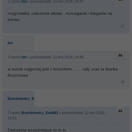
przez
bst
» poniedziałek, 12 wrz 2016, 16:47
rozgrzewka, cwiczenia siłowe , rozciaganie i bieganie na
koniec
bst
przez
bst
» poniedziałek, 12 wrz 2016, 16:48
w sumie najgorzej jest z brzuchem ....... caly czas ta tkanka
tluszczowa
Bumiielewicz_Endd83
przez
Bumiielewicz_Endd83
» poniedziałek, 12 wrz 2016,
16:51
Cwiczenia wcześniejsze to m.in.