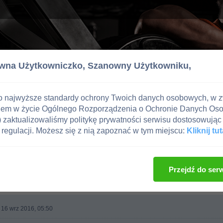
wna Użytkowniczko,
Szanowny Użytkowniku,
o najwyższe standardy ochrony Twoich danych osobowych, w 
iem w życie Ogólnego Rozporządzenia o Ochronie Danych Os
zaktualizowaliśmy politykę prywatności serwisu dostosowując 
regulacji. Możesz się z nią zapoznać w tym miejscu:
Kliknij tut
Przejdź do ser
, 16 wrz 2016, 05:50