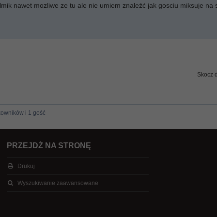
filmik nawet mozliwe ze tu ale nie umiem znaleźć jak gosciu miksuje na
Skocz 
kowników i 1 gość
PRZEJDŹ NA STRONĘ
Drukuj
Wyszukiwanie zaawansowane