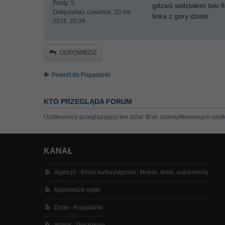
Posty:
5
gdzieś widziałem taki 
Dołączył(a):
czwartek, 20 sie
linka z gory dzieki
2015, 20:39
ODPOWIEDZ
Powrót do Pogadanki
KTO PRZEGLĄDA FORUM
Użytkownicy przeglądający ten dział: Brak zidentyfikowanych użyt
KANAŁ
4gym.pl - forum kulturystyczne, fitness, dieta, suplementy
Najnowsze wątki
Dział - Pogadanki