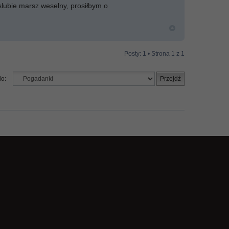
 slubie marsz weselny, prosiłbym o
Posty: 1 • Strona
1
z
1
do: