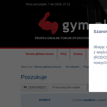
Teraz jest piątek, 7 sie 2026, 07:11
Szano
dbając 
z wejśc
Strona główna forum
FAQ
Szukaj
Ekipa
(RODO) 
nowych 
Skocz do:
Strona główna forum
Po siłowni
Pogadanki
Poszukuje
ODPOWIEDZ
woollard
przez
woollard
» piątek