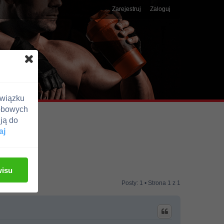
Zarejestruj
Zaloguj
związku
obowych
ją do
aj
wisu
Posty: 1 • Strona
1
z
1