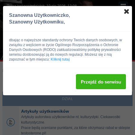
Teraz jest poniedziałek, 10 sie 2026, 12:08
Szanowna Użytkowniczko,
Szanowny Użytkowniku,
dbając o najwyższe standardy ochrony Twoich danych osobowych, w
związku z wejściem w życie Ogólnego Rozporządzenia o Ochronie
Danych Osobowych (RODO) zaktualizowaliśmy politykę prywatności
serwisu dostosowując ją do nowych regulacji. Możesz się z nią
zapoznać w tym miejscu:
Kliknij tutaj
Skocz do:
Strona główna forum
Po siłowni
Przejdź do serwisu
Po siłowni
DZIAŁ
Artykuły użytkowników
Artykuły autorstwa użytkowników nt. kulturystyki. Ciekawostki
kulturystyczne.
Prace będą oceniane punktami, za które otrzymasz rabat w sklepie
testosterone.pl!