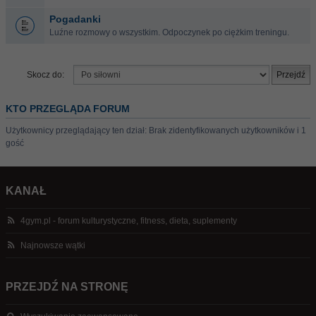
Pogadanki
Luźne rozmowy o wszystkim. Odpoczynek po ciężkim treningu.
Skocz do:
KTO PRZEGLĄDA FORUM
Użytkownicy przeglądający ten dział: Brak zidentyfikowanych użytkowników i 1
gość
KANAŁ
4gym.pl - forum kulturystyczne, fitness, dieta, suplementy
Najnowsze wątki
PRZEJDŹ NA STRONĘ