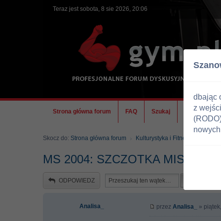
Teraz jest sobota, 8 sie 2026, 20:06
Szano
dbając 
z wejśc
Strona główna forum
FAQ
Szukaj
Ekipa
(RODO) 
nowych 
Skocz do:
Strona główna forum
Kulturystyka i Fitness
Zawody
MS 2004: SZCZOTKA MISTRZEM
ODPOWIEDZ
Analisa_
przez
Analisa_
» piątek