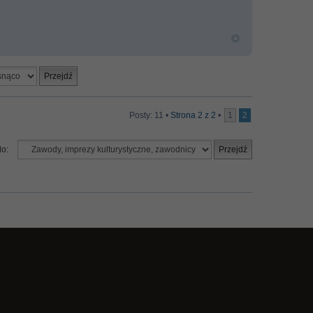
Posty: 11 •
Strona
2
z
2
•
1
2
do: