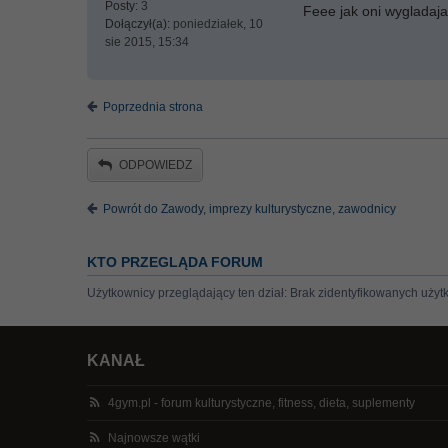
Posty:
3
Feee jak oni wygladaja:
Dołączył(a):
poniedziałek, 10
sie 2015, 15:34
Poprzednia strona
ODPOWIEDZ
Powrót do Zawody, imprezy kulturystyczne, zawodnicy
KTO PRZEGLĄDA FORUM
Użytkownicy przeglądający ten dział: Brak zidentyfikowanych użyt
KANAŁ
4gym.pl - forum kulturystyczne, fitness, dieta, suplementy
Najnowsze wątki