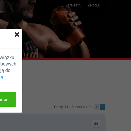
Zarejestruj
Zaloguj
związku
obowych
ją do
aj
wisu
Posty: 11 •
Strona
2
z
2
•
1
2