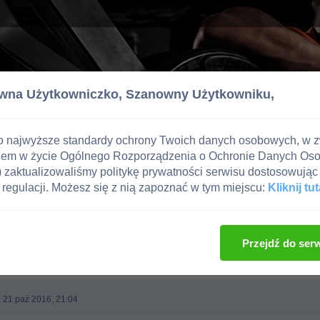
wna Użytkowniczko,
Szanowny Użytkowniku,
o najwyższe standardy ochrony Twoich danych osobowych, w 
iem w życie Ogólnego Rozporządzenia o Ochronie Danych Os
zaktualizowaliśmy politykę prywatności serwisu dostosowując 
regulacji. Możesz się z nią zapoznać w tym miejscu:
Kliknij tut
, imprezy kulturystyczne, zawodnicy
 SWIATA!!! SLODKIEWICZ -
Przejdź do ser
, 21 paź 2016, 21:04