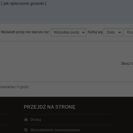
| jak spieczone grzanki:|
Wyświetl posty nie starsze niż:
Sortuj wg
Skocz 
kowników i 0 gości
PRZEJDŹ NA STRONĘ
Drukuj
Wyszukiwanie zaawansowane