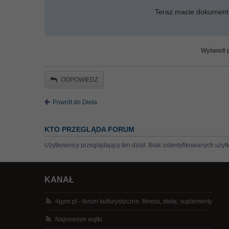
Teraz macie dokument
Wyświetl p
ODPOWIEDZ
Powrót do Dieta
KTO PRZEGLĄDA FORUM
Użytkownicy przeglądający ten dział: Brak zidentyfikowanych użyt
KANAŁ
4gym.pl - forum kulturystyczne, fitness, dieta, suplementy
Najnowsze wątki