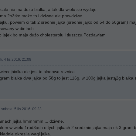
wcale nie ma dużo białka, a tak dla wielu sie wydaje.
a ma ?o3tko może to i dziwne ale prawdziwe.
 jajku, powiem ci tak 2 srednie jajka (srednie jajko od 54 do 58gram) ma
tosowany w dietach.
żo jajek bo maja dużo cholesterolu i tłuszczu.Pozdawiam
k, 4 lis 2016, 21:08
iecejbiałka ale jest to sladowa roznica.
ram białka dwa jajka po 58g to jest 116g, w 100g jajka jestą2g białka,a
 sobota, 5 lis 2016, 09:23
amach jajka hmmmmm.... dziwne.
łem w wielu 1rud3ach o tych jajkach 2 sredznie jajka maja ok 3 gram bi
ładnie okreslia wagi jajka.