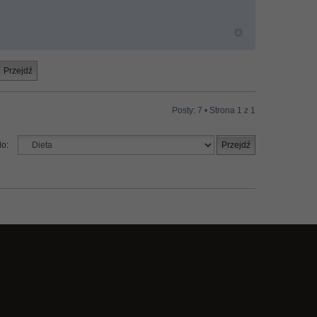
Posty: 7 • Strona
1
z
1
do: