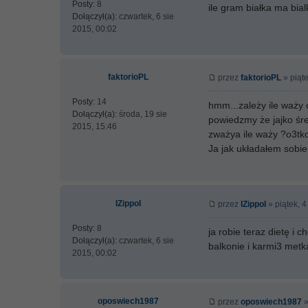
Posty:
8
ile gram białka ma bia
Dołączył(a):
czwartek, 6 sie
2015, 00:02
faktorioPL
przez
faktorioPL
» piąte
Posty:
14
hmm...zależy ile waży c
Dołączył(a):
środa, 19 sie
powiedzmy że jajko śr
2015, 15:46
zważya ile waży ?o3tk
Ja jak układałem sobie
IZippoI
przez
IZippoI
» piątek, 4
Posty:
8
ja robie teraz dietę i
Dołączył(a):
czwartek, 6 sie
balkonie i karmi3 met
2015, 00:02
oposwiech1987
przez
oposwiech1987
»