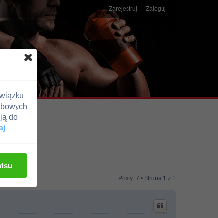
Zarejestruj
Zaloguj
związku
obowych
ją do
aj
wisu
Posty: 7 • Strona
1
z
1