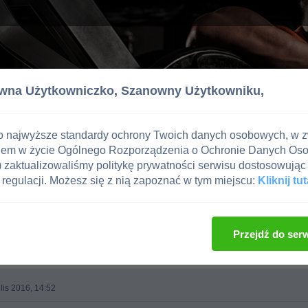
wna Użytkowniczko,
Szanowny Użytkowniku,
o najwyższe standardy ochrony Twoich danych osobowych, w 
iem w życie Ogólnego Rozporządzenia o Ochronie Danych Os
zaktualizowaliśmy politykę prywatności serwisu dostosowując 
regulacji. Możesz się z nią zapoznać w tym miejscu:
Kliknij tut
Przejdź do ser
 lis 2016, 14:52