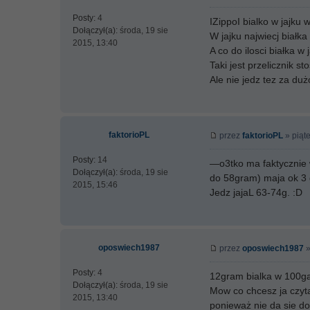
Posty:
4
IZippoI bialko w jajku 
Dołączył(a):
środa, 19 sie
W jajku najwiecj białk
2015, 13:40
A co do ilosci białka w
Taki jest przelicznik s
Ale nie jedz tez za du
faktorioPL
przez
faktorioPL
» piąte
Posty:
14
—o3tko ma faktycznie w
Dołączył(a):
środa, 19 sie
do 58gram) maja ok 3 g
2015, 15:46
Jedz jajaL 63-74g. :D
oposwiech1987
przez
oposwiech1987
»
Posty:
4
12gram bialka w 100g
Dołączył(a):
środa, 19 sie
Mow co chcesz ja czyta
2015, 13:40
ponieważ nie da sie dok