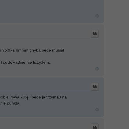
eciu ?o3tka hmmm chyba bede musiał
 tak dokładnie nie liczy3em.
sobie ?ywa kurę i bede ja trzyma3 na
nie punkta.