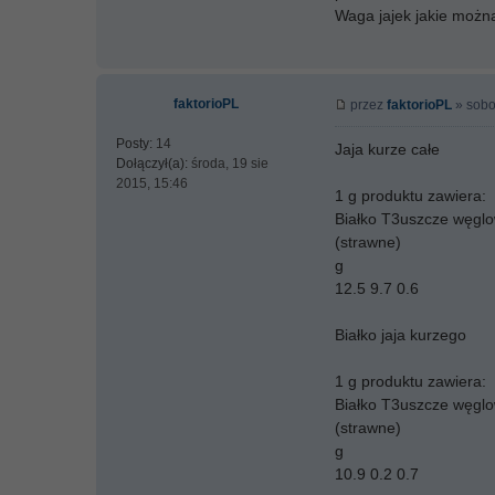
Waga jajek jakie możn
faktorioPL
przez
faktorioPL
» sobot
Posty:
14
Jaja kurze całe
Dołączył(a):
środa, 19 sie
2015, 15:46
1 g produktu zawiera:
Białko T3uszcze węgl
(strawne)
g
12.5 9.7 0.6
Białko jaja kurzego
1 g produktu zawiera:
Białko T3uszcze węgl
(strawne)
g
10.9 0.2 0.7