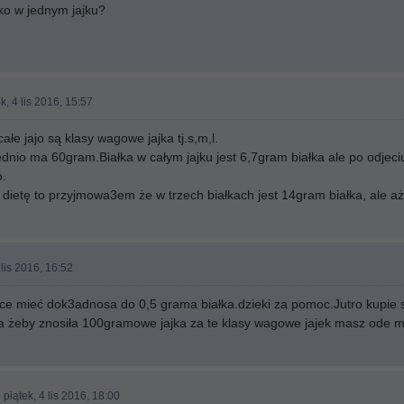
lko w jednym jajku?
k, 4 lis 2016, 15:57
ałe jajo są klasy wagowe jajka tj.s,m,l.
ednio ma 60gram.Białka w całym jajku jest 6,7gram białka ale po odj
o.
 dietę to przyjmowa3em że w trzech białkach jest 14gram białka, ale aż
 lis 2016, 16:52
 chce mieć dok3adnosa do 0,5 grama białka.dzieki za pomoc.Jutro kupie 
ka żeby znosiła 100gramowe jajka za te klasy wagowe jajek masz ode m
 piątek, 4 lis 2016, 18:00