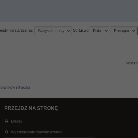
osty nie starsze niż:
Sortuj wg
Skocz 
kowników i 0 gości
PRZEJDŹ NA STRONĘ
Drukuj
Wyszukiwanie zaawansowane