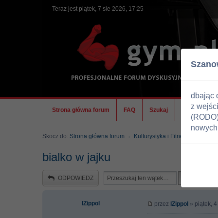
Teraz jest piątek, 7 sie 2026, 17:25
Szano
dbając 
z wejśc
Strona główna forum
FAQ
Szukaj
Ekipa
(RODO) 
nowych 
Skocz do:
Strona główna forum
Kulturystyka i Fitness
Dieta
bialko w jajku
ODPOWIEDZ
IZippoI
przez
IZippoI
» piątek, 4