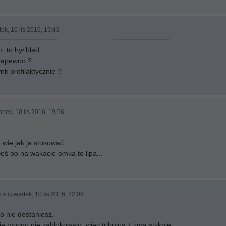
ek, 10 lis 2016, 19:43
to był blad....
. napewno ?
nk profilaktycznie ?
rtek, 10 lis 2016, 19:56
 wie jak ja stosować
ś bo na wakacje omka to lipa...
x
» czwartek, 10 lis 2016, 22:09
to nie dostaniesz.
e mocno nie zablokowalo, wiec tribulus + żmą styknie.