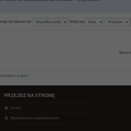
osty nie starsze niż:
Sortuj wg
Skocz 
kowników i 0 gości
PRZEJDŹ NA STRONĘ
Drukuj
Wyszukiwanie zaawansowane