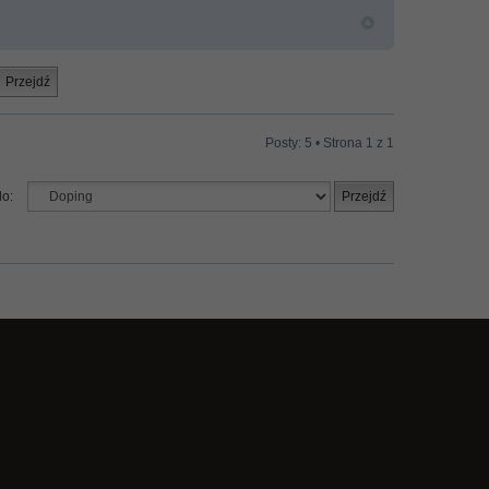
Posty: 5 • Strona
1
z
1
do: