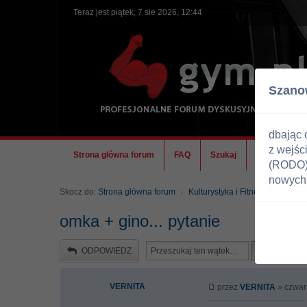
Teraz jest piątek, 7 sie 2026, 12:44
Szano
dbając 
z wejśc
Strona główna forum
FAQ
Szukaj
Ekipa
(RODO) 
nowych 
Skocz do:
Strona główna forum
Kulturystyka i Fitness
Doping
omka + gino... pytanie
ODPOWIEDZ
VERNITA
przez
VERNITA
» czwart