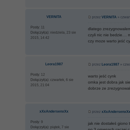
VERNITA
przez
VERNITA
» czwart
Posty:
11
dlatego zrezygnowalem, 
Dołączył(a):
niedziela, 23 sie
czyli nic nie bedzie...
2015, 14:42
czy moze warto jeść cy
Leora1987
przez
Leora1987
» czwa
Posty:
12
warto jeść cynk
Dołączył(a):
czwartek, 6 sie
omka jest dobra jak sie
2015, 21:04
dobrze ze zrezygnowałe
xXxAndersenxXx
przez
xXxAndersenxX
Posty:
9
jak nie dostałeś giono 
Dołączył(a):
piątek, 7 sie
po 3 omenach raczej ci