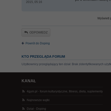
2015, 05:16
Wyświetl p
ODPOWIEDZ
Powrót do Doping
KTO PRZEGLĄDA FORUM
Użytkownicy przeglądający ten dział: Brak zidentyfikowanych użyt
KANAŁ
4gym.pl - forum kulturystyczne, fitness, dieta, suplementy
Najnowsze wątki
Dział - Doping