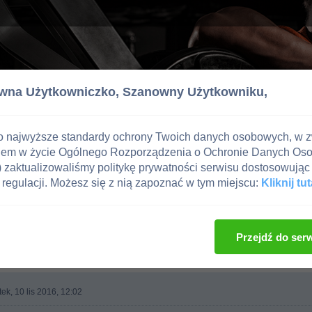
wna Użytkowniczko,
Szanowny Użytkowniku,
o najwyższe standardy ochrony Twoich danych osobowych, w 
iem w życie Ogólnego Rozporządzenia o Ochronie Danych Os
zaktualizowaliśmy politykę prywatności serwisu dostosowując 
regulacji. Możesz się z nią zapoznać w tym miejscu:
Kliknij tut
Przejdź do ser
ek, 10 lis 2016, 12:02