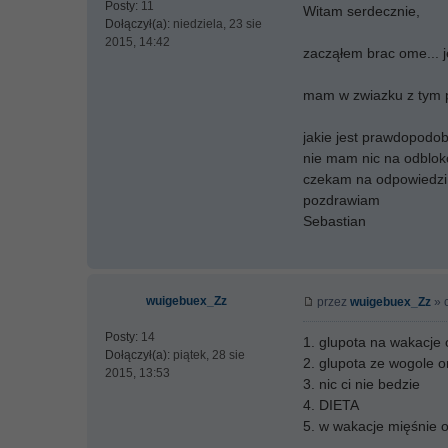
Posty:
11
Witam serdecznie,
Dołączył(a):
niedziela, 23 sie
2015, 14:42
zacząłem brac ome... j
mam w zwiazku z tym 
jakie jest prawdopodobi
nie mam nic na odbloko
czekam na odpowiedzi
pozdrawiam
Sebastian
wuigebuex_Zz
przez
wuigebuex_Zz
» c
Posty:
14
1. glupota na wakacje
Dołączył(a):
piątek, 28 sie
2. glupota ze wogole 
2015, 13:53
3. nic ci nie bedzie
4. DIETA
5. w wakacje mięśnie 