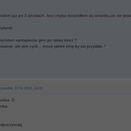
estem juz po 3 strzalach, lecz chyba doszedłem do wniosku,ze nie jes
pytanie
eństwo wystapienia gino po takiej ilosci ?
wanie, ale jem cynk... moze jakieś żmą by sei przydało ?
,
zwartek, 10 lis 2016, 14:33
 omka :D
omka
odpoczywają