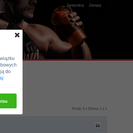
Zarejestruj
Zaloguj
związku
obowych
ją do
aj
wisu
Posty: 5 • Strona
1
z
1