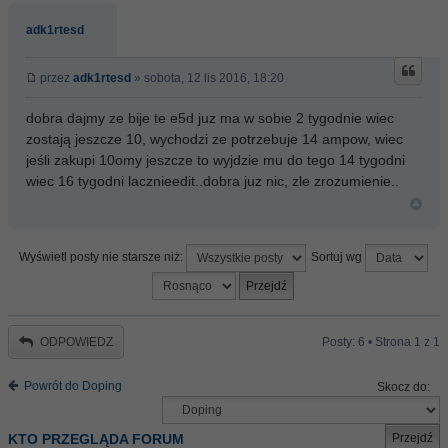
adk1rtesd
przez
adk1rtesd
» sobota, 12 lis 2016, 18:20
dobra dajmy ze bije te e5d juz ma w sobie 2 tygodnie wiec
zostają jeszcze 10, wychodzi ze potrzebuje 14 ampow, wiec
jeśli zakupi 10omy jeszcze to wyjdzie mu do tego 14 tygodni
wiec 16 tygodni lacznieedit..dobra juz nic, zle zrozumienie..
Wyświetl posty nie starsze niż:
Sortuj wg
ODPOWIEDZ
Posty: 6 • Strona
1
z
1
Powrót do Doping
Skocz do:
KTO PRZEGLĄDA FORUM