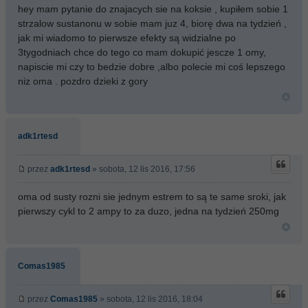
hey mam pytanie do znajacych sie na koksie , kupiłem sobie 1
strzalow sustanonu w sobie mam juz 4, biorę dwa na tydzień ,
jak mi wiadomo to pierwsze efekty są widzialne po
3tygodniach chce do tego co mam dokupić jescze 1 omy,
napiscie mi czy to bedzie dobre ,albo polecie mi coś lepszego
niz oma . pozdro dzieki z gory
adk1rtesd
przez
adk1rtesd
» sobota, 12 lis 2016, 17:56
oma od susty rozni sie jednym estrem to są te same sroki, jak
pierwszy cykl to 2 ampy to za duzo, jedna na tydzień 250mg
Comas1985
przez
Comas1985
» sobota, 12 lis 2016, 18:04