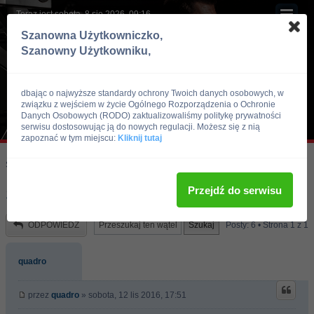
Teraz jest sobota, 8 sie 2026, 09:16
Szanowna Użytkowniczko,
Szanowny Użytkowniku,
dbając o najwyższe standardy ochrony Twoich danych osobowych, w
związku z wejściem w życie Ogólnego Rozporządzenia o Ochronie
Danych Osobowych (RODO) zaktualizowaliśmy politykę prywatności
serwisu dostosowując ją do nowych regulacji. Możesz się z nią
zapoznać w tym miejscu:
Kliknij tutaj
Skocz do:
Strona główna forum
Kulturystyka i Fitness
Doping
Przejdź do serwisu
SUSTANON250
ODPOWIEDZ
Posty: 6 • Strona
1
z
1
quadro
przez
quadro
» sobota, 12 lis 2016, 17:51