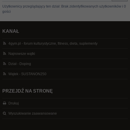
Użytkownicy przeglądający ten dział: Brak zidentyfikowanych użytkowników i 0
gości
KANAŁ
4gym.pl - forum kulturystyczne, fitness, dieta, suplementy
Najnowsze wątki
Dział - Doping
Wątek - SUSTANON250
PRZEJDŹ NA STRONĘ
Drukuj
Wyszukiwanie zaawansowane