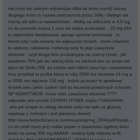
nie rozni sie zadnym estrem(ale kilka lat temu roznil) nazwa
dlugiego estru to nazwa zastrzezona przez Jelfę i dlatego sie
różnią ale tylko w nazewnictwie , efekty są widoczne w 4,5 tyg
co do pomysłu kupna 1 omy nie widze przeszkod , 25 mg e5d
to optymalne dawkowanie apropo sporów oma/susta , to
temat caly czas otwarty na większości forach , moim zdaniem
to wieksze zalewanie i retencja omy to jego zawyżone
stezenie , czyli druga linia produkcyjna na czarny rynek , jak
wiadomo 70% jak nie wiecej idzie na zachod tam za ampe sie
płaci od 15/do 25$ za sztuke wiec klijent musi byc zadowolony
inny przykład to prolka ktora w roky 2004 ma stezenie 14 mg a
w 2006 ma stężanie 156 mg , ludzie przeciez to aptekowy
środek wiec jakim cudem staf do leczenia poważnych schozen
NP NOWOTWOR moze miec zawyżone stezenie ????
odpowiec jest prosta CZARNY RYNEK rządzi !!!!AAAAAAA
aha jak znajde to wkleję stronke zeby nie było ze głupoty
wypisuje z marsano i jest pierwszy dowód
http://www.bodyofscience.com/issues/spring_2004/pdf/thelab_spri
co do omki mam przy sobie papier o zawartości ogólnej ilosci
testo na sumę 306 mg AAAAA! analiza byla robiona w fili
instytutu /firmy NOVONORDISC USA/NJ ta sama co