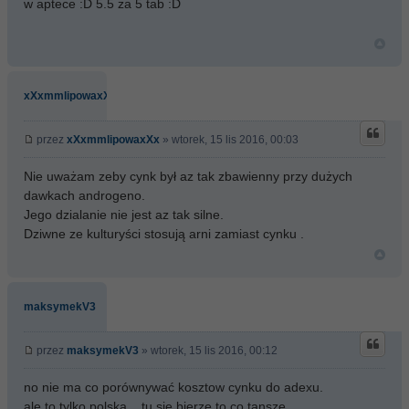
w aptece :D 5.5 za 5 tab :D
xXxmmlipowaxXx
przez
xXxmmlipowaxXx
» wtorek, 15 lis 2016, 00:03
Nie uważam zeby cynk był az tak zbawienny przy dużych
dawkach androgeno.
Jego dzialanie nie jest az tak silne.
Dziwne ze kulturyści stosują arni zamiast cynku .
maksymekV3
przez
maksymekV3
» wtorek, 15 lis 2016, 00:12
no nie ma co porównywać kosztow cynku do adexu.
ale to tylko polska... tu sie bierze to co tansze...