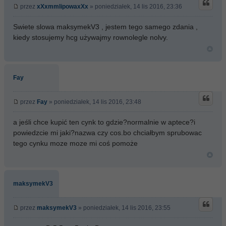
przez
xXxmmlipowaxXx
» poniedziałek, 14 lis 2016, 23:36
Swiete slowa maksymekV3 , jestem tego samego zdania ,
kiedy stosujemy hcg używajmy rownolegle nolvy.
Fay
przez
Fay
» poniedziałek, 14 lis 2016, 23:48
a jeśli chce kupić ten cynk to gdzie?normalnie w aptece?i
powiedzcie mi jaki?nazwa czy cos.bo chciałbym sprubowac
tego cynku moze moze mi coś pomoże
maksymekV3
przez
maksymekV3
» poniedziałek, 14 lis 2016, 23:55