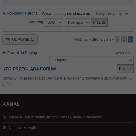
Poprzednia strona
Wyświetl posty nie starsze niż:
Sortuj wg
ODPOWIEDZ
Posty: 28 •
Strona
3
z
3
•
1
2
3
Powrót do Doping
Skocz do:
KTO PRZEGLĄDA FORUM
Użytkownicy przeglądający ten dział: Brak zidentyfikowanych użytkowników i 0
gości
KANAŁ
4gym.pl - forum kulturystyczne, fitness, dieta, suplementy
Najnowsze wątki