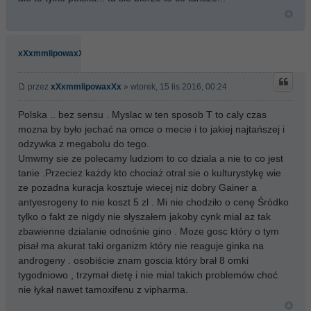
xXxmmlipowaxXx
przez
xXxmmlipowaxXx
» wtorek, 15 lis 2016, 00:24
Polska .. bez sensu . Myslac w ten sposob T to caly czas
mozna by było jechać na omce o mecie i to jakiej najtańszej i
odzywka z megabolu do tego.
Umwmy sie ze polecamy ludziom to co dziala a nie to co jest
tanie .Przeciez każdy kto chociaż otral sie o kulturystykę wie
ze pozadna kuracja kosztuje wiecej niz dobry Gainer a
antyesrogeny to nie koszt 5 zl . Mi nie chodziło o cenę Śródko
tylko o fakt ze nigdy nie słyszałem jakoby cynk mial az tak
zbawienne dzialanie odnośnie gino . Moze gosc który o tym
pisał ma akurat taki organizm który nie reaguje ginka na
androgeny . osobiście znam goscia który brał 8 omki
tygodniowo , trzymał dietę i nie mial takich problemów choć
nie łykał nawet tamoxifenu z vipharma.