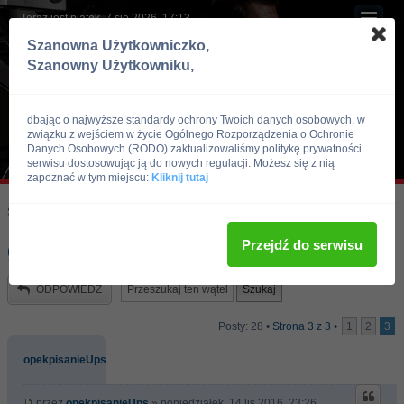
Teraz jest piątek, 7 sie 2026, 17:13
Szanowna Użytkowniczko,
Szanowny Użytkowniku,
dbając o najwyższe standardy ochrony Twoich danych osobowych, w
związku z wejściem w życie Ogólnego Rozporządzenia o Ochronie
Danych Osobowych (RODO) zaktualizowaliśmy politykę prywatności
serwisu dostosowując ją do nowych regulacji. Możesz się z nią
zapoznać w tym miejscu:
Kliknij tutaj
Skocz do:
Strona główna forum
Kulturystyka i Fitness
Doping
Przejdź do serwisu
ginekomastia
ODPOWIEDZ
Posty: 28 •
Strona
3
z
3
•
1
2
3
opekpisanieUps
przez
opekpisanieUps
» poniedziałek, 14 lis 2016, 23:26