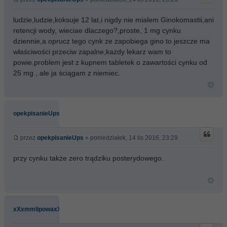
ludzie,ludzie,koksuje 12 lat,i nigdy nie mialem Ginokomastii,ani
retencji wody, wieciae dlaczego?,proste, 1 mg cynku
dziennie,a oprucz tego cynk ze zapobiega gino to jeszcze ma
właściwości przeciw zapalne,kazdy lekarz wam to
powie.problem jest z kupnem tabletek o zawartości cynku od
25 mg , ale ja ściągam z niemiec.
opekpisanieUps
przez
opekpisanieUps
» poniedziałek, 14 lis 2016, 23:29
przy cynku także zero trądziku posterydowego.
xXxmmlipowaxXx