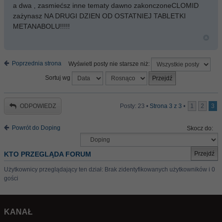
a dwa , zasmiećsz inne tematy dawno zakonczoneCLOMID
zażynasz NA DRUGI DZIEN OD OSTATNIEJ TABLETKI
METANABOLU!!!!!
Poprzednia strona
Wyświetl posty nie starsze niż:
Sortuj wg
ODPOWIEDZ
Posty: 23 •
Strona
3
z
3
•
1
2
3
Powrót do Doping
Skocz do:
KTO PRZEGLĄDA FORUM
Użytkownicy przeglądający ten dział: Brak zidentyfikowanych użytkowników i 0
gości
KANAŁ