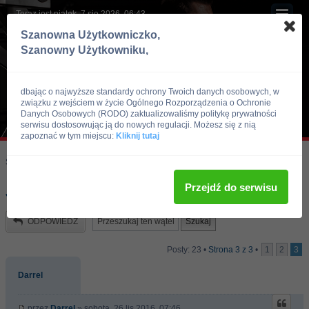
Teraz jest piątek, 7 sie 2026, 06:43
Szanowna Użytkowniczko,
Szanowny Użytkowniku,
dbając o najwyższe standardy ochrony Twoich danych osobowych, w
związku z wejściem w życie Ogólnego Rozporządzenia o Ochronie
Danych Osobowych (RODO) zaktualizowaliśmy politykę prywatności
serwisu dostosowując ją do nowych regulacji. Możesz się z nią
zapoznać w tym miejscu:
Kliknij tutaj
Skocz do:
Strona główna forum
Kulturystyka i Fitness
Doping
Przejdź do serwisu
Jak to jest z ta meta?
ODPOWIEDZ
Posty: 23 •
Strona
3
z
3
•
1
2
3
Darrel
przez
Darrel
» sobota, 26 lis 2016, 07:46