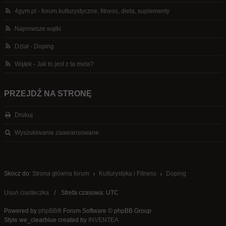
4gym.pl - forum kulturystyczne, fitness, dieta, suplementy
Najnowsze wątki
Dział - Doping
Wątek - Jak to jest z ta meta?
PRZEJDŹ NA STRONĘ
Drukuj
Wyszukiwanie zaawansowane
Skocz do:
Strona główna forum
Kulturystyka i Fitness
Doping
Usuń ciasteczka
Strefa czasowa: UTC
Powered by
phpBB
® Forum Software © phpBB Group
Style we_clearblue created by
INVENTEA