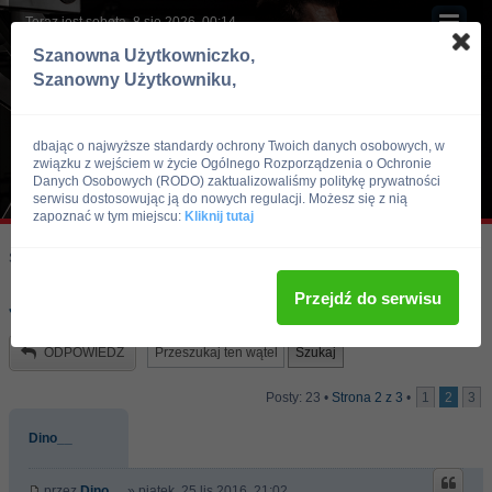
Teraz jest sobota, 8 sie 2026, 00:14
Szanowna Użytkowniczko,
Szanowny Użytkowniku,
dbając o najwyższe standardy ochrony Twoich danych osobowych, w
związku z wejściem w życie Ogólnego Rozporządzenia o Ochronie
Danych Osobowych (RODO) zaktualizowaliśmy politykę prywatności
serwisu dostosowując ją do nowych regulacji. Możesz się z nią
zapoznać w tym miejscu:
Kliknij tutaj
Skocz do:
Strona główna forum
Kulturystyka i Fitness
Doping
Przejdź do serwisu
Jak to jest z ta meta?
ODPOWIEDZ
Posty: 23 •
Strona
2
z
3
•
1
2
3
Dino__
przez
Dino__
» piątek, 25 lis 2016, 21:02