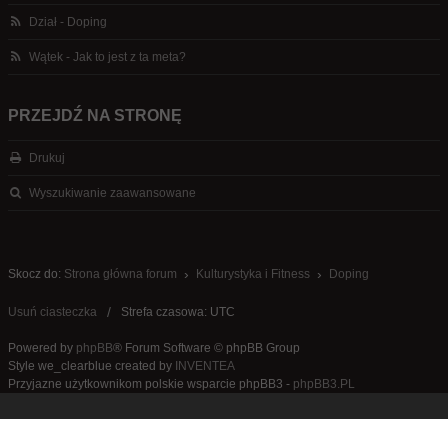
Dział - Doping
Wątek - Jak to jest z ta meta?
PRZEJDŹ NA STRONĘ
Drukuj
Wyszukiwanie zaawansowane
Skocz do:
Strona główna forum
Kulturystyka i Fitness
Doping
Usuń ciasteczka
Strefa czasowa: UTC
Powered by
phpBB
® Forum Software © phpBB Group
Style we_clearblue created by
INVENTEA
Przyjazne użytkownikom polskie wsparcie phpBB3 -
phpBB3.PL