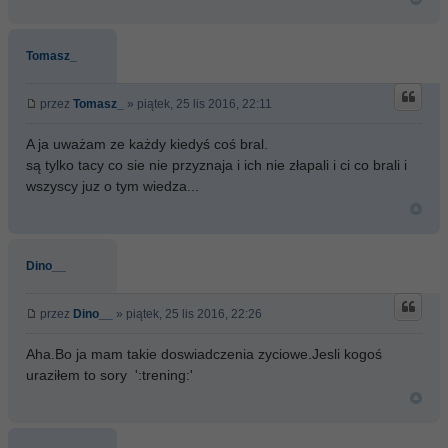
Tomasz_
przez
Tomasz_
» piątek, 25 lis 2016, 22:11
A ja uważam ze każdy kiedyś coś bral.
są tylko tacy co sie nie przyznaja i ich nie złapali i ci co brali i
wszyscy juz o tym wiedza...
Dino__
przez
Dino__
» piątek, 25 lis 2016, 22:26
Aha.Bo ja mam takie doswiadczenia zyciowe.Jesli kogoś
uraziłem to sory ':trening:'