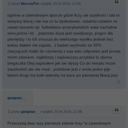
przez
MarcosPol
» piątek, 25 lis 2016, 21:56
ogólnie w zawodowym sporcie gdzie liczy sie szybkość i sila to
wszyscy biorą i nie ma co tu dyskutowac, ostatnio cztalem ze
nawet tancerki np futbolistów amerykańskich wala nachalnie
wino,prime i td , poprostu duza jest rywalizacja ,pogon dla
pieniędzy i to ich zmusza do wiekszego wysiłku jednak bez
koksu daleko nie zajada , z badan wychodzi ze 92%
ćwiczących miało do czynienia z saa wiec odpowiec jest prosta
moim zdaniem, najbliższy i najświeższy przykład to slynna
biegaczka Otej napisałem jak sie słyszy Co do tematu moze
zaszkodzić ale nie musi , podobnie jest z woda jeden pije
latami drugi ma bole watroby na kacu po pierwszej libacji,poz
gangstar__
przez
gangstar__
» piątek, 25 lis 2016, 21:56
Przeczytaj dwa razy pierwsze zdanie Insy."w zawodowym