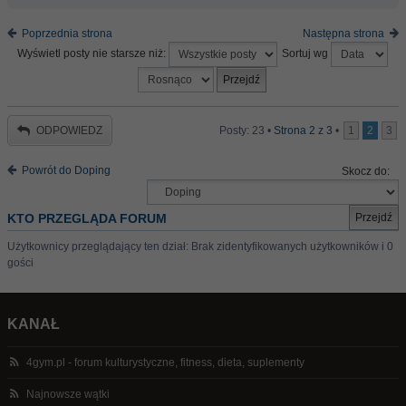
Poprzednia strona
Następna strona
Wyświetl posty nie starsze niż:
Sortuj wg
ODPOWIEDZ
Posty: 23 •
Strona
2
z
3
•
1
2
3
Powrót do Doping
Skocz do:
KTO PRZEGLĄDA FORUM
Użytkownicy przeglądający ten dział: Brak zidentyfikowanych użytkowników i 0
gości
KANAŁ
4gym.pl - forum kulturystyczne, fitness, dieta, suplementy
Najnowsze wątki