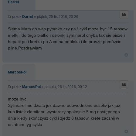
Darrel
przez
Darrel
» piątek, 25 lis 2016, 23:29
Siema.Mam do was pytanko czy na ! cykl moze byc 15 tabsow
metki i do tego bialko i osłonki syminarol chyba tak sie pisze i
hepatil po i kretka po.A co na odbloka i ile prosze pomóżcie
pilne.Pozdrawiam
MarcosPol
przez
MarcosPol
» sobota, 26 lis 2016, 00:12
moze byc.
Sylimarol nie dziala juz dawno udowodnione esseliv jak juz,
kup listek clomifenu wystarczy spokojnie 5 mg następnego
dnia kiedy skończysz cykl i zjedz 8 tabsow, krete zacznij w
ostatnim tyg cyklu