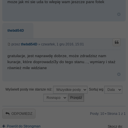
moze jak mi sie uda to wlepię wam jeszcze pare fotek
thebdi54D
przez
thebdi54D
» czwartek, 1 gru 2016, 15:01
gratulacje, jest naprawdę dobrze, może zdradzisz nam
kuracje, które doprowadzi3y do tego stanu..., wymiary i staż
również mile widziane
Wyświetl posty nie starsze niż:
Sortuj wg
ODPOWIEDZ
Posty: 10 • Strona
1
z
1
Powrót do Strongman
Skocz do: