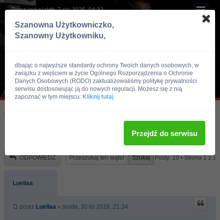
Teraz jest piątek, 7 sie 2026, 04:32
Szanowna Użytkowniczko,
Szanowny Użytkowniku,
dbając o najwyższe standardy ochrony Twoich danych osobowych, w
związku z wejściem w życie Ogólnego Rozporządzenia o Ochronie
Danych Osobowych (RODO) zaktualizowaliśmy politykę prywatności
serwisu dostosowując ją do nowych regulacji. Możesz się z nią
zapoznać w tym miejscu:
Kliknij tutaj
Skocz do:
Strona główna forum
Inne sporty
Strongman
Przejdź do serwisu
Metrowiec - zdjecia
ODPOWIEDZ
Posty: 10 • Strona
1
z
1
Luellaa
przez
Luellaa
» środa, 30 lis 2016, 21:34