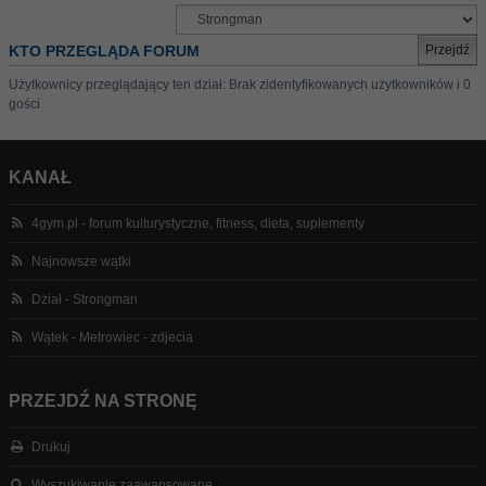
KTO PRZEGLĄDA FORUM
Użytkownicy przeglądający ten dział: Brak zidentyfikowanych użytkowników i 0
gości
KANAŁ
4gym.pl - forum kulturystyczne, fitness, dieta, suplementy
Najnowsze wątki
Dział - Strongman
Wątek - Metrowiec - zdjecia
PRZEJDŹ NA STRONĘ
Drukuj
Wyszukiwanie zaawansowane