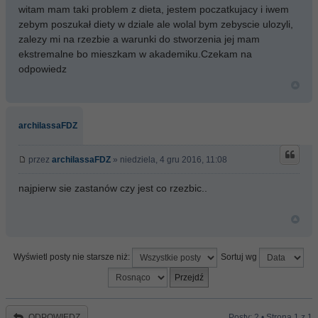
witam mam taki problem z dieta, jestem poczatkujacy i iwem
zebym poszukał diety w dziale ale wolal bym zebyscie ulozyli,
zalezy mi na rzezbie a warunki do stworzenia jej mam
ekstremalne bo mieszkam w akademiku.Czekam na
odpowiedz
archilassaFDZ
przez
archilassaFDZ
» niedziela, 4 gru 2016, 11:08
najpierw sie zastanów czy jest co rzezbic..
Wyświetl posty nie starsze niż:
Sortuj wg
ODPOWIEDZ
Posty: 2 • Strona
1
z
1