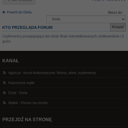
Powrót do Dieta
Skocz do:
KTO PRZEGLĄDA FORUM
Użytkownicy przeglądający ten dział: Brak zidentyfikowanych użytkowników i 0
gości
KANAŁ
4gym.pl - forum kulturystyczne, fitness, dieta, suplementy
Najnowsze wątki
Dział - Dieta
Wątek - Pomoc na rzezbe
PRZEJDŹ NA STRONĘ