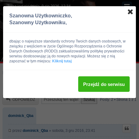
Teraz jest niedziela, 9 sie 2026, 12:34
Szanowna Użytkowniczko,
Szanowny Użytkowniku,
dbając o najwyższe standardy ochrony Twoich danych osobowych, w
związku z wejściem w życie Ogólnego Rozporządzenia o Ochronie
Danych Osobowych (RODO) zaktualizowaliśmy politykę prywatności
serwisu dostosowując ją do nowych regulacji. Możesz się z nią
zapoznać w tym miejscu:
Kliknij tutaj
Skocz do:
Strona główna forum
Kulturystyka i Fitness
Dieta
Przejdź do serwisu
Pomoc na rzezbe
ODPOWIEDZ
Posty: 2 • Strona
1
z
1
dominick_Qba
przez
dominick_Qba
» sobota, 3 gru 2016, 23:41