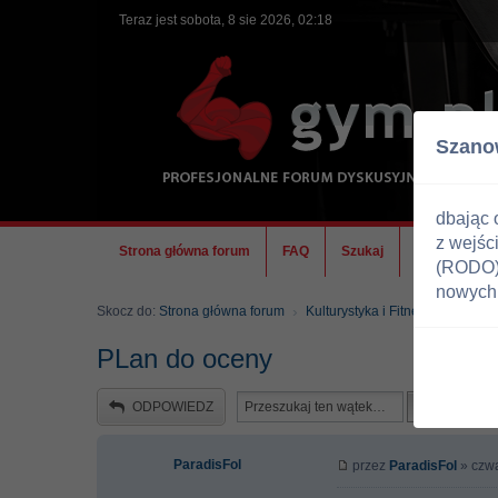
Teraz jest sobota, 8 sie 2026, 02:18
Szano
dbając 
z wejśc
Strona główna forum
FAQ
Szukaj
Ekipa
(RODO) 
nowych 
Skocz do:
Strona główna forum
Kulturystyka i Fitness
Trenin
PLan do oceny
ODPOWIEDZ
ParadisFol
przez
ParadisFol
» czwa