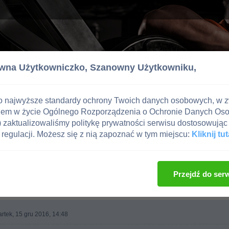
wna Użytkowniczko,
Szanowny Użytkowniku,
o najwyższe standardy ochrony Twoich danych osobowych, w 
iem w życie Ogólnego Rozporządzenia o Ochronie Danych Os
zaktualizowaliśmy politykę prywatności serwisu dostosowując 
regulacji. Możesz się z nią zapoznać w tym miejscu:
Kliknij tut
g
Przejdź do ser
rtek, 15 gru 2016, 14:48