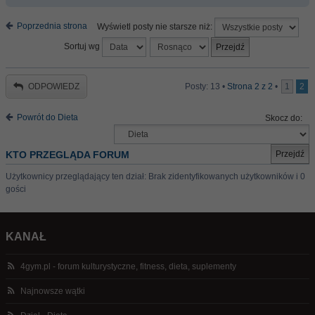
Poprzednia strona
Wyświetl posty nie starsze niż:
Sortuj wg
ODPOWIEDZ
Posty: 13 •
Strona
2
z
2
•
1
2
Powrót do Dieta
Skocz do:
KTO PRZEGLĄDA FORUM
Użytkownicy przeglądający ten dział: Brak zidentyfikowanych użytkowników i 0
gości
KANAŁ
4gym.pl - forum kulturystyczne, fitness, dieta, suplementy
Najnowsze wątki