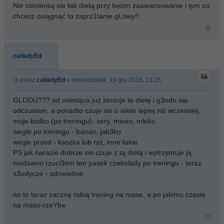
Nie cisnieniuj sie tak dietą przy twoim zaawansowanie i tym co
chcesz osiągnąć to zaprz1tanie gLowy!!
catladyEd
przez
catladyEd
» poniedziałek, 19 gru 2016, 13:15
GLODU??? od miesiąca już stosuje te dietę i g3odu nie
odczuwam, a ponadto czuje sie o wiele lepiej niż wcześniej.
moje bialko (po treningu)- sery, mieso, mleko
wegle po treningu - banan, jab3ko
wegle przed - kaszka lub ryż, inne takie
PS jak narazie dobrze sie czuje z tą dietą i wytrzymuje ją
niedawno rzuci3em ten pasek czekolady po treningu - teraz
s3odycze - odowietnie
no to teraz zacznę robią trening na mase, a po jakimo czasie
na maso-rzeYbe