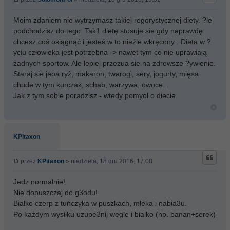
Moim zdaniem nie wytrzymasz takiej regorystycznej diety. ?le
podchodzisz do tego. Tak1 dietę stosuje sie gdy naprawdę
chcesz coś osiągnąć i jesteś w to nieźle wkręcony . Dieta w ?
yciu człowieka jest potrzebna -> nawet tym co nie uprawiają
żadnych sportow. Ale lepiej przezua sie na zdrowsze ?ywienie.
Staraj sie jeoa ryż, makaron, twarogi, sery, jogurty, mięsa
chude w tym kurczak, schab, warzywa, owoce...
Jak z tym sobie poradzisz - wtedy pomyol o diecie
KPitaxon
przez
KPitaxon
» niedziela, 18 gru 2016, 17:08
Jedz normalnie!
Nie dopuszczaj do g3odu!
Bialko czerp z tuńczyka w puszkach, mleka i nabia3u.
Po każdym wysiłku uzupe3nij wegle i bialko (np. banan+serek)