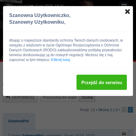
Teraz jest piątek, 7 sie 2026, 18:41
Szanowna Użytkowniczko,
Szanowny Użytkowniku,
dbając o najwyższe standardy ochrony Twoich danych osobowych, w
związku z wejściem w życie Ogólnego Rozporządzenia o Ochronie
Danych Osobowych (RODO) zaktualizowaliśmy politykę prywatności
serwisu dostosowując ją do nowych regulacji. Możesz się z nią
zapoznać w tym miejscu:
Kliknij tutaj
Skocz do:
Strona główna forum
Kulturystyka i Fitness
Dieta
Przejdź do serwisu
ocencie to
ODPOWIEDZ
Posty: 13 •
Strona
2
z
2
•
1
2
SolomonPol
przez
SolomonPol
» niedziela, 18 gru 2016, 15:52